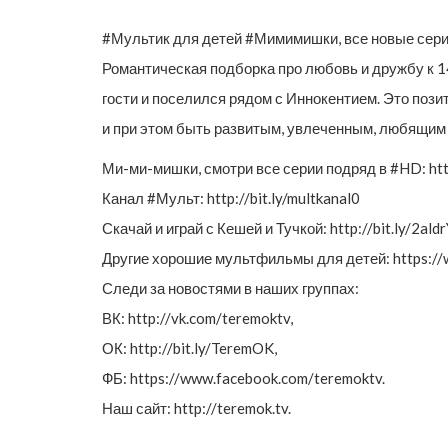
#Мультик для детей #Мимимишки, все новые серии: 
Романтическая подборка про любовь и дружбу к 1
гости и поселился рядом с Иннокентием. Это пози
и при этом быть развитым, увлеченным, любящим 
Ми-ми-мишки, смотри все серии подряд в #HD: http:
Канал #Мульт: http://bit.ly/multkanal0
Скачай и играй с Кешей и Тучкой: http://bit.ly/2ald
Другие хорошие мультфильмы для детей: https:/
Следи за новостями в наших группах:
ВК: http://vk.com/teremoktv,
ОК: http://bit.ly/TeremOK,
ФБ: https://www.facebook.com/teremoktv.
Наш сайт: http://teremok.tv.