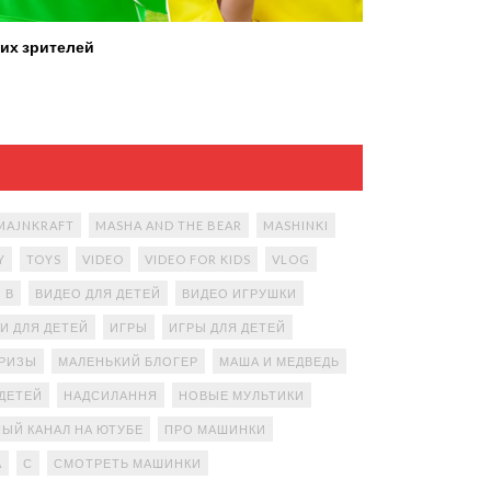
их зрителей
MAJNKRAFT
MASHA AND THE BEAR
MASHINKI
Y
TOYS
VIDEO
VIDEO FOR KIDS
VLOG
В
ВИДЕО ДЛЯ ДЕТЕЙ
ВИДЕО ИГРУШКИ
И ДЛЯ ДЕТЕЙ
ИГРЫ
ИГРЫ ДЛЯ ДЕТЕЙ
ПРИЗЫ
МАЛЕНЬКИЙ БЛОГЕР
МАША И МЕДВЕДЬ
ДЕТЕЙ
НАДСИЛАННЯ
НОВЫЕ МУЛЬТИКИ
ЫЙ КАНАЛ НА ЮТУБЕ
ПРО МАШИНКИ
А
С
СМОТРЕТЬ МАШИНКИ