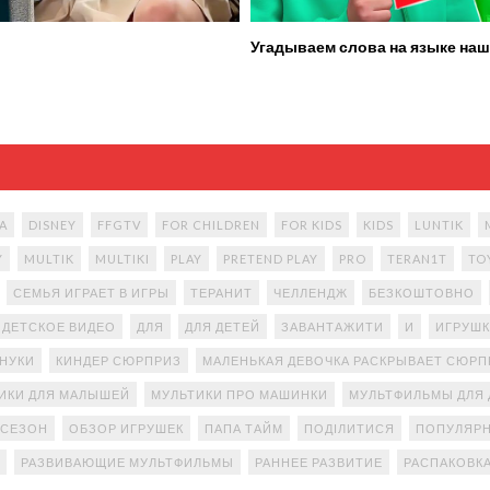
Угадываем слова на языке наш
A
DISNEY
FFGTV
FOR CHILDREN
FOR KIDS
KIDS
LUNTIK
Y
MULTIK
MULTIKI
PLAY
PRETEND PLAY
PRO
TERAN1T
TO
СЕМЬЯ ИГРАЕТ В ИГРЫ
ТЕРАНИТ
ЧЕЛЛЕНДЖ
БЕЗКОШТОВНО
ДЕТСКОЕ ВИДЕО
ДЛЯ
ДЛЯ ДЕТЕЙ
ЗАВАНТАЖИТИ
И
ИГРУШК
АНУКИ
КИНДЕР СЮРПРИЗ
МАЛЕНЬКАЯ ДЕВОЧКА РАСКРЫВАЕТ СЮР
ИКИ ДЛЯ МАЛЫШЕЙ
МУЛЬТИКИ ПРО МАШИНКИ
МУЛЬТФИЛЬМЫ ДЛЯ 
 СЕЗОН
ОБЗОР ИГРУШЕК
ПАПА ТАЙМ
ПОДІЛИТИСЯ
ПОПУЛЯРН
РАЗВИВАЮЩИЕ МУЛЬТФИЛЬМЫ
РАННЕЕ РАЗВИТИЕ
РАСПАКОВК