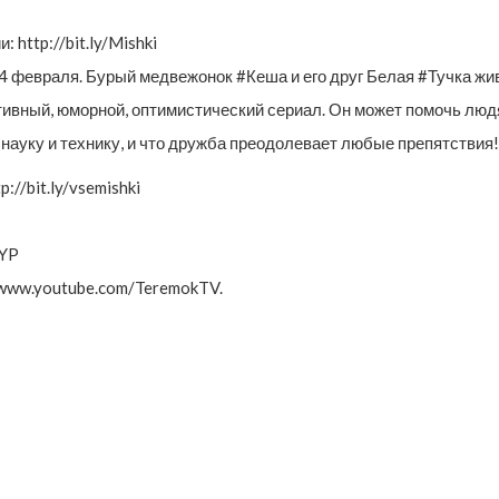
http://bit.ly/Mishki
4 февраля. Бурый медвежонок #Кеша и его друг Белая #Тучка жив
тивный, юморной, оптимистический сериал. Он может помочь людя
науку и технику, и что дружба преодолевает любые препятствия!
//bit.ly/vsemishki
rYP
/www.youtube.com/TeremokTV.