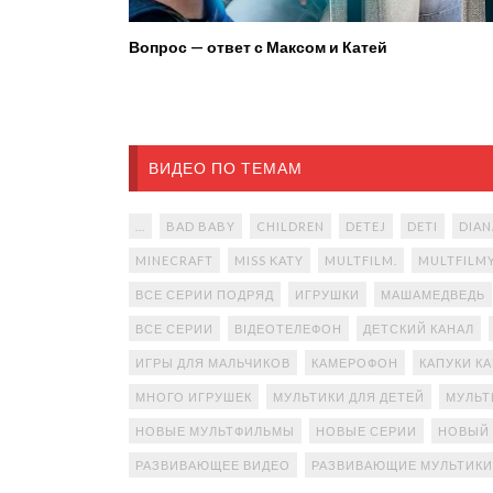
Вопрос — ответ с Максом и Катей
ВИДЕО ПО ТЕМАМ
...
BAD BABY
CHILDREN
DETEJ
DETI
DIAN
MINECRAFT
MISS KATY
MULTFILM.
MULTFILM
ВСЕ СЕРИИ ПОДРЯД
ИГРУШКИ
МАШАМЕДВЕДЬ
ВСЕ СЕРИИ
ВІДЕОТЕЛЕФОН
ДЕТСКИЙ КАНАЛ
ИГРЫ ДЛЯ МАЛЬЧИКОВ
КАМЕРОФОН
КАПУКИ К
МНОГО ИГРУШЕК
МУЛЬТИКИ ДЛЯ ДЕТЕЙ
МУЛЬТ
НОВЫЕ МУЛЬТФИЛЬМЫ
НОВЫЕ СЕРИИ
НОВЫЙ
РАЗВИВАЮЩЕЕ ВИДЕО
РАЗВИВАЮЩИЕ МУЛЬТИКИ