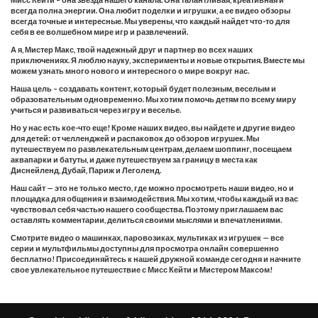
всегда полна энергии. Она любит поделки и игрушки, а ее видео обзоры
всегда точные и интересные. Мы уверены, что каждый найдет что-то для
себя в ее волшебном мире игр и развлечений.
А я, Мистер Макс, твой надежный друг и партнер во всех наших
приключениях. Я люблю науку, эксперименты и новые открытия. Вместе мы
можем узнать много нового и интересного о мире вокруг нас.
Наша цель – создавать контент, который будет полезным, веселым и
образовательным одновременно. Мы хотим помочь детям по всему миру
учиться и развиваться через игру и веселье.
Но у нас есть кое-что еще! Кроме наших видео, вы найдете и другие видео
для детей: от челленджей и распаковок до обзоров игрушек. Мы
путешествуем по развлекательным центрам, делаем шоппинг, посещаем
аквапарки и батуты, и даже путешествуем за границу в места как
Диснейленд, Дубай, Париж и Леголенд.
Наш сайт — это не только место, где можно просмотреть наши видео, но и
площадка для общения и взаимодействия. Мы хотим, чтобы каждый из вас
чувствовал себя частью нашего сообщества. Поэтому приглашаем вас
оставлять комментарии, делиться своими мыслями и впечатлениями.
Смотрите видео о машинках, паровозиках, мультиках из игрушек — все
серии и мультфильмы доступны для просмотра онлайн совершенно
бесплатно! Присоединяйтесь к нашей дружной команде сегодня и начните
свое увлекательное путешествие с Мисс Кейти и Мистером Максом!