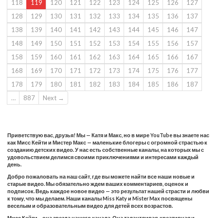
118
119
120
121
122
123
124
125
126
127
128
129
130
131
132
133
134
135
136
137
138
139
140
141
142
143
144
145
146
147
148
149
150
151
152
153
154
155
156
157
158
159
160
161
162
163
164
165
166
167
168
169
170
171
172
173
174
175
176
177
178
179
180
181
182
183
184
185
186
187
…
887
Next →
Приветствую вас, друзья! Мы — Катя и Макс, но в мире YouTube вы знаете нас
как Мисс Кейти и Мистер Макс — маленькие блогеры с огромной страстью к
созданию детских видео. У нас есть собственные каналы, на которых мы с
удовольствием делимся своими приключениями и интересами каждый
день.
Добро пожаловать на наш сайт, где вы можете найти все наши новые и
старые видео. Мы обязательно ждем ваших комментариев, оценок и
подписок. Ведь каждое новое видео — это результат нашей страсти и любви
к тому, что мы делаем. Наши каналы Miss Katy и Mister Max посвящены
веселым и образовательным видео для детей всех возрастов.
Мисс Кейти – она звезда нашего канала. Она талантливая, креативная и