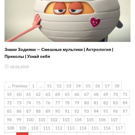
Знаки Зодияки — Смешные мультики | Астрология |
Приколы | Узнай себя
06.06.2019
← Previous
1
…
51
52
53
54
55
56
57
58
59
60
61
62
63
64
65
66
67
68
69
70
71
72
73
74
75
76
77
78
79
80
81
82
83
84
85
86
87
88
89
90
91
92
93
94
95
96
97
98
99
100
101
102
103
104
105
106
107
108
109
110
111
112
113
114
115
116
117