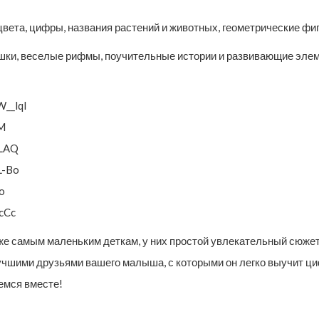
та, цифры, названия растений и животных, геометрические фигу
шки, веселые рифмы, поучительные истории и развивающие элем
__lqI
pM
XLAQ
L-Bo
o
cCc
самым маленьким деткам, у них простой увлекательный сюжет, 
чшими друзьями вашего малыша, с которыми он легко выучит циф
емся вместе!