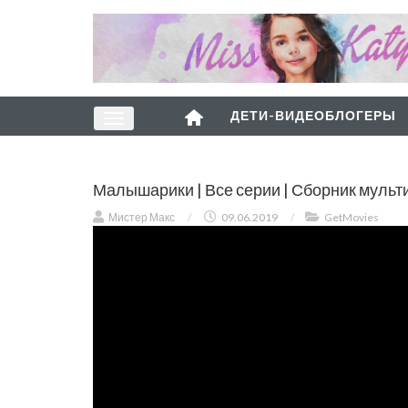
ДЕТИ-ВИДЕОБЛОГЕРЫ
Малышарики | Все серии | Сборник мульт
Мистер Макс
/
09.06.2019
/
GetMovies