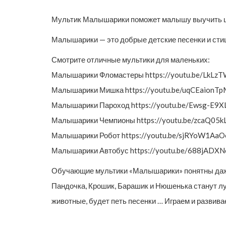
Мультик Малышарики поможет малышу выучить цве
Малышарики — это добрые детские песенки и сти
Смотрите отличные мультики для маленьких:
Малышарики Фломастеры https://youtu.be/LkLzTW
Малышарики Мишка https://youtu.be/uqCEaionT
Малышарики Пароход https://youtu.be/Ewsg-E9
Малышарики Чемпионы https://youtu.be/zcaQ05k
Малышарики Робот https://youtu.be/sjRYoW1AaO
Малышарики Автобус https://youtu.be/688jADXN
Обучающие мультики «Малышарики» понятны даже 
Пандочка, Крошик, Барашик и Нюшенька станут лу
животные, будет петь песенки … Играем и развива