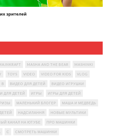
их зрителей
MAJNKRAFT
MASHA AND THE BEAR
MASHINKI
Y
TOYS
VIDEO
VIDEO FOR KIDS
VLOG
В
ВИДЕО ДЛЯ ДЕТЕЙ
ВИДЕО ИГРУШКИ
И ДЛЯ ДЕТЕЙ
ИГРЫ
ИГРЫ ДЛЯ ДЕТЕЙ
ПРИЗЫ
МАЛЕНЬКИЙ БЛОГЕР
МАША И МЕДВЕДЬ
ДЕТЕЙ
НАДСИЛАННЯ
НОВЫЕ МУЛЬТИКИ
ЫЙ КАНАЛ НА ЮТУБЕ
ПРО МАШИНКИ
А
С
СМОТРЕТЬ МАШИНКИ