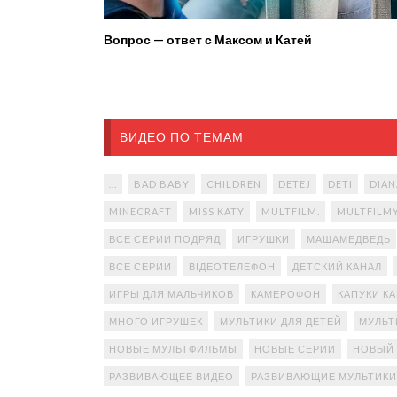
Вопрос — ответ с Максом и Катей
ВИДЕО ПО ТЕМАМ
...
BAD BABY
CHILDREN
DETEJ
DETI
DIAN
MINECRAFT
MISS KATY
MULTFILM.
MULTFILM
ВСЕ СЕРИИ ПОДРЯД
ИГРУШКИ
МАШАМЕДВЕДЬ
ВСЕ СЕРИИ
ВІДЕОТЕЛЕФОН
ДЕТСКИЙ КАНАЛ
ИГРЫ ДЛЯ МАЛЬЧИКОВ
КАМЕРОФОН
КАПУКИ К
МНОГО ИГРУШЕК
МУЛЬТИКИ ДЛЯ ДЕТЕЙ
МУЛЬТ
НОВЫЕ МУЛЬТФИЛЬМЫ
НОВЫЕ СЕРИИ
НОВЫЙ
РАЗВИВАЮЩЕЕ ВИДЕО
РАЗВИВАЮЩИЕ МУЛЬТИКИ