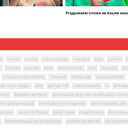
Угадываем слова на языке наш
A
DISNEY
FFGTV
FOR CHILDREN
FOR KIDS
KIDS
LUNTIK
Y
MULTIK
MULTIKI
PLAY
PRETEND PLAY
PRO
TERAN1T
TO
СЕМЬЯ ИГРАЕТ В ИГРЫ
ТЕРАНИТ
ЧЕЛЛЕНДЖ
БЕЗКОШТОВНО
ДЕТСКОЕ ВИДЕО
ДЛЯ
ДЛЯ ДЕТЕЙ
ЗАВАНТАЖИТИ
И
ИГРУШК
АНУКИ
КИНДЕР СЮРПРИЗ
МАЛЕНЬКАЯ ДЕВОЧКА РАСКРЫВАЕТ СЮР
ИКИ ДЛЯ МАЛЫШЕЙ
МУЛЬТИКИ ПРО МАШИНКИ
МУЛЬТФИЛЬМЫ ДЛЯ 
 СЕЗОН
ОБЗОР ИГРУШЕК
ПАПА ТАЙМ
ПОДІЛИТИСЯ
ПОПУЛЯРН
РАЗВИВАЮЩИЕ МУЛЬТФИЛЬМЫ
РАННЕЕ РАЗВИТИЕ
РАСПАКОВК