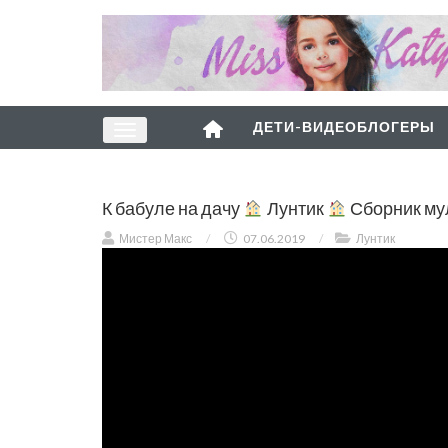
ДЕТИ-ВИДЕОБЛОГЕРЫ
К бабуле на дачу
Лунтик
Сборник му
Мистер Макс
/
07.06.2019
/
Лунтик