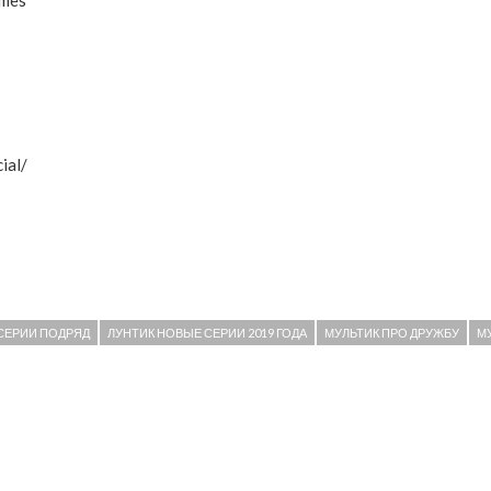
ames
ial/
 СЕРИИ ПОДРЯД
ЛУНТИК НОВЫЕ СЕРИИ 2019 ГОДА
МУЛЬТИК ПРО ДРУЖБУ
М