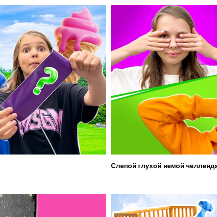
Слепой глухой немой челленд