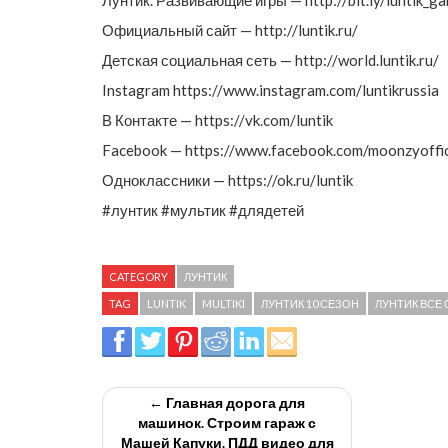
Лунтик. Развивающие игры — http://bit.ly/luntik_g
Официальный сайт — http://luntik.ru/
Детская социальная сеть — http://world.luntik.ru/
Instagram https://www.instagram.com/luntikrussia
В Контакте — https://vk.com/luntik
Facebook — https://www.facebook.com/moonzyoffic
Одноклассники — https://ok.ru/luntik
#лунтик #мультик #длядетей
CATEGORY
ЛУНТИК
TAG
LUNTIK
MULTIKI
ЛУНТИК 10 СЕЗОН
ЛУНТИК ВСЕ
← Главная дорога для
машинок. Строим гараж с
Машей Капуки. ПДД видео для