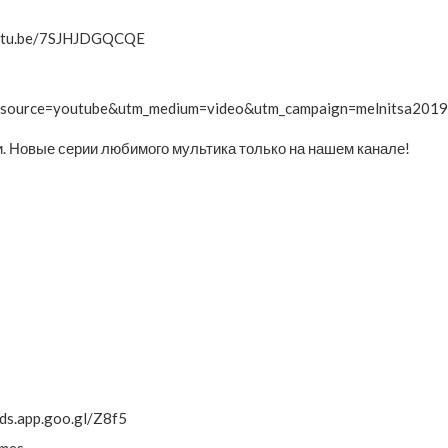
outu.be/7SJHJDGQCQE
tm_source=youtube&utm_medium=video&utm_campaign=melnitsa2019
и. Новые серии любимого мультика только на нашем канале!
ds.app.goo.gl/Z8f5