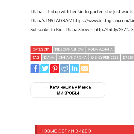
Diana is fed up with her kindergarten, she just wants 
Diana’s INSTAGRAM https://www.instagram.com/ki
Subscribe to Kids Diana Show — http://bit.ly/2k7Nr
CATEGORY
KIDS DIANA SHOW
РОМА И ДИАНА
TAG
DIANA
DIANA AND ROMA
DISNEY PRINCESS
DRESS 
← Катя нашла у Макса
МИКРОБЫ
НОВЫЕ СЕРИИ ВИДЕО