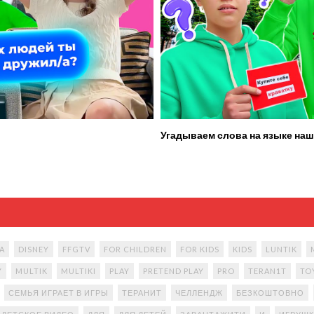
Угадываем слова на языке наш
A
DISNEY
FFGTV
FOR CHILDREN
FOR KIDS
KIDS
LUNTIK
Y
MULTIK
MULTIKI
PLAY
PRETEND PLAY
PRO
TERAN1T
TO
СЕМЬЯ ИГРАЕТ В ИГРЫ
ТЕРАНИТ
ЧЕЛЛЕНДЖ
БЕЗКОШТОВНО