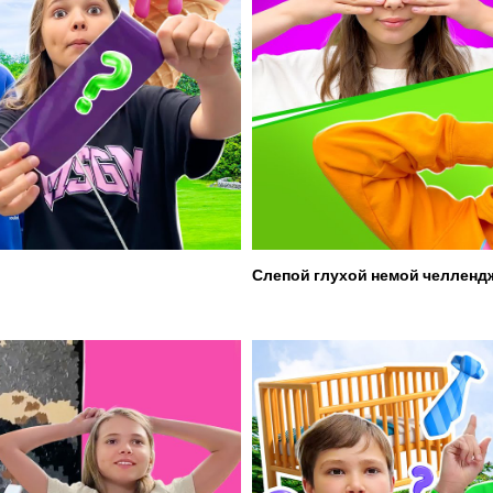
Слепой глухой немой челленд