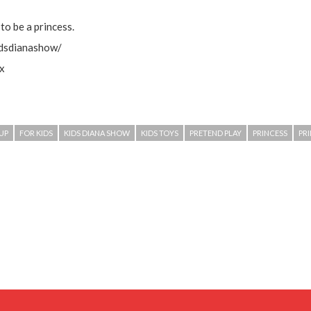
to be a princess.
dsdianashow/
Sx
UP
FOR KIDS
KIDS DIANA SHOW
KIDS TOYS
PRETEND PLAY
PRINCESS
PR