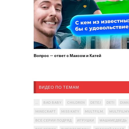
Вопрос — ответ с Максом и Катей
ВИДЕО ПО ТЕМАМ
...
BAD BABY
CHILDREN
DETEJ
DETI
DIAN
MINECRAFT
MISS KATY
MULTFILM.
MULTFILM
ВСЕ СЕРИИ ПОДРЯД
ИГРУШКИ
МАШАМЕДВЕДЬ