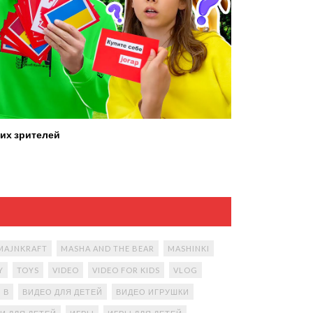
их зрителей
MAJNKRAFT
MASHA AND THE BEAR
MASHINKI
Y
TOYS
VIDEO
VIDEO FOR KIDS
VLOG
В
ВИДЕО ДЛЯ ДЕТЕЙ
ВИДЕО ИГРУШКИ