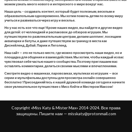
можем узнать много нового и интересного о мире вокруг нас.
Наша цель – создавать контент, который будет полезным, веселым и
образовательным одновременно. Мы хотим помочь детям по всему миру
учиться и развиваться через игру и веселье.
Но у нас есть кое-что еще! Кроме наших видео, вы найдете и другие видео
для детей: от челленджей и распаковок до обзоров игрушек. Мы
путешествуем по развлекательным центрам, делаем шоппинг, посещаем
аквапарки и батуты, и даже путешествуем за границу в места как
Диснейленд, Дубай, Париж и Леголенд.
Наш сайт — это не только место, где можно просмотреть наши видео, но и
площадка для общения и взаимодействия. Мы хотим, чтобы каждый из вас
чувствовал себя частью нашего сообщества. Поэтому приглашаем вас
оставлять комментарии, делиться своими мыслями и впечатлениями.
Смотрите видео о машинках, паровозиках, мультиках из игрушек — все
серии и мультфильмы доступны для просмотра онлайн совершенно
бесплатно! Присоединяйтесь к нашей дружной команде сегодня и начните
свое увлекательное путешествие с Мисс Кейти и Мистером Максом!
Copyright «Miss Katy & Mister Max» 2014-2024. Все права
защищены. Пишите нам —
misskaty@protonmail.com