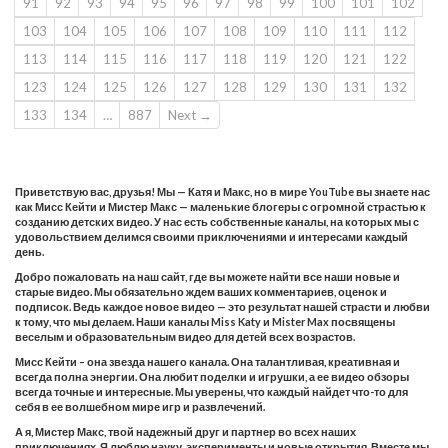
91
92
93
94
95
96
97
98
99
100
101
102
103
104
105
106
107
108
109
110
111
112
113
114
115
116
117
118
119
120
121
122
123
124
125
126
127
128
129
130
131
132
133
134
…
887
Next →
Приветствую вас, друзья! Мы — Катя и Макс, но в мире YouTube вы знаете нас
как Мисс Кейти и Мистер Макс — маленькие блогеры с огромной страстью к
созданию детских видео. У нас есть собственные каналы, на которых мы с
удовольствием делимся своими приключениями и интересами каждый
день.
Добро пожаловать на наш сайт, где вы можете найти все наши новые и
старые видео. Мы обязательно ждем ваших комментариев, оценок и
подписок. Ведь каждое новое видео — это результат нашей страсти и любви
к тому, что мы делаем. Наши каналы Miss Katy и Mister Max посвящены
веселым и образовательным видео для детей всех возрастов.
Мисс Кейти – она звезда нашего канала. Она талантливая, креативная и
всегда полна энергии. Она любит поделки и игрушки, а ее видео обзоры
всегда точные и интересные. Мы уверены, что каждый найдет что-то для
себя в ее волшебном мире игр и развлечений.
А я, Мистер Макс, твой надежный друг и партнер во всех наших
приключениях. Я люблю науку, эксперименты и новые открытия. Вместе мы