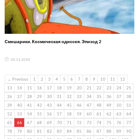
Смешарики. Космическая одиссея. Эпизод 2
30.11.2010
← Previous
1
2
3
4
5
6
7
8
9
10
11
12
13
14
15
16
17
18
19
20
21
22
23
24
25
26
27
28
29
30
31
32
33
34
35
36
37
38
39
40
41
42
43
44
45
46
47
48
49
50
51
52
53
54
55
56
57
58
59
60
61
62
63
64
65
66
67
68
69
70
71
72
73
74
75
76
77
78
79
80
81
82
83
84
85
86
87
88
89
90