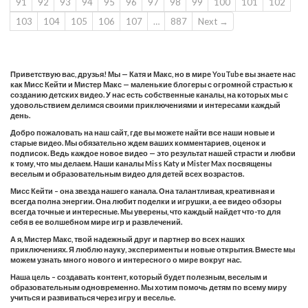
91
92
93
94
95
96
97
98
99
100
101
102
103
104
105
106
107
…
887
Next →
Приветствую вас, друзья! Мы — Катя и Макс, но в мире YouTube вы знаете нас
как Мисс Кейти и Мистер Макс — маленькие блогеры с огромной страстью к
созданию детских видео. У нас есть собственные каналы, на которых мы с
удовольствием делимся своими приключениями и интересами каждый
день.
Добро пожаловать на наш сайт, где вы можете найти все наши новые и
старые видео. Мы обязательно ждем ваших комментариев, оценок и
подписок. Ведь каждое новое видео — это результат нашей страсти и любви
к тому, что мы делаем. Наши каналы Miss Katy и Mister Max посвящены
веселым и образовательным видео для детей всех возрастов.
Мисс Кейти – она звезда нашего канала. Она талантливая, креативная и
всегда полна энергии. Она любит поделки и игрушки, а ее видео обзоры
всегда точные и интересные. Мы уверены, что каждый найдет что-то для
себя в ее волшебном мире игр и развлечений.
А я, Мистер Макс, твой надежный друг и партнер во всех наших
приключениях. Я люблю науку, эксперименты и новые открытия. Вместе мы
можем узнать много нового и интересного о мире вокруг нас.
Наша цель – создавать контент, который будет полезным, веселым и
образовательным одновременно. Мы хотим помочь детям по всему миру
учиться и развиваться через игру и веселье.