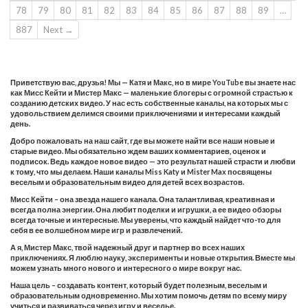
78
79
80
81
82
83
84
85
86
87
88
89
…
887
Next →
Приветствую вас, друзья! Мы — Катя и Макс, но в мире YouTube вы знаете нас
как Мисс Кейти и Мистер Макс — маленькие блогеры с огромной страстью к
созданию детских видео. У нас есть собственные каналы, на которых мы с
удовольствием делимся своими приключениями и интересами каждый
день.
Добро пожаловать на наш сайт, где вы можете найти все наши новые и
старые видео. Мы обязательно ждем ваших комментариев, оценок и
подписок. Ведь каждое новое видео — это результат нашей страсти и любви
к тому, что мы делаем. Наши каналы Miss Katy и Mister Max посвящены
веселым и образовательным видео для детей всех возрастов.
Мисс Кейти – она звезда нашего канала. Она талантливая, креативная и
всегда полна энергии. Она любит поделки и игрушки, а ее видео обзоры
всегда точные и интересные. Мы уверены, что каждый найдет что-то для
себя в ее волшебном мире игр и развлечений.
А я, Мистер Макс, твой надежный друг и партнер во всех наших
приключениях. Я люблю науку, эксперименты и новые открытия. Вместе мы
можем узнать много нового и интересного о мире вокруг нас.
Наша цель – создавать контент, который будет полезным, веселым и
образовательным одновременно. Мы хотим помочь детям по всему миру
учиться и развиваться через игру и веселье.