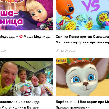
 Медведь —
Маша Модница
Свинка Пеппа против Смешар
Машины сюрпризы против сю
Кеши Кто выиграл?
2019
12.09.2019
реселились в отель где
Барбоскины | Все серии про М
 Мальчишник в Вегасе
Прямая трансляция