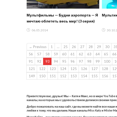
Мультфильмы — Будни аэропорта — Я
Мультик
мечтаю облететь весь мир! (3 серия)
06.05.2014
30.10.
← Previous
1
…
25
26
27
28
29
30
3
56
57
58
59
60
61
62
63
64
65
66
91
92
93
94
95
96
97
98
99
100
1
121
122
123
124
125
126
127
128
12
149
150
151
152
153
154
155
156
15
Приветствую вас, друзья! Мы — Катя и Макс, но в мире YouTube
каналы, на которых мы с удовольствием делимся своими при
Добро пожаловать на наш сайт, где вы можете найти все наши 
любви к тому, что мы делаем. Наши каналы Miss Katy и Mister
Мисс Кейти – она звезда нашего канала. Она талантливая, креа