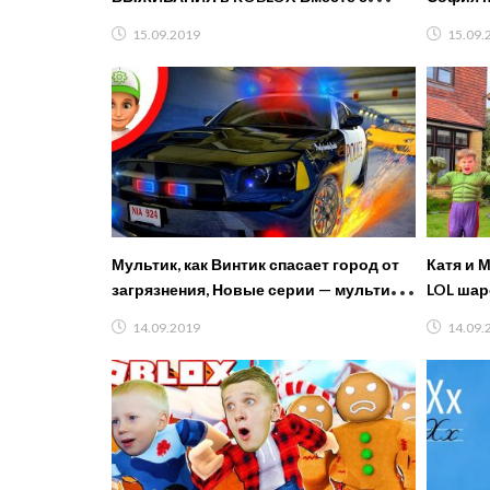
Миланой и Даней от FFGTV
Новый 
15.09.2019
15.09.
Мультик, как Винтик спасает город от
Катя и 
загрязнения, Новые серии — мультики
LOL шар
про машинки 2019
14.09.2019
14.09.