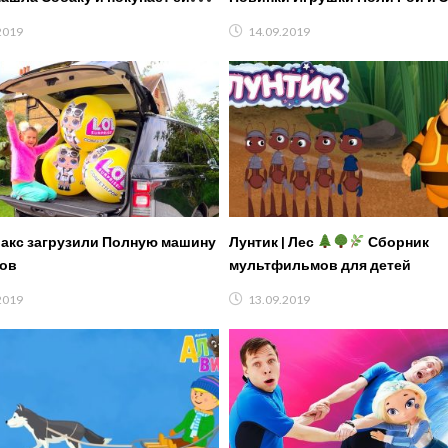
Игровой домик
другие герои. Даник и Robocar 
2019
14.09.2019
Макс загрузили Полную машину
Лунтик | Лес
Сборник
ов
мультфильмов для детей
2019
13.09.2019