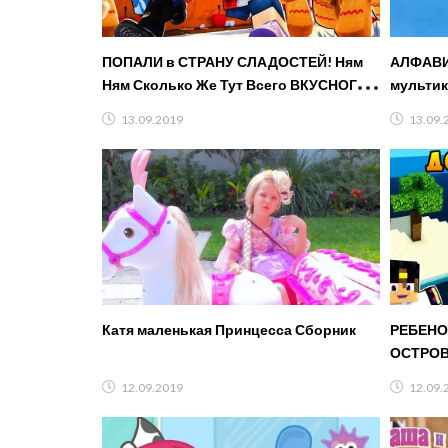
ПОПАЛИ в СТРАНУ СЛАДОСТЕЙ! Ням
АЛФАВИ
Ням Сколько Же Тут Всего ВКУСНОГО?
мультик
Побег из Мира ROBLOX
13.09.2019
13.09.
Катя маленькая Принцесса Сборник
РЕБЕНО
ОСТРОВ
РЕАЛЬН
12.09.2019
12.09.
MINECR