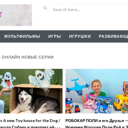
МУЛЬТФИЛЬМЫ
ИГРЫ
ИГРУШКИ
РАЗВИВАЮЩ
Ь ОНЛАЙН НОВЫЕ СЕРИИ
ys A new Toy house for the Dog /
РОБОКАР ПОЛИ и его Друзья 
ашла Собаку и покупает ей
Новинки Игрушки Поли Рой и 