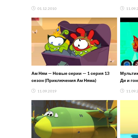
01.12.2010
11.09.
Ам Ням — Новые серии — 1 серия 13
Мультик
сезон (Приключения Ам Няма)
Ди и го
мультфи
11.09.2019
11.09.