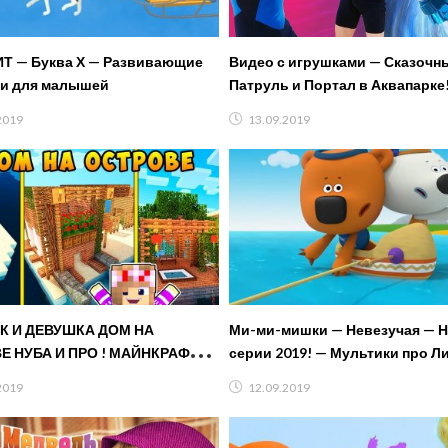
Т — Буква Х — Развивающие
Видео с игрушками — Сказочн
и для малышей
Патруль и Портал в Аквапарке
для детей в видео шоу Аквати
2019
13.09.2019
К И ДЕВУШКА ДОМ НА
Ми-ми-мишки — Невезучая — 
Е НУБА И ПРО ! МАЙНКРАФТ В
серии 2019! — Мультики про Л
ОЙ ЖИЗНИ ВИДЕО ТРОЛЛИНГ
2019
12.09.2019
AFT