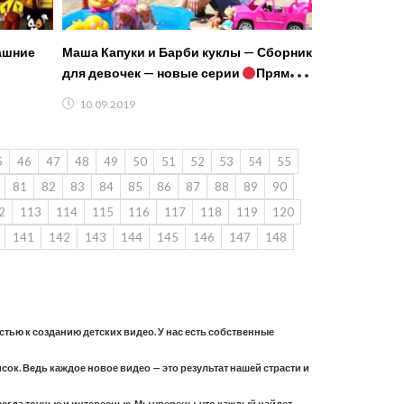
ашние
Маша Капуки и Барби куклы — Сборник
для девочек — новые серии
Прямой
Эфир
10.09.2019
5
46
47
48
49
50
51
52
53
54
55
81
82
83
84
85
86
87
88
89
90
2
113
114
115
116
117
118
119
120
141
142
143
144
145
146
147
148
астью к созданию детских видео. У нас есть собственные
ок. Ведь каждое новое видео — это результат нашей страсти и
всегда точные и интересные. Мы уверены, что каждый найдет