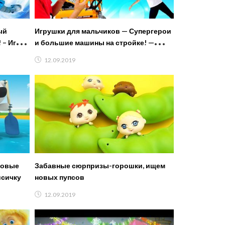
ый
Игрушки для мальчиков — Супергерои
! – Игры
и большие машины на стройке! —
м
Видео игры с машинами
12.09.2019
Новые
Забавные сюрпризы-горошки, ищем
исичку
новых пупсов
12.09.2019