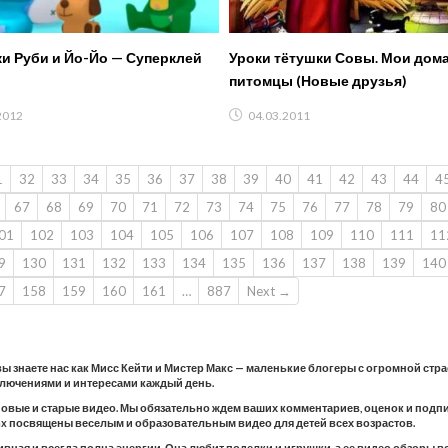
и Руби и Йо-Йо — Суперклей
Уроки тётушки Совы. Мои дом
питомцы (Новые друзья)
2012
04.03.2011
1
32
33
34
35
36
37
38
39
40
41
42
43
44
4
67
68
69
70
71
72
73
74
75
76
77
78
79
80
01
102
103
104
105
106
107
108
109
110
111
11
9
130
131
132
133
134
135
136
137
138
139
140
7
158
159
160
161
…
887
Next →
 вы знаете нас как Мисс Кейти и Мистер Макс — маленькие блогеры с огромной стр
ключениями и интересами каждый день.
новые и старые видео. Мы обязательно ждем ваших комментариев, оценок и подпис
 Max посвящены веселым и образовательным видео для детей всех возрастов.
тивная и всегда полна энергии. Она любит поделки и игрушки, а ее видео обзоры 