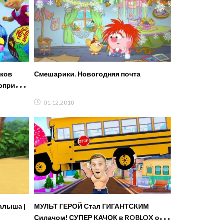
иков
Смешарики. Новогодняя почта
рпризов
01.12.2010
алыша |
МУЛЬТ ГЕРОЙ Стал ГИГАНТСКИМ
Силачом! СУПЕР КАЧОК в ROBLOX от