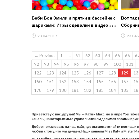
Беби Бон Эмили и прятки в бассейне с
Вот так
шариками! Игры одевалки в видео для
Сборник
детей.
23.04.2019
23.04.
← Previous
1
…
61
62
63
64
65
66
6
92
93
94
95
96
97
98
99
100
101
122
123
124
125
126
127
128
129
13
150
151
152
153
154
155
156
157
15
178
179
180
181
182
183
184
185
18
Приветствую вас, друзья! Мы — Катя и Макс, но в мире YouTube
каналы, на которых мы с удовольствием делимся своими при
Добро пожаловать на наш сайт, где вы можете найти все наши 
любви к тому, что мы делаем. Наши каналы Miss Katy и Mister
Мисс Кейти – она звезда нашего канала. Она талантливая, креа