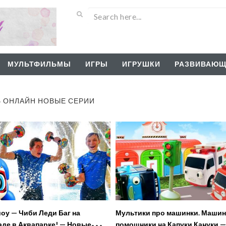
МУЛЬТФИЛЬМЫ
ИГРЫ
ИГРУШКИ
РАЗВИВАЮЩ
Ь ОНЛАЙН НОВЫЕ СЕРИИ
оу — Чиби Леди Баг на
Мультики про машинки. Маши
де в Аквапарке! — Новые
помощники на Капуки Кануки —