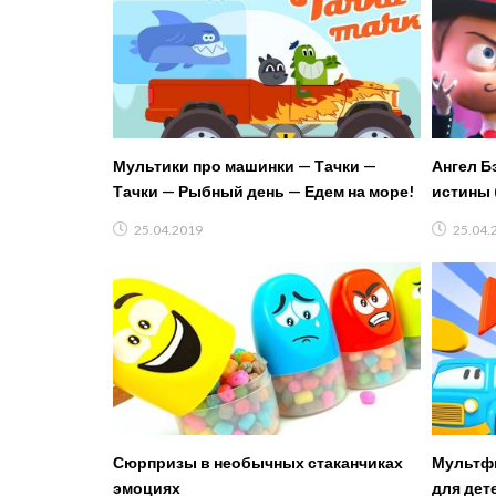
Мультики про машинки — Тачки —
Ангел Б
Тачки — Рыбный день — Едем на море!
истины 
мультик
25.04.2019
25.04.
Сюрпризы в необычных стаканчиках
Мультф
эмоциях
для дет