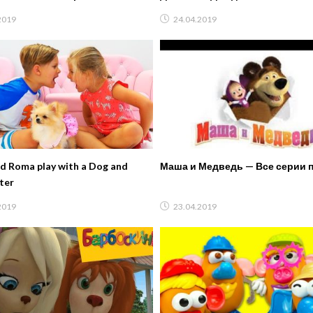
!
2019
24.04.2019
d Roma play with a Dog and
Маша и Медведь — Все серии 
ter
2019
23.04.2019