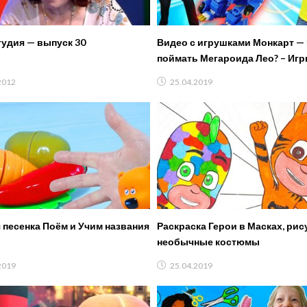
Студия — выпуск 30
Видео с игрушками Монкарт — 
поймать Мегароида Лео? – Игр
2012
25.04.2019
 песенка Поём и Учим названия
Раскраска Герои в Масках, рис
необычные костюмы
2019
25.04.2019