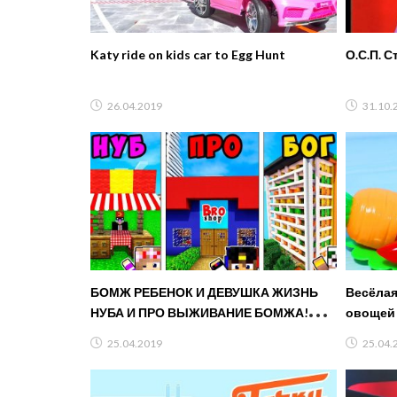
Katy ride on kids car to Egg Hunt
О.С.П. 
26.04.2019
31.10.
БОМЖ РЕБЕНОК И ДЕВУШКА ЖИЗНЬ
Весёлая
НУБА И ПРО ВЫЖИВАНИЕ БОМЖА!
овощей
МАЙНКРАФТ В РЕАЛЬНОЙ ЖИЗНИ
25.04.2019
25.04.
ВИДЕО ТРОЛЛИНГ