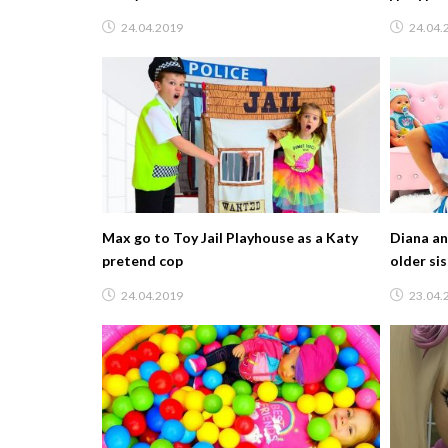
фигуры
24.04.2019
24.04.
Max go to Toy Jail Playhouse as a Katy
Diana an
pretend cop
older sis
24.04.2019
23.04.