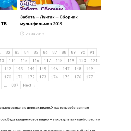
Забота — Лунтик — Сборник
 ТВ
мультфильмов 2019
23.04.2019
1
82
83
84
85
86
87
88
89
90
91
13
114
115
116
117
118
119
120
121
142
143
144
145
146
147
148
149
170
171
172
173
174
175
176
177
…
887
Next →
астью к созданию детских видео. У нас есть собственные
ок. Ведь каждое новое видео — это результат нашей страсти и
всегда точные и интересные. Мы уверены, что каждый найдет