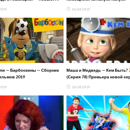
Акватим.
Приключения машинок все се
2019
26.04.2019
подряд
ли — Барбоскины — Сборник
Маша и Медведь — Кем Быть?
ильмов 2019
(Серия 78) Премьера новой се
2019
26.04.2019