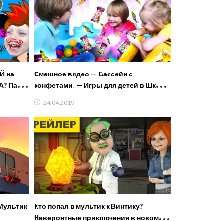
Й на
Смешное видео — Бассейн с
А? Папа
конфетами! — Игры для детей в Школе
Супергероев.
24.04.2019
Мультик
Кто попал в мультик к Винтику?
Невероятные приключения в новом