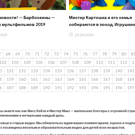
 новости! — Барбоскины —
Мистер Картошка и его семья
 мультфильмов 2019
собираются в поход. Игрушкин
2019
23.04.2019
7
68
69
70
71
72
73
74
75
76
77
78
79
80
8
102
103
104
105
106
107
108
109
110
111
112
1
0
131
132
133
134
135
136
137
138
139
140
141
8
159
160
161
162
163
164
165
166
167
168
169
6
187
188
189
190
191
192
193
194
195
196
197
 вы знаете нас как Мисс Кейти и Мистер Макс — маленькие блогеры с огромной стр
ключениями и интересами каждый день.
новые и старые видео. Мы обязательно ждем ваших комментариев, оценок и подпис
 Max посвящены веселым и образовательным видео для детей всех возрастов.
тивная и всегда полна энергии. Она любит поделки и игрушки, а ее видео обзоры 