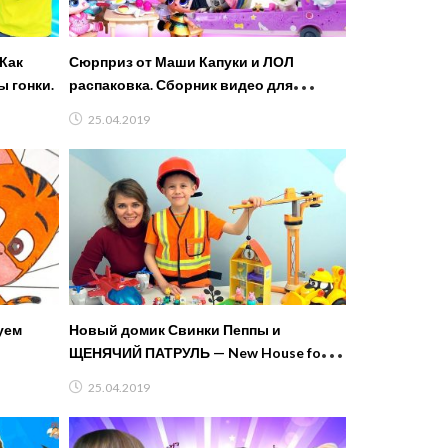
Как
Сюрприз от Маши Капуки и ЛОЛ
ы гонки.
распаковка. Сборник видео для
девочек — все серии подряд
25.04.2019
уем
Новый домик Свинки Пеппы и
ЩЕНЯЧИЙ ПАТРУЛЬ — New House for
Peppa Pig
25.04.2019