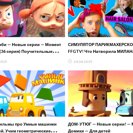
эби — Новые серии — Момент
СИМУЛЯТОР ПАРИКМАХЕРСКО
(36 серия) Поучительные
FFGTV! Что Натворила МИЛАН
и на Гет Мувис
Такого не Ожидал!
2019
24.04.2019
ильмы про Умные машинки
ДОМ-УТЮГ — Новые серии! — 
ей. Учим геометрические
Домики — Для детей