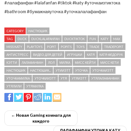
#лалафанфан #lalafanfan #tiktok #katy #уточкаизтиктока
#bathroom #бумажнаяуточка #уточкалалафанфан
CATEGORY
НАСТЮШИК
TAG
DUCK
DUCKLALAFANFAN
DUCKTIKTOK
FUN
KATY
MAX
MISS KATY
PLAYTOYS
POPIT
POPITS
TOYS
TRADE
TRADEPOPIT
АНТИСТРЕСС
ВИДЕО ДЛЯ ДЕТЕЙ
ИГРУШКИ
КАТЯ
КАТЯ ФЕДОРУК
КЭТТИ
ЛАЛАФАНФАН
ЛОЛ
МИЛКА
МИСС КЕЙТИ
МИСС КЕТИ
НАСТЮШИК
НАСТЮШИК...
УТИИЗТТ
УТОЧКА
УТОЧКАИЗТТ
УТОЧКАМИЛКА
УТОЧКИИЗТТ
УТЯ
УТЯИЗТТ
УТЯЛАЛАФАНФАН
УТЯЛИЛИ
УТЯМИЛКА
← Новая Gaming комната для
каждого
ЛАЛАФАНФАН УТОЧКА KATY