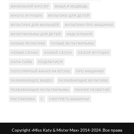
МАЛЕНЬКИЙ БЛОГЕР
МАША И МЕДВЕДЬ
МНОГО ИГРУШЕК
МУЛЬТИКИ ДЛЯ ДЕТЕЙ
МУЛЬТИКИ ДЛЯ МАЛЫШЕЙ
МУЛЬТИКИ ПРО МАШИНКИ
МУЛЬТФИЛЬМЫ ДЛЯ ДЕТЕЙ
НАДСИЛАННЯ
НОВЫЕ МУЛЬТИКИ
НОВЫЕ МУЛЬТФИЛЬМЫ
НОВЫЕ СЕРИИ
НОВЫЙ СЕЗОН
ОБЗОР ИГРУШЕК
ПАПА ТАЙМ
ПОДІЛИТИСЯ
ПОПУЛЯРНЫЙ КАНАЛ НА ЮТУБЕ
ПРО МАШИНКИ
РАЗВИВАЮЩЕЕ ВИДЕО
РАЗВИВАЮЩИЕ МУЛЬТИКИ
РАЗВИВАЮЩИЕ МУЛЬТФИЛЬМЫ
РАННЕЕ РАЗВИТИЕ
РАСПАКОВКА
С
СМОТРЕТЬ МАШИНКИ
Copyright «Miss Katy & Mister Max» 2014-2024. Все права