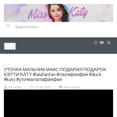
УТОЧКА МАЛЬЧИК МАКС ПОДАРИЛ ПОДАРОК
КЭТТИ KATY #lalafanfan #лалафанфан #duck
#katy #уточкалалафанфан
MissKaty
/
05.08.2023
/
Настюшик