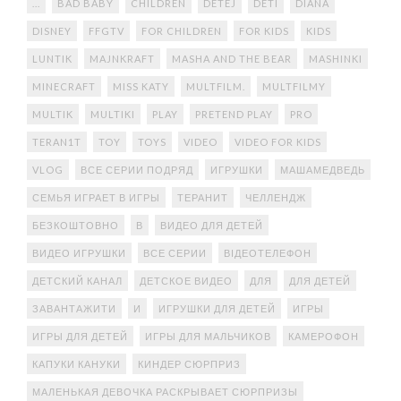
...
BAD BABY
CHILDREN
DETEJ
DETI
DIANA
DISNEY
FFGTV
FOR CHILDREN
FOR KIDS
KIDS
LUNTIK
MAJNKRAFT
MASHA AND THE BEAR
MASHINKI
MINECRAFT
MISS KATY
MULTFILM.
MULTFILMY
MULTIK
MULTIKI
PLAY
PRETEND PLAY
PRO
TERAN1T
TOY
TOYS
VIDEO
VIDEO FOR KIDS
VLOG
ВСЕ СЕРИИ ПОДРЯД
ИГРУШКИ
МАШАМЕДВЕДЬ
СЕМЬЯ ИГРАЕТ В ИГРЫ
ТЕРАНИТ
ЧЕЛЛЕНДЖ
БЕЗКОШТОВНО
В
ВИДЕО ДЛЯ ДЕТЕЙ
ВИДЕО ИГРУШКИ
ВСЕ СЕРИИ
ВІДЕОТЕЛЕФОН
ДЕТСКИЙ КАНАЛ
ДЕТСКОЕ ВИДЕО
ДЛЯ
ДЛЯ ДЕТЕЙ
ЗАВАНТАЖИТИ
И
ИГРУШКИ ДЛЯ ДЕТЕЙ
ИГРЫ
ИГРЫ ДЛЯ ДЕТЕЙ
ИГРЫ ДЛЯ МАЛЬЧИКОВ
КАМЕРОФОН
КАПУКИ КАНУКИ
КИНДЕР СЮРПРИЗ
МАЛЕНЬКАЯ ДЕВОЧКА РАСКРЫВАЕТ СЮРПРИЗЫ