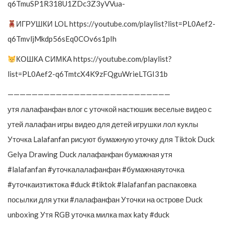
q6TmuSP1R318U1ZDc3Z3yVVua-
ИГРУШКИ LOL https://youtube.com/playlist?list=PL0Aef2-
q6TmvljMkdp56sEq0COv6s1pIh
КОШКА СИМКА https://youtube.com/playlist?
list=PL0Aef2-q6TmtcX4K9zFQguWrieLTGI31b
———————————————————————————
утя лалафанфан влог с уточкой настюшик веселые видео с
утей лалафан игры видео для детей игрушки лол куклы
Уточка Lalafanfan рисуют бумажную уточку для Tiktok Duck
Gelya Drawing Duck лалафанфан бумажная утя
#lalafanfan #уточкалалафанфан #бумажнаяуточка
#уточкаизтиктока #duck #tiktok #lalafanfan распаковка
посылки для утки #лалафанфан Уточки на острове Duck
unboxing Утя RGB уточка милка max katy #duck