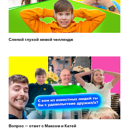
Слепой глухой немой челлендж
Вопрос — ответ с Максом и Катей