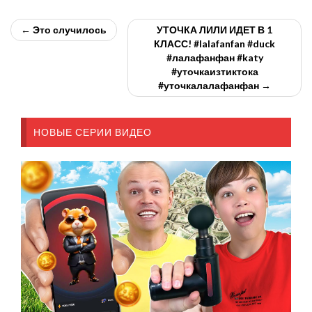
← Это случилось
УТОЧКА ЛИЛИ ИДЕТ В 1
КЛАСС! #lalafanfan #duck
#лалафанфан #katy
#уточкаизтиктока
#уточкалалафанфан →
НОВЫЕ СЕРИИ ВИДЕО