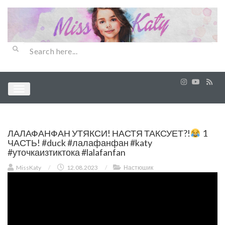
ЛАЛАФАНФАН УТЯКСИ! НАСТЯ ТАКСУЕТ?!
1
ЧАСТЬ! #duck #лалафанфан #katy
#уточкаизтиктока #lalafanfan
MissKaty
/
12.08.2023
/
Настюшик