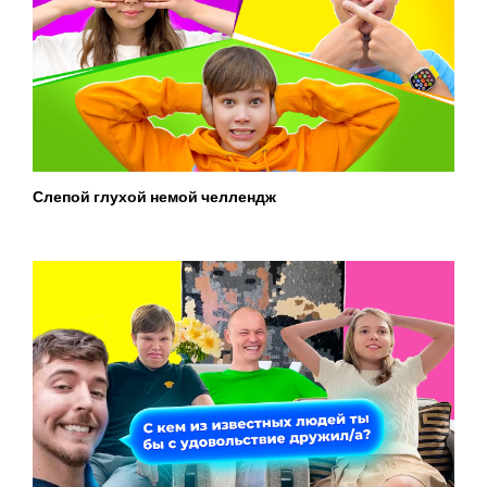
Слепой глухой немой челлендж