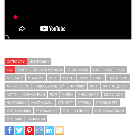
CATEGORY
НАСТЮШИК
TAG
DUCK
DUCKLALAFANFAN
DUCKTIKTOK
FUN
KATY
MAX
MISS KATY
PLAYTOYS
POPIT
POPITS
TOYS
TRADE
TRADEPOPIT
АНТИСТРЕСС
ВИДЕО ДЛЯ ДЕТЕЙ
ИГРУШКИ
КАТЯ
КАТЯ ФЕДОРУК
КЭТТИ
ЛАЛАФАНФАН
ЛОЛ
МИЛКА
МИСС КЕЙТИ
МИСС КЕТИ
НАСТЮШИК
НАСТЮШИК...
УТИИЗТТ
УТОЧКА
УТОЧКАИЗТТ
УТОЧКАМИЛКА
УТОЧКИИЗТТ
УТЯ
УТЯИЗТТ
УТЯЛАЛАФАНФАН
УТЯЛИЛИ
УТЯМИЛКА