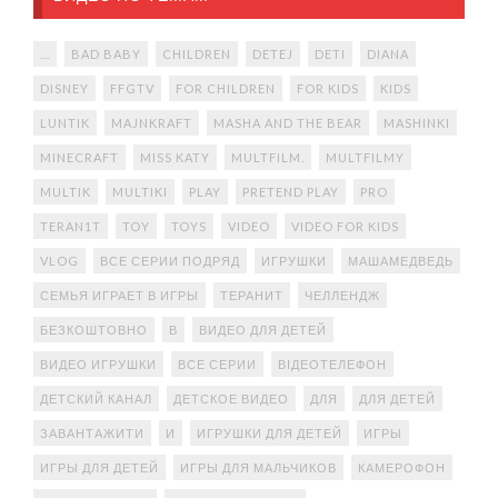
...
BAD BABY
CHILDREN
DETEJ
DETI
DIANA
DISNEY
FFGTV
FOR CHILDREN
FOR KIDS
KIDS
LUNTIK
MAJNKRAFT
MASHA AND THE BEAR
MASHINKI
MINECRAFT
MISS KATY
MULTFILM.
MULTFILMY
MULTIK
MULTIKI
PLAY
PRETEND PLAY
PRO
TERAN1T
TOY
TOYS
VIDEO
VIDEO FOR KIDS
VLOG
ВСЕ СЕРИИ ПОДРЯД
ИГРУШКИ
МАШАМЕДВЕДЬ
СЕМЬЯ ИГРАЕТ В ИГРЫ
ТЕРАНИТ
ЧЕЛЛЕНДЖ
БЕЗКОШТОВНО
В
ВИДЕО ДЛЯ ДЕТЕЙ
ВИДЕО ИГРУШКИ
ВСЕ СЕРИИ
ВІДЕОТЕЛЕФОН
ДЕТСКИЙ КАНАЛ
ДЕТСКОЕ ВИДЕО
ДЛЯ
ДЛЯ ДЕТЕЙ
ЗАВАНТАЖИТИ
И
ИГРУШКИ ДЛЯ ДЕТЕЙ
ИГРЫ
ИГРЫ ДЛЯ ДЕТЕЙ
ИГРЫ ДЛЯ МАЛЬЧИКОВ
КАМЕРОФОН