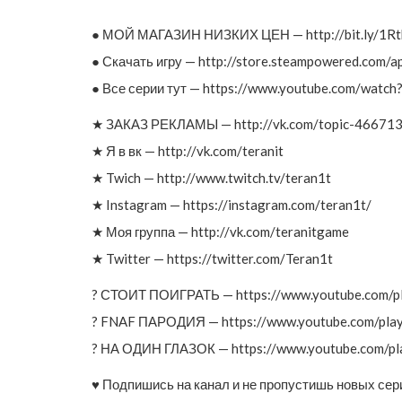
● МОЙ МАГАЗИН НИЗКИХ ЦЕН — http://bit.ly/1R
● Скачать игру — http://store.steampowered.com/
● Все серии тут — https://www.youtube.com/wa
★ ЗАКАЗ РЕКЛАМЫ — http://vk.com/topic-4667
★ Я в вк — http://vk.com/teranit
★ Twich — http://www.twitch.tv/teran1t
★ Instagram — https://instagram.com/teran1t/
★ Моя группа — http://vk.com/teranitgame
★ Twitter — https://twitter.com/Teran1t
? СТОИТ ПОИГРАТЬ — https://www.youtube.com/pl
? FNAF ПАРОДИЯ — https://www.youtube.com/pla
? НА ОДИН ГЛАЗОК — https://www.youtube.com/p
♥ Подпишись на канал и не пропустишь новых сер