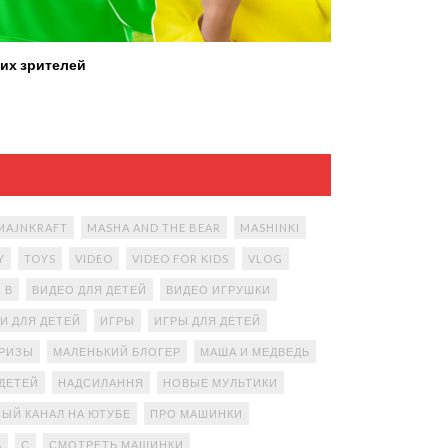
их зрителей
MAJNKRAFT
MASHA AND THE BEAR
MASHINKI
Y
TOYS
VIDEO
VIDEO FOR KIDS
VLOG
В
ВИДЕО ДЛЯ ДЕТЕЙ
ВИДЕО ИГРУШКИ
И ДЛЯ ДЕТЕЙ
ИГРЫ
ИГРЫ ДЛЯ ДЕТЕЙ
ПРИЗЫ
МАЛЕНЬКИЙ БЛОГЕР
МАША И МЕДВЕДЬ
ДЕТЕЙ
НАДСИЛАННЯ
НОВЫЕ МУЛЬТИКИ
ЫЙ КАНАЛ НА ЮТУБЕ
ПРО МАШИНКИ
А
С
СМОТРЕТЬ МАШИНКИ