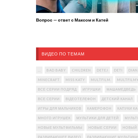
Вопрос — ответ с Максом и Катей
ВИДЕО ПО ТЕМАМ
...
BAD BABY
CHILDREN
DETEJ
DETI
DIAN
MINECRAFT
MISS KATY
MULTFILM.
MULTFILM
ВСЕ СЕРИИ ПОДРЯД
ИГРУШКИ
МАШАМЕДВЕДЬ
ВСЕ СЕРИИ
ВІДЕОТЕЛЕФОН
ДЕТСКИЙ КАНАЛ
ИГРЫ ДЛЯ МАЛЬЧИКОВ
КАМЕРОФОН
КАПУКИ К
МНОГО ИГРУШЕК
МУЛЬТИКИ ДЛЯ ДЕТЕЙ
МУЛЬТ
НОВЫЕ МУЛЬТФИЛЬМЫ
НОВЫЕ СЕРИИ
НОВЫЙ
РАЗВИВАЮЩЕЕ ВИДЕО
РАЗВИВАЮЩИЕ МУЛЬТИКИ