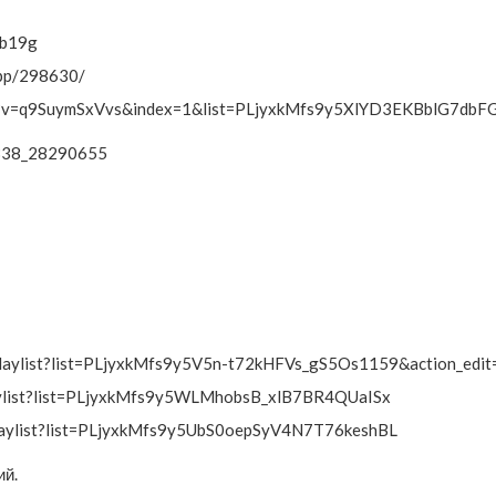
tb19g
app/298630/
tch?v=q9SuymSxVvs&index=1&list=PLjyxkMfs9y5XlYD3EKBblG7dbF
1338_28290655
aylist?list=PLjyxkMfs9y5V5n-t72kHFVs_gS5Os1159&action_edit
ylist?list=PLjyxkMfs9y5WLMhobsB_xlB7BR4QUaISx
laylist?list=PLjyxkMfs9y5UbS0oepSyV4N7T76keshBL
ий.