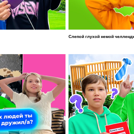
Слепой глухой немой челленд