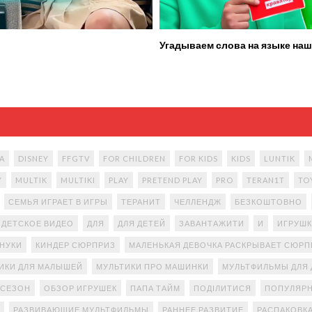
Угадываем слова на языке наш
A
DISNEY
FFGTV
FOR CHILDREN
FOR KIDS
KIDS
LUNTIK
Y
MULTIK
MULTIKI
PLAY
PRETEND PLAY
PRO
TERAN1T
TO
СЕМЬЯ ИГРАЕТ В ИГРЫ
ТЕРАНИТ
ЧЕЛЛЕНДЖ
БЕЗКОШТОВНО
ДЕТСКОЕ ВИДЕО
ДЛЯ
ДЛЯ ДЕТЕЙ
ЗАВАНТАЖИТИ
И
ИГРУШК
АНУКИ
КИНДЕР СЮРПРИЗ
МАЛЕНЬКАЯ ДЕВОЧКА РАСКРЫВАЕТ СЮР
ИКИ ДЛЯ МАЛЫШЕЙ
МУЛЬТИКИ ПРО МАШИНКИ
МУЛЬТФИЛЬМЫ ДЛЯ 
 СЕЗОН
ОБЗОР ИГРУШЕК
ПАПА ТАЙМ
ПОДІЛИТИСЯ
ПОПУЛЯРН
РАЗВИВАЮЩИЕ МУЛЬТФИЛЬМЫ
РАННЕЕ РАЗВИТИЕ
РАСПАКОВК