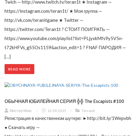
Twich — http://www.twitch.tv/teran1t ★ Instagram —
https://instagram.com/teran1t/ ★ Моя группа —
http://vk.com/teranitgame ★ Twitter —
https://twitter.com/Teran1t ? СТОИТ ПОИГРАТЬ —
https://www.youtube.com/playlist?list=PLjyxkMfs9y5V5n-
t72kHFVs_gS5Os1159&action_edit=1 ? FNAF ПАРОДИЯ —
[…]
READ MORE
ОБЫЧНАЯ ЮБИЛЕЙНАЯ СЕРИЯ ╬╬ The Escapists #100
Мистер Макс
/
12.09.2015
/
Terranit
Регистрация в качественном шутере: ►http://bit.ly/1Wepvbh
● Скачать игру —