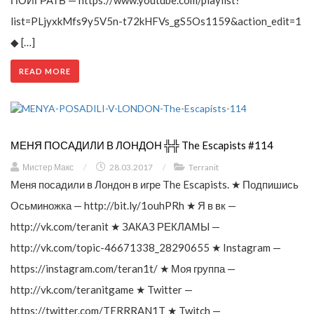
ПОИГРАТЬ — https://www.youtube.com/playlist?
list=PLjyxkMfs9y5V5n-t72kHFVs_gS5Os1159&action_edit=1
◆ […]
READ MORE
МЕНЯ ПОСАДИЛИ В ЛОНДОН ╬╬ The Escapists #114
Мистер Макс
/
28.03.2017
/
Terranit
Меня посадили в Лондон в игре The Escapists. ★ Подпишись
Осьминожка — http://bit.ly/1ouhPRh ★ Я в вк —
http://vk.com/teranit ★ ЗАКАЗ РЕКЛАМЫ —
http://vk.com/topic-46671338_28290655 ★ Instagram —
https://instagram.com/teran1t/ ★ Моя группа —
http://vk.com/teranitgame ★ Twitter —
https://twitter.com/TERRRAN1T ★ Twitch —