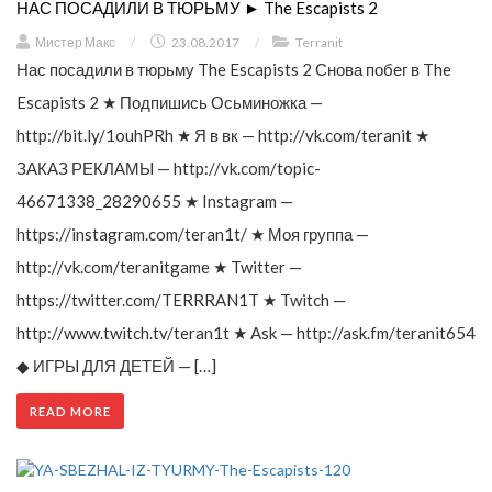
НАС ПОСАДИЛИ В ТЮРЬМУ ► The Escapists 2
Мистер Макс
/
23.08.2017
/
Terranit
Нас посадили в тюрьму The Escapists 2 Снова побег в The
Escapists 2 ★ Подпишись Осьминожка —
http://bit.ly/1ouhPRh ★ Я в вк — http://vk.com/teranit ★
ЗАКАЗ РЕКЛАМЫ — http://vk.com/topic-
46671338_28290655 ★ Instagram —
https://instagram.com/teran1t/ ★ Моя группа —
http://vk.com/teranitgame ★ Twitter —
https://twitter.com/TERRRAN1T ★ Twitch —
http://www.twitch.tv/teran1t ★ Ask — http://ask.fm/teranit654
◆ ИГРЫ ДЛЯ ДЕТЕЙ — […]
READ MORE