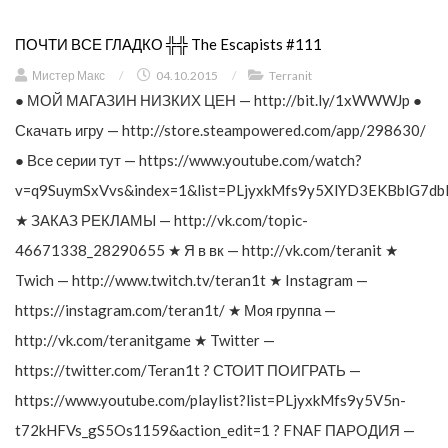
ПОЧТИ ВСЕ ГЛАДКО ╬╬ The Escapists #111
Мистер Макс
/
04.10.2015
/
Terranit
● МОЙ МАГАЗИН НИЗКИХ ЦЕН — http://bit.ly/1xWWWJp ●
Скачать игру — http://store.steampowered.com/app/298630/
● Все серии тут — https://www.youtube.com/watch?
v=q9SuymSxVvs&index=1&list=PLjyxkMfs9y5XlYD3EKBblG7db
★ ЗАКАЗ РЕКЛАМЫ — http://vk.com/topic-
46671338_28290655 ★ Я в вк — http://vk.com/teranit ★
Twich — http://www.twitch.tv/teran1t ★ Instagram —
https://instagram.com/teran1t/ ★ Моя группа —
http://vk.com/teranitgame ★ Twitter —
https://twitter.com/Teran1t ? СТОИТ ПОИГРАТЬ —
https://www.youtube.com/playlist?list=PLjyxkMfs9y5V5n-
t72kHFVs_gS5Os1159&action_edit=1 ? FNAF ПАРОДИЯ —