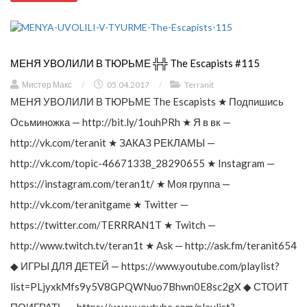
МЕНЯ УВОЛИЛИ В ТЮРЬМЕ ╬╬ The Escapists #115
Мистер Макс
/
05.04.2017
/
Terranit
МЕНЯ УВОЛИЛИ В ТЮРЬМЕ The Escapists ★ Подпишись
Осьминожка — http://bit.ly/1ouhPRh ★ Я в вк —
http://vk.com/teranit ★ ЗАКАЗ РЕКЛАМЫ —
http://vk.com/topic-46671338_28290655 ★ Instagram —
https://instagram.com/teran1t/ ★ Моя группа —
http://vk.com/teranitgame ★ Twitter —
https://twitter.com/TERRRAN1T ★ Twitch —
http://www.twitch.tv/teran1t ★ Ask — http://ask.fm/teranit654
◆ ИГРЫ ДЛЯ ДЕТЕЙ — https://www.youtube.com/playlist?
list=PLjyxkMfs9y5V8GPQWNuo7Bhwn0E8sc2gX ◆ СТОИТ