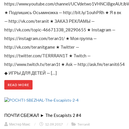
https://www.youtube.com/channel/UCVdetwo1VHNCiBgeAUtJb
★ Подпишись Осьминожка — http://bit.ly/1ouhPRh ★ Я в вк
— http://vk.com/teranit ★ ЗАКАЗ РЕКЛАМЫ —
http://vk.com/topic-46671338_28290655 ★ Instagram —
https://instagram.com/teran1t/ ★ Моя группа —
http://vk.com/teranitgame ★ Twitter —
https://twitter.com/TERRRAN1T ★ Twitch —
http://www.twitch.tv/teran1t ★ Ask — http://ask.fm/teranit654
◆ ИГРЫ ДЛЯ ДЕТЕЙ — […]
READ MORE
ПОЧТИ СБЕЖАЛ ► The Escapists 2 #4
Мистер Макс
/
12.09.2017
/
Terranit