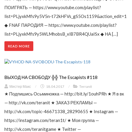
ПОИГРАТЬ — https://www.youtube.com/playlist?
list=PLjyxkMfs9y5V5n-t72kHFVs_gS5Os1159&action_edit=1
◆ FNAF ПАРОДИЯ — https://www.youtube.com/playlist?
list=PLjyxkMfs9y5WLMhobsB_xlB7BR4QUaISx ◆ НА […]
READ MORE
ВЫХОД НА СВОБОДУ ╬╬ The Escapists #118
Мистер Макс
/
18.04.2017
/
Terranit
★ Подпишись Осьминожка — http://bit.ly/1ouhPRh ★ Я в вк
— http://vk.com/teranit ★ ЗАКАЗ РЕКЛАМЫ —
http://vk.com/topic-46671338_28290655 ★ Instagram —
https://instagram.com/teran1t/ ★ Моя группа —
http://vk.com/teranitgame ★ Twitter —