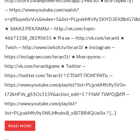
http://store.steampowered.com/app/298630/ ● Все серии тут
— https://www.youtube.com/watch?
v=q9SuymSxVvs&index=1&list=PLjyxkMfs9y5XlYD3EKBblG7db
★ ЗАКАЗ РЕКЛАМЫ — http://vk.com/topic-
46671338_28290655 ★ Я в вк — http://vk.com/teranit ★
Twich — http://www.twitch.tv/teran1t ★ Instagram —
https://instagram.com/teran1t/ ★ Моя группа —
http://vk.com/teranitgame ★ Twitter —
https://twitter.com/Teran1t ? СТОИТ ПОИГРАТЬ —
https://www.youtube.com/playlist?list=PLjyxkMfs9y5V5n-
t72kHFVs_gS5Os1159&action_edit=1 ? FNAF ПАРОДИЯ —
https://www.youtube.com/playlist?
list=PLjyxkMfs9y5WLMhobsB_xlB7BR4QUaISx ? […]
READ MORE