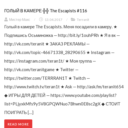
ГОЛЫЙ В КАМЕРЕ ╬╬ The Escapists #116
Мистер Макс
/
13.04.2017
/
Terranit
Голый в камере The Escapists. Меня посадили в камеру. ★
Подпишись Осьминожка — http://bit.ly/1ouhPRh ★ Я в вк —
http://vk.com/teranit ★ ЗАКАЗ РЕКЛАМЫ —
http://vk.com/topic-46671338_28290655 ★ Instagram —
https://instagram.com/teran1t/ ★ Моя группа —
http://vk.com/teranitgame ★ Twitter —
https://twitter.com/TERRRAN1T ★ Twitch —
http://www.twitch.tv/teran1t ★ Ask — http://ask.fm/teranit654
◆ ИГРЫ ДЛЯ ДЕТЕЙ — https://www.youtube.com/playlist?
list=PLjyxkMfs9y5V8GPQWNuo7Bhwn0E8sc2gX ◆ СТОИТ
ПОИГРАТЬ […]
READ MORE