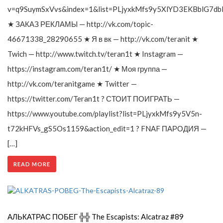
v=q9SuymSxVvs&index=1&list=PLjyxkMfs9y5XlYD3EKBblG7db
★ ЗАКАЗ РЕКЛАМЫ — http://vk.com/topic-
46671338_28290655 ★ Я в вк — http://vk.com/teranit ★
Twich — http://www.twitch.tv/teran1t ★ Instagram —
https://instagram.com/teran1t/ ★ Моя группа —
http://vk.com/teranitgame ★ Twitter —
https://twitter.com/Teran1t ? СТОИТ ПОИГРАТЬ —
https://www.youtube.com/playlist?list=PLjyxkMfs9y5V5n-
t72kHFVs_gS5Os1159&action_edit=1 ? FNAF ПАРОДИЯ —
[…]
READ MORE
АЛЬКАТРАС ПОБЕГ ╬╬ The Escapists: Alcatraz #89