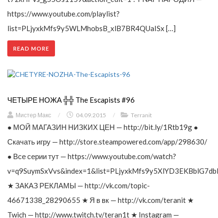
https://www.youtube.com/playlist?
list=PLjyxkMfs9y5WLMhobsB_xlB7BR4QUaISx […]
READ MORE
ЧЕТЫРЕ НОЖА ╬╬ The Escapists #96
Мистер Макс
/
04.09.2015
/
Terranit
● МОЙ МАГАЗИН НИЗКИХ ЦЕН — http://bit.ly/1Rtb19g ●
Скачать игру — http://store.steampowered.com/app/298630/
● Все серии тут — https://www.youtube.com/watch?
v=q9SuymSxVvs&index=1&list=PLjyxkMfs9y5XlYD3EKBblG7db
★ ЗАКАЗ РЕКЛАМЫ — http://vk.com/topic-
46671338_28290655 ★ Я в вк — http://vk.com/teranit ★
Twich — http://www.twitch.tv/teran1t ★ Instagram —