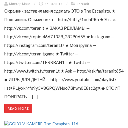
Мистер Макс
/
15.04.2017
/
Terranit
Охранник заставил меня сделать ЭТО в The Escapists. ★
Подпишись Осьминожка — http://bit.ly/1ouhPRh ★ Я в вк —
http://vk.com/teranit ★ ЗАКАЗ РЕКЛАМЫ —
http://vk.com/topic-46671338_28290655 ★ Instagram —
https://instagram.com/teran1t/ ★ Моя группа —
http://vk.com/teranitgame ★ Twitter —
https://twitter.com/TERRRAN1T ★ Twitch —
http://www.twitch.tv/teran1t ★ Ask — http://ask.fm/teranit654
◆ ИГРЫ ДЛЯ ДЕТЕЙ — https://www.youtube.com/playlist?
list=PLjyxkMfs9y5V8GPQWNuo7Bhwn0E8sc2gX ◆ СТОИТ
ПОИГРАТЬ — […]
READ MORE