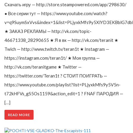
Скачать игру — http://store.steampowered.com/app/298630/
● Все серии тут — https://www.youtube.com/watch?
v=q9SuymSxVvs&index=1&list=PLjyxkMfs9y5XlYD3EKBblG7db
★ ЗАКАЗ РЕКЛАМЫ — http://vk.com/topic-
46671338_28290655 ★ Я в вк — http://vk.com/teranit ★
Twich — http://www.twitch.tv/teran1t ★ Instagram —
https://instagram.com/teran1t/ ★ Моя группа —
http://vk.com/teranitgame ★ Twitter —
https://twitter.com/Teran1t ? СТОИТ ПОИГРАТЬ —
https://www.youtube.com/playlist?list=PLjyxkMfs9y5V5n-
t72kHFVs_gS5Os1159&action_edit=1 ? FNAF ПАРОДИЯ —
[…]
READ MORE