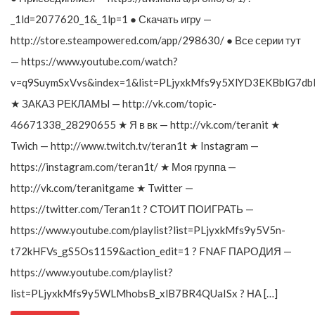
_1ld=2077620_1&_1lp=1 ● Скачать игру —
http://store.steampowered.com/app/298630/ ● Все серии тут
— https://www.youtube.com/watch?
v=q9SuymSxVvs&index=1&list=PLjyxkMfs9y5XlYD3EKBblG7db
★ ЗАКАЗ РЕКЛАМЫ — http://vk.com/topic-
46671338_28290655 ★ Я в вк — http://vk.com/teranit ★
Twich — http://www.twitch.tv/teran1t ★ Instagram —
https://instagram.com/teran1t/ ★ Моя группа —
http://vk.com/teranitgame ★ Twitter —
https://twitter.com/Teran1t ? СТОИТ ПОИГРАТЬ —
https://www.youtube.com/playlist?list=PLjyxkMfs9y5V5n-
t72kHFVs_gS5Os1159&action_edit=1 ? FNAF ПАРОДИЯ —
https://www.youtube.com/playlist?
list=PLjyxkMfs9y5WLMhobsB_xlB7BR4QUaISx ? НА […]