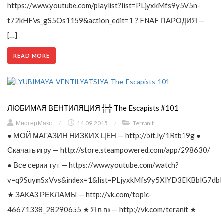
https://www.youtube.com/playlist?list=PLjyxkMfs9y5V5n-
t72kHFVs_gS5Os1159&action_edit=1 ? FNAF ПАРОДИЯ —
[…]
READ MORE
ЛЮБИМАЯ ВЕНТИЛЯЦИЯ ╬╬ The Escapists #101
Мистер Макс
/
14.09.2015
/
Terranit
● МОЙ МАГАЗИН НИЗКИХ ЦЕН — http://bit.ly/1Rtb19g ●
Скачать игру — http://store.steampowered.com/app/298630/
● Все серии тут — https://www.youtube.com/watch?
v=q9SuymSxVvs&index=1&list=PLjyxkMfs9y5XlYD3EKBblG7db
★ ЗАКАЗ РЕКЛАМЫ — http://vk.com/topic-
46671338_28290655 ★ Я в вк — http://vk.com/teranit ★