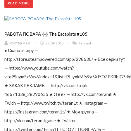
READ MORE
РАБОТА ПОВАРА ╬╬ The Escapists #105
Мистер Макс
/
22.09.2015
/
Terranit
● Скачать игру —
http://store.steampowered.com/app/298630/ ● Все серии тут
— https://www.youtube.com/watch?
v=q9SuymSxVvs&index=1&list=PLjyxkMfs9y5XlYD3EKBblG7db
★ ЗАКАЗ РЕКЛАМЫ — http://vk.com/topic-
46671338_28290655 ★ Я в вк — http://vk.com/teranit ★
Twich — http://www.twitch.tv/teran1t ★ Instagram —
https://instagram.com/teran1t/ ★ Моя группа —
http://vk.com/teranitgame ★ Twitter —
https://twitter.com/Teran1t ? СТОИТ ПОИГРАТЬ —