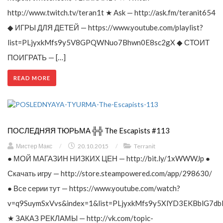
http://www.twitch.tv/teran1t ★ Ask — http://ask.fm/teranit654
◆ ИГРЫ ДЛЯ ДЕТЕЙ — https://www.youtube.com/playlist?
list=PLjyxkMfs9y5V8GPQWNuo7Bhwn0E8sc2gX ◆ СТОИТ
ПОИГРАТЬ — […]
READ MORE
ПОСЛЕДНЯЯ ТЮРЬМА ╬╬ The Escapists #113
Мистер Макс
/
20.10.2015
/
Terranit
● МОЙ МАГАЗИН НИЗКИХ ЦЕН — http://bit.ly/1xWWWJp ●
Скачать игру — http://store.steampowered.com/app/298630/
● Все серии тут — https://www.youtube.com/watch?
v=q9SuymSxVvs&index=1&list=PLjyxkMfs9y5XlYD3EKBblG7db
★ ЗАКАЗ РЕКЛАМЫ — http://vk.com/topic-