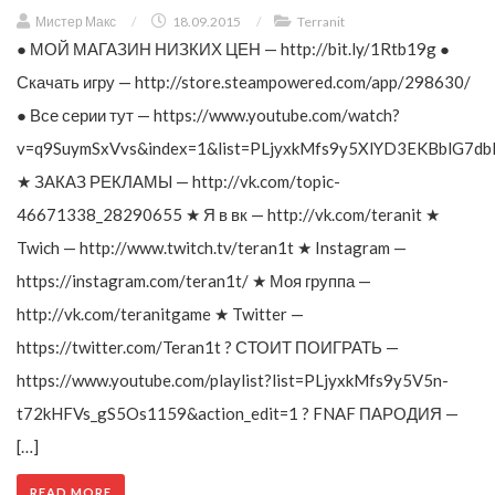
Мистер Макс
/
18.09.2015
/
Terranit
● МОЙ МАГАЗИН НИЗКИХ ЦЕН — http://bit.ly/1Rtb19g ●
Скачать игру — http://store.steampowered.com/app/298630/
● Все серии тут — https://www.youtube.com/watch?
v=q9SuymSxVvs&index=1&list=PLjyxkMfs9y5XlYD3EKBblG7db
★ ЗАКАЗ РЕКЛАМЫ — http://vk.com/topic-
46671338_28290655 ★ Я в вк — http://vk.com/teranit ★
Twich — http://www.twitch.tv/teran1t ★ Instagram —
https://instagram.com/teran1t/ ★ Моя группа —
http://vk.com/teranitgame ★ Twitter —
https://twitter.com/Teran1t ? СТОИТ ПОИГРАТЬ —
https://www.youtube.com/playlist?list=PLjyxkMfs9y5V5n-
t72kHFVs_gS5Os1159&action_edit=1 ? FNAF ПАРОДИЯ —
[…]
READ MORE