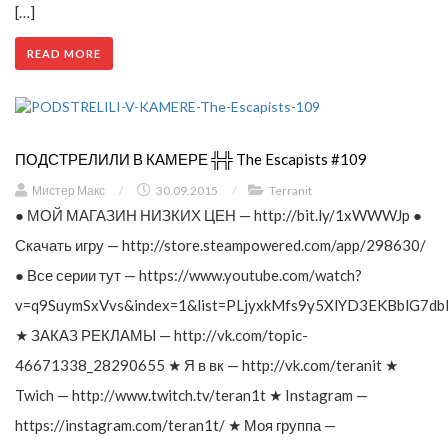
[…]
READ MORE
ПОДСТРЕЛИЛИ В КАМЕРЕ ╬╬ The Escapists #109
Мистер Макс
/
30.09.2015
/
Terranit
● МОЙ МАГАЗИН НИЗКИХ ЦЕН — http://bit.ly/1xWWWJp ●
Скачать игру — http://store.steampowered.com/app/298630/
● Все серии тут — https://www.youtube.com/watch?
v=q9SuymSxVvs&index=1&list=PLjyxkMfs9y5XlYD3EKBblG7db
★ ЗАКАЗ РЕКЛАМЫ — http://vk.com/topic-
46671338_28290655 ★ Я в вк — http://vk.com/teranit ★
Twich — http://www.twitch.tv/teran1t ★ Instagram —
https://instagram.com/teran1t/ ★ Моя группа —