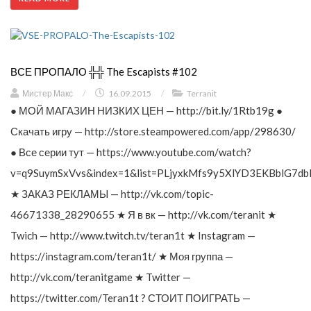
ВСЕ ПРОПАЛО ╬╬ The Escapists #102
Мистер Макс
/
16.09.2015
/
Terranit
● МОЙ МАГАЗИН НИЗКИХ ЦЕН — http://bit.ly/1Rtb19g ●
Скачать игру — http://store.steampowered.com/app/298630/
● Все серии тут — https://www.youtube.com/watch?
v=q9SuymSxVvs&index=1&list=PLjyxkMfs9y5XlYD3EKBblG7db
★ ЗАКАЗ РЕКЛАМЫ — http://vk.com/topic-
46671338_28290655 ★ Я в вк — http://vk.com/teranit ★
Twich — http://www.twitch.tv/teran1t ★ Instagram —
https://instagram.com/teran1t/ ★ Моя группа —
http://vk.com/teranitgame ★ Twitter —
https://twitter.com/Teran1t ? СТОИТ ПОИГРАТЬ —