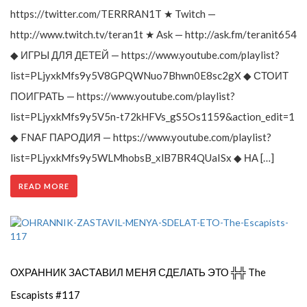
https://twitter.com/TERRRAN1T ★ Twitch —
http://www.twitch.tv/teran1t ★ Ask — http://ask.fm/teranit654
◆ ИГРЫ ДЛЯ ДЕТЕЙ — https://www.youtube.com/playlist?
list=PLjyxkMfs9y5V8GPQWNuo7Bhwn0E8sc2gX ◆ СТОИТ
ПОИГРАТЬ — https://www.youtube.com/playlist?
list=PLjyxkMfs9y5V5n-t72kHFVs_gS5Os1159&action_edit=1
◆ FNAF ПАРОДИЯ — https://www.youtube.com/playlist?
list=PLjyxkMfs9y5WLMhobsB_xlB7BR4QUaISx ◆ НА […]
READ MORE
ОХРАННИК ЗАСТАВИЛ МЕНЯ СДЕЛАТЬ ЭТО ╬╬ The
Escapists #117