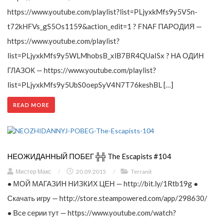
https://www.youtube.com/playlist?list=PLjyxkMfs9y5V5n-
t72kHFVs_gS5Os1159&action_edit=1 ? FNAF ПАРОДИЯ —
https://www.youtube.com/playlist?
list=PLjyxkMfs9y5WLMhobsB_xlB7BR4QUaISx ? НА ОДИН
ГЛАЗОК — https://www.youtube.com/playlist?
list=PLjyxkMfs9y5UbS0oepSyV4N7T76keshBL […]
READ MORE
НЕОЖИДАННЫЙ ПОБЕГ ╬╬ The Escapists #104
Мистер Макс
/
20.09.2015
/
Terranit
● МОЙ МАГАЗИН НИЗКИХ ЦЕН — http://bit.ly/1Rtb19g ●
Скачать игру — http://store.steampowered.com/app/298630/
● Все серии тут — https://www.youtube.com/watch?