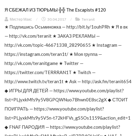
Я СБЕЖАЛ ИЗ ТЮРЬМЫ ╬╬ The Escapists #120
Мистер Макс
/
30.04.2017
/
Terranit
★ Подпишись Осьминожка — http://bit.ly/1ouhPRh ★ Я в вк
— http://vk.com/teranit ★ ЗАКАЗ РЕКЛАМЫ —
http://vk.com/topic-46671338_28290655 ★ Instagram —
https://instagram.com/teran1t/ ★ Моя группа —
http://vk.com/teranitgame ★ Twitter —
https://twitter.com/TERRRAN1T ★ Twitch —
http://www.twitch.tv/teran1t ★ Ask — http://ask.fm/teranit654
◆ ИГРЫ ДЛЯ ДЕТЕЙ — https://www.youtube.com/playlist?
list=PLjyxkMfs9y5V8GPQWNuo7Bhwn0E8sc2gX ◆ СТОИТ
ПОИГРАТЬ — https://www.youtube.com/playlist?
list=PLjyxkMfs9y5V5n-t72kHFVs_gS5Os1159&action_edit=1
◆ FNAF ПАРОДИЯ — https://www.youtube.com/playlist?