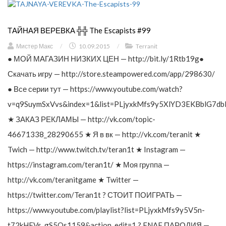
ТАЙНАЯ ВЕРЕВКА ╬╬ The Escapists #99
Мистер Макс
/
10.09.2015
/
Terranit
● МОЙ МАГАЗИН НИЗКИХ ЦЕН — http://bit.ly/1Rtb19g●
Скачать игру — http://store.steampowered.com/app/298630/
● Все серии тут — https://www.youtube.com/watch?
v=q9SuymSxVvs&index=1&list=PLjyxkMfs9y5XlYD3EKBblG7db
★ ЗАКАЗ РЕКЛАМЫ — http://vk.com/topic-
46671338_28290655 ★ Я в вк — http://vk.com/teranit ★
Twich — http://www.twitch.tv/teran1t ★ Instagram —
https://instagram.com/teran1t/ ★ Моя группа —
http://vk.com/teranitgame ★ Twitter —
https://twitter.com/Teran1t ? СТОИТ ПОИГРАТЬ —
https://www.youtube.com/playlist?list=PLjyxkMfs9y5V5n-
t72kHFVs_gS5Os1159&action_edit=1 ? FNAF ПАРОДИЯ —