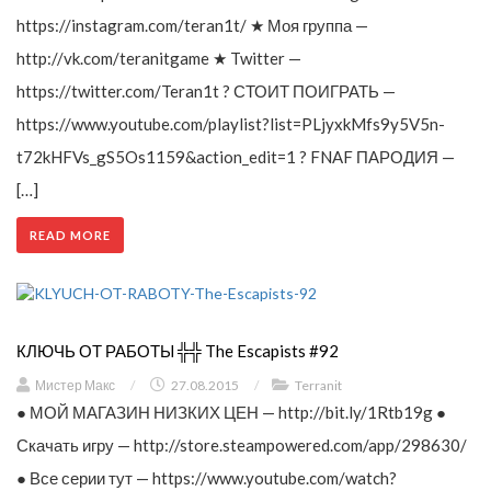
https://instagram.com/teran1t/ ★ Моя группа —
http://vk.com/teranitgame ★ Twitter —
https://twitter.com/Teran1t ? СТОИТ ПОИГРАТЬ —
https://www.youtube.com/playlist?list=PLjyxkMfs9y5V5n-
t72kHFVs_gS5Os1159&action_edit=1 ? FNAF ПАРОДИЯ —
[…]
READ MORE
КЛЮЧЬ ОТ РАБОТЫ ╬╬ The Escapists #92
Мистер Макс
/
27.08.2015
/
Terranit
● МОЙ МАГАЗИН НИЗКИХ ЦЕН — http://bit.ly/1Rtb19g ●
Скачать игру — http://store.steampowered.com/app/298630/
● Все серии тут — https://www.youtube.com/watch?