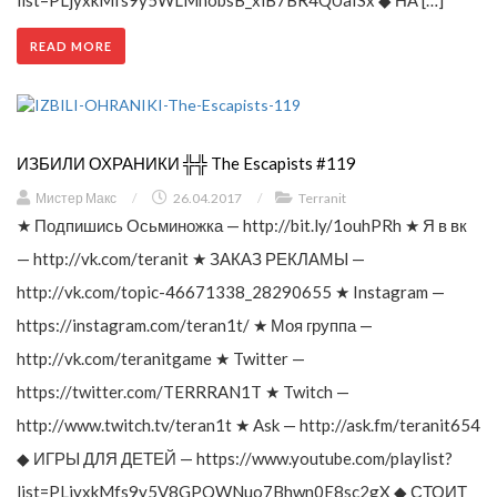
list=PLjyxkMfs9y5WLMhobsB_xlB7BR4QUaISx ◆ НА […]
READ MORE
ИЗБИЛИ ОХРАНИКИ ╬╬ The Escapists #119
Мистер Макс
/
26.04.2017
/
Terranit
★ Подпишись Осьминожка — http://bit.ly/1ouhPRh ★ Я в вк
— http://vk.com/teranit ★ ЗАКАЗ РЕКЛАМЫ —
http://vk.com/topic-46671338_28290655 ★ Instagram —
https://instagram.com/teran1t/ ★ Моя группа —
http://vk.com/teranitgame ★ Twitter —
https://twitter.com/TERRRAN1T ★ Twitch —
http://www.twitch.tv/teran1t ★ Ask — http://ask.fm/teranit654
◆ ИГРЫ ДЛЯ ДЕТЕЙ — https://www.youtube.com/playlist?
list=PLjyxkMfs9y5V8GPQWNuo7Bhwn0E8sc2gX ◆ СТОИТ