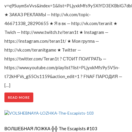
v=q9SuymSxVvs&index=1&list=PLjyxkMfs9y5XlYD3EKBblG7db
★ ЗАКАЗ РЕКЛАМЫ — http://vk.com/topic-
46671338_28290655 ★ Я в вк — http://vk.com/teranit ★
Twich — http://www.twitch.tv/teran1t ★ Instagram —
https://instagram.com/teran1t/ ★ Моя группа —
http://vk.com/teranitgame ★ Twitter —
https://twitter.com/Teran1t ? СТОИТ ПОИГРАТЬ —
https://www.youtube.com/playlist?list=PLjyxkMfs9y5V5n-
t72kHFVs_gS5Os1159&action_edit=1 ? FNAF ПАРОДИЯ —
[…]
READ MORE
ВОЛШЕБНАЯ ЛОЖКА ╬╬ The Escapists #103