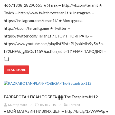
46671338_28290655 ★ Я в вк — http://vk.com/teranit ★
Twich — http://www.twitch.tv/teran1t ★ Instagram —
https://instagram.com/teran1t/ ★ Моя группа —
http://vk.com/teranitgame ★ Twitter —
https://twitter.com/Teran1t ? СТОИТ ПОИГРАТЬ —
https://www.youtube.com/playlist?list=PLjyxkMfs9y5V5n-
t72kHFVs_gS5Os1159&action_edit=1 ? FNAF ПАРОДИЯ —
[…]
READ MORE
РАЗРАБОТАН ПЛАН ПОБЕГА ╬╬ The Escapists #112
Мистер Макс
/
06.10.2015
/
Terranit
● МОЙ МАГАЗИН НИЗКИХ ЦЕН — http://bit.ly/1xWWWJp ●