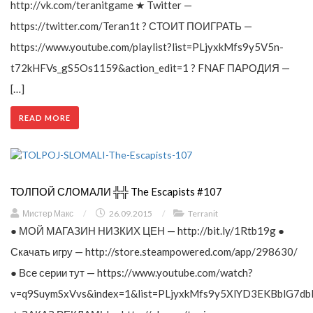
http://vk.com/teranitgame ★ Twitter —
https://twitter.com/Teran1t ? СТОИТ ПОИГРАТЬ —
https://www.youtube.com/playlist?list=PLjyxkMfs9y5V5n-
t72kHFVs_gS5Os1159&action_edit=1 ? FNAF ПАРОДИЯ —
[…]
READ MORE
ТОЛПОЙ СЛОМАЛИ ╬╬ The Escapists #107
Мистер Макс
/
26.09.2015
/
Terranit
● МОЙ МАГАЗИН НИЗКИХ ЦЕН — http://bit.ly/1Rtb19g ●
Скачать игру — http://store.steampowered.com/app/298630/
● Все серии тут — https://www.youtube.com/watch?
v=q9SuymSxVvs&index=1&list=PLjyxkMfs9y5XlYD3EKBblG7db