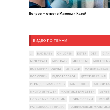
Вопрос — ответ с Максом и Катей
ВИДЕО ПО ТЕМАМ
...
BAD BABY
CHILDREN
DETEJ
DETI
DIAN
MINECRAFT
MISS KATY
MULTFILM.
MULTFILM
ВСЕ СЕРИИ ПОДРЯД
ИГРУШКИ
МАШАМЕДВЕДЬ
ВСЕ СЕРИИ
ВІДЕОТЕЛЕФОН
ДЕТСКИЙ КАНАЛ
ИГРЫ ДЛЯ МАЛЬЧИКОВ
КАМЕРОФОН
КАПУКИ К
МНОГО ИГРУШЕК
МУЛЬТИКИ ДЛЯ ДЕТЕЙ
МУЛЬТ
НОВЫЕ МУЛЬТФИЛЬМЫ
НОВЫЕ СЕРИИ
НОВЫЙ
РАЗВИВАЮЩЕЕ ВИДЕО
РАЗВИВАЮЩИЕ МУЛЬТИКИ