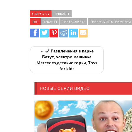
CATEGORY
TERRANIT
TAG
TERAN1T
THE ESCAPISTS
THE ESCAPISTS ГЕЙМПЛЕЙ
←
Развлечения в парке
Батут, электро машинка
Mercedes,детские горки, Toys
for kids
НОВЫЕ СЕРИИ ВИДЕО