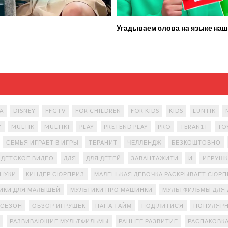
Угадываем слова на языке наш
A
DISNEY
FFGTV
FOR CHILDREN
FOR KIDS
KIDS
LUNTIK
Y
MULTIK
MULTIKI
PLAY
PRETEND PLAY
PRO
TERAN1T
TO
СЕМЬЯ ИГРАЕТ В ИГРЫ
ТЕРАНИТ
ЧЕЛЛЕНДЖ
БЕЗКОШТОВНО
ДЕТСКОЕ ВИДЕО
ДЛЯ
ДЛЯ ДЕТЕЙ
ЗАВАНТАЖИТИ
И
ИГРУШК
АНУКИ
КИНДЕР СЮРПРИЗ
МАЛЕНЬКАЯ ДЕВОЧКА РАСКРЫВАЕТ СЮР
ИКИ ДЛЯ МАЛЫШЕЙ
МУЛЬТИКИ ПРО МАШИНКИ
МУЛЬТФИЛЬМЫ ДЛЯ 
 СЕЗОН
ОБЗОР ИГРУШЕК
ПАПА ТАЙМ
ПОДІЛИТИСЯ
ПОПУЛЯРН
РАЗВИВАЮЩИЕ МУЛЬТФИЛЬМЫ
РАННЕЕ РАЗВИТИЕ
РАСПАКОВК