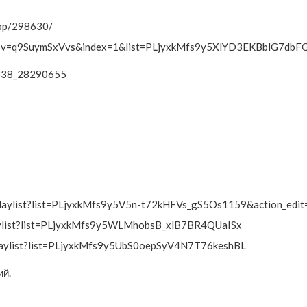
app/298630/
tch?v=q9SuymSxVvs&index=1&list=PLjyxkMfs9y5XlYD3EKBblG7dbF
1338_28290655
aylist?list=PLjyxkMfs9y5V5n-t72kHFVs_gS5Os1159&action_edit
ylist?list=PLjyxkMfs9y5WLMhobsB_xlB7BR4QUaISx
laylist?list=PLjyxkMfs9y5UbS0oepSyV4N7T76keshBL
ий.