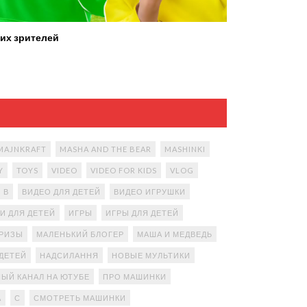
их зрителей
MAJNKRAFT
MASHA AND THE BEAR
MASHINKI
Y
TOYS
VIDEO
VIDEO FOR KIDS
VLOG
В
ВИДЕО ДЛЯ ДЕТЕЙ
ВИДЕО ИГРУШКИ
И ДЛЯ ДЕТЕЙ
ИГРЫ
ИГРЫ ДЛЯ ДЕТЕЙ
ПРИЗЫ
МАЛЕНЬКИЙ БЛОГЕР
МАША И МЕДВЕДЬ
ДЕТЕЙ
НАДСИЛАННЯ
НОВЫЕ МУЛЬТИКИ
ЫЙ КАНАЛ НА ЮТУБЕ
ПРО МАШИНКИ
А
С
СМОТРЕТЬ МАШИНКИ