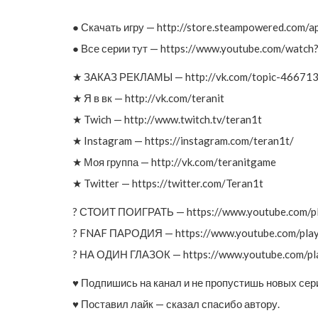
● Скачать игру — http://store.steampowered.com/
● Все серии тут — https://www.youtube.com/wa
★ ЗАКАЗ РЕКЛАМЫ — http://vk.com/topic-4667
★ Я в вк — http://vk.com/teranit
★ Twich — http://www.twitch.tv/teran1t
★ Instagram — https://instagram.com/teran1t/
★ Моя группа — http://vk.com/teranitgame
★ Twitter — https://twitter.com/Teran1t
? СТОИТ ПОИГРАТЬ — https://www.youtube.com/pl
? FNAF ПАРОДИЯ — https://www.youtube.com/pla
? НА ОДИН ГЛАЗОК — https://www.youtube.com/p
♥ Подпишись на канал и не пропустишь новых сер
♥ Поставил лайк — сказал спасибо автору.