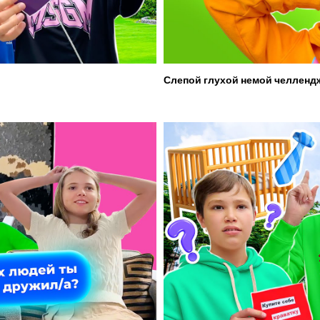
Слепой глухой немой челленд