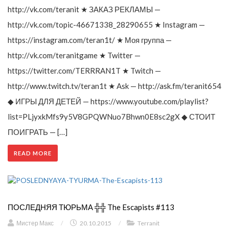
http://vk.com/teranit ★ ЗАКАЗ РЕКЛАМЫ —
http://vk.com/topic-46671338_28290655 ★ Instagram —
https://instagram.com/teran1t/ ★ Моя группа —
http://vk.com/teranitgame ★ Twitter —
https://twitter.com/TERRRAN1T ★ Twitch —
http://www.twitch.tv/teran1t ★ Ask — http://ask.fm/teranit654
◆ ИГРЫ ДЛЯ ДЕТЕЙ — https://www.youtube.com/playlist?
list=PLjyxkMfs9y5V8GPQWNuo7Bhwn0E8sc2gX ◆ СТОИТ
ПОИГРАТЬ — […]
READ MORE
ПОСЛЕДНЯЯ ТЮРЬМА ╬╬ The Escapists #113
Мистер Макс
/
20.10.2015
/
Terranit