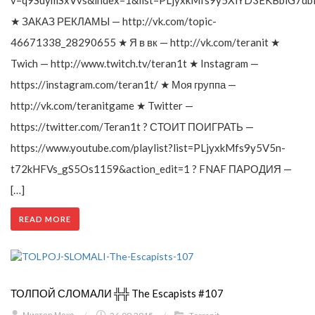
v=q9SuymSxVvs&index=1&list=PLjyxkMfs9y5XlYD3EKBblG7db
★ ЗАКАЗ РЕКЛАМЫ — http://vk.com/topic-
46671338_28290655 ★ Я в вк — http://vk.com/teranit ★
Twich — http://www.twitch.tv/teran1t ★ Instagram —
https://instagram.com/teran1t/ ★ Моя группа —
http://vk.com/teranitgame ★ Twitter —
https://twitter.com/Teran1t ? СТОИТ ПОИГРАТЬ —
https://www.youtube.com/playlist?list=PLjyxkMfs9y5V5n-
t72kHFVs_gS5Os1159&action_edit=1 ? FNAF ПАРОДИЯ —
[…]
READ MORE
ТОЛПОЙ СЛОМАЛИ ╬╬ The Escapists #107