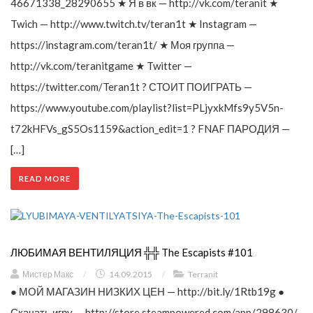
46671338_28290655 ★ Я в вк — http://vk.com/teranit ★
Twich — http://www.twitch.tv/teran1t ★ Instagram —
https://instagram.com/teran1t/ ★ Моя группа —
http://vk.com/teranitgame ★ Twitter —
https://twitter.com/Teran1t ? СТОИТ ПОИГРАТЬ —
https://www.youtube.com/playlist?list=PLjyxkMfs9y5V5n-
t72kHFVs_gS5Os1159&action_edit=1 ? FNAF ПАРОДИЯ —
[…]
READ MORE
ЛЮБИМАЯ ВЕНТИЛЯЦИЯ ╬╬ The Escapists #101
Мистер Макс
/
14.09.2015
/
Terranit
● МОЙ МАГАЗИН НИЗКИХ ЦЕН — http://bit.ly/1Rtb19g ●
Скачать игру — http://store.steampowered.com/app/298630/