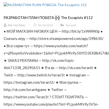
РАЗРАБОТАН ПЛАН ПОБЕГА ╬╬ The Escapists #112
Мистер Макс
/
06.10.2015
/
Terranit
● МОЙ МАГАЗИН НИЗКИХ ЦЕН — http://bit.ly/1xWWWJp ●
Скачать игру — http://store.steampowered.com/app/298630/
● Все серии тут — https://www.youtube.com/watch?
v=q9SuymSxVvs&index=1&list=PLjyxkMfs9y5XlYD3EKBblG7db
★ ЗАКАЗ РЕКЛАМЫ — http://vk.com/topic-
46671338_28290655 ★ Я в вк — http://vk.com/teranit ★
Twich — http://www.twitch.tv/teran1t ★ Instagram —
https://instagram.com/teran1t/ ★ Моя группа —
http://vk.com/teranitgame ★ Twitter —
https://twitter.com/Teran1t ? СТОИТ ПОИГРАТЬ —
https://www.youtube.com/playlist?list=PLjyxkMfs9y5V5n-