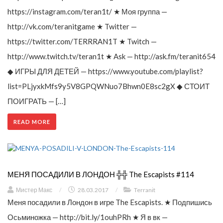
https://instagram.com/teran1t/ ★ Моя группа —
http://vk.com/teranitgame ★ Twitter —
https://twitter.com/TERRRAN1T ★ Twitch —
http://www.twitch.tv/teran1t ★ Ask — http://ask.fm/teranit654
◆ ИГРЫ ДЛЯ ДЕТЕЙ — https://www.youtube.com/playlist?
list=PLjyxkMfs9y5V8GPQWNuo7Bhwn0E8sc2gX ◆ СТОИТ
ПОИГРАТЬ — […]
READ MORE
МЕНЯ ПОСАДИЛИ В ЛОНДОН ╬╬ The Escapists #114
Мистер Макс
/
28.03.2017
/
Terranit
Меня посадили в Лондон в игре The Escapists. ★ Подпишись
Осьминожка — http://bit.ly/1ouhPRh ★ Я в вк —