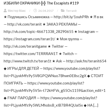
ИЗБИЛИ ОХРАНИКИ ╬╬ The Escapists #119
Мистер Макс
/
26.04.2017
/
Terranit
★ Подпишись Осьминожка — http://bit.ly/1ouhPRh ★ Я в вк
— http://vk.com/teranit ★ ЗАКАЗ РЕКЛАМЫ —
http://vk.com/topic-46671338_28290655 ★ Instagram —
https://instagram.com/teran1t/ ★ Моя группа —
http://vk.com/teranitgame ★ Twitter —
https://twitter.com/TERRRAN1T ★ Twitch —
http://www.twitch.tv/teran1t ★ Ask — http://ask.fm/teranit654
◆ ИГРЫ ДЛЯ ДЕТЕЙ — https://www.youtube.com/playlist?
list=PLjyxkMfs9y5V8GPQWNuo7Bhwn0E8sc2gX ◆ СТОИТ
ПОИГРАТЬ — https://www.youtube.com/playlist?
list=PLjyxkMfs9y5V5n-t72kHFVs_gS5Os1159&action_edit=1
◆ FNAF ПАРОДИЯ — https://www.youtube.com/playlist?
list=PLjyxkMfs9y5WLMhobsB_xlB7BR4QUaISx ◆ НА […]