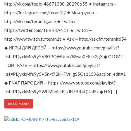
http://vk.com/topic-46671338_28290655 ★ Instagram —
https://instagram.com/teran1t/ ★ Моя группа —
http://vk.com/teranitgame ★ Twitter —
https://twitter.com/TERRRAN1T ★ Twitch —
http://www.twitch.tv/teran1t ★ Ask — http://ask.fm/teranit654
◆ ИГРЫ ДЛЯ ДЕТЕЙ — https://www.youtube.com/playlist?
list=PLjyxkMfs9y5V8GPQWNuo7Bhwn0E8sc2gX ◆ СТОИТ
ПОИГРАТЬ — https://www.youtube.com/playlist?
list=PLjyxkMfs9y5V5n-t72kHFVs_gS5Os1159&action_edit=1
◆ FNAF ПАРОДИЯ — https://www.youtube.com/playlist?
list=PLjyxkMfs9y5WLMhobsB_xlB7BR4QUaISx ◆ НА […]
READ MORE