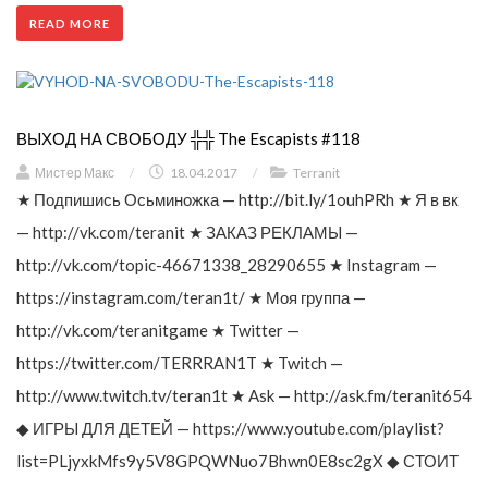
READ MORE
ВЫХОД НА СВОБОДУ ╬╬ The Escapists #118
Мистер Макс
/
18.04.2017
/
Terranit
★ Подпишись Осьминожка — http://bit.ly/1ouhPRh ★ Я в вк
— http://vk.com/teranit ★ ЗАКАЗ РЕКЛАМЫ —
http://vk.com/topic-46671338_28290655 ★ Instagram —
https://instagram.com/teran1t/ ★ Моя группа —
http://vk.com/teranitgame ★ Twitter —
https://twitter.com/TERRRAN1T ★ Twitch —
http://www.twitch.tv/teran1t ★ Ask — http://ask.fm/teranit654
◆ ИГРЫ ДЛЯ ДЕТЕЙ — https://www.youtube.com/playlist?
list=PLjyxkMfs9y5V8GPQWNuo7Bhwn0E8sc2gX ◆ СТОИТ