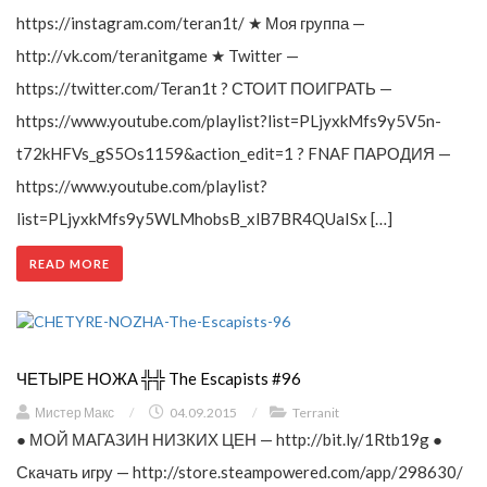
https://instagram.com/teran1t/ ★ Моя группа —
http://vk.com/teranitgame ★ Twitter —
https://twitter.com/Teran1t ? СТОИТ ПОИГРАТЬ —
https://www.youtube.com/playlist?list=PLjyxkMfs9y5V5n-
t72kHFVs_gS5Os1159&action_edit=1 ? FNAF ПАРОДИЯ —
https://www.youtube.com/playlist?
list=PLjyxkMfs9y5WLMhobsB_xlB7BR4QUaISx […]
READ MORE
ЧЕТЫРЕ НОЖА ╬╬ The Escapists #96
Мистер Макс
/
04.09.2015
/
Terranit
● МОЙ МАГАЗИН НИЗКИХ ЦЕН — http://bit.ly/1Rtb19g ●
Скачать игру — http://store.steampowered.com/app/298630/