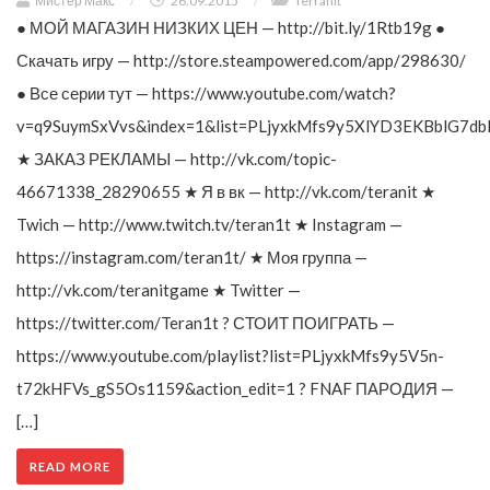
Мистер Макс
/
26.09.2015
/
Terranit
● МОЙ МАГАЗИН НИЗКИХ ЦЕН — http://bit.ly/1Rtb19g ●
Скачать игру — http://store.steampowered.com/app/298630/
● Все серии тут — https://www.youtube.com/watch?
v=q9SuymSxVvs&index=1&list=PLjyxkMfs9y5XlYD3EKBblG7db
★ ЗАКАЗ РЕКЛАМЫ — http://vk.com/topic-
46671338_28290655 ★ Я в вк — http://vk.com/teranit ★
Twich — http://www.twitch.tv/teran1t ★ Instagram —
https://instagram.com/teran1t/ ★ Моя группа —
http://vk.com/teranitgame ★ Twitter —
https://twitter.com/Teran1t ? СТОИТ ПОИГРАТЬ —
https://www.youtube.com/playlist?list=PLjyxkMfs9y5V5n-
t72kHFVs_gS5Os1159&action_edit=1 ? FNAF ПАРОДИЯ —
[…]
READ MORE