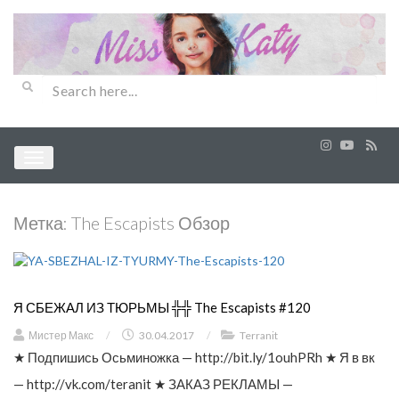
Метка:
The Escapists Обзор
Я СБЕЖАЛ ИЗ ТЮРЬМЫ ╬╬ The Escapists #120
Мистер Макс
/
30.04.2017
/
Terranit
★ Подпишись Осьминожка — http://bit.ly/1ouhPRh ★ Я в вк
— http://vk.com/teranit ★ ЗАКАЗ РЕКЛАМЫ —