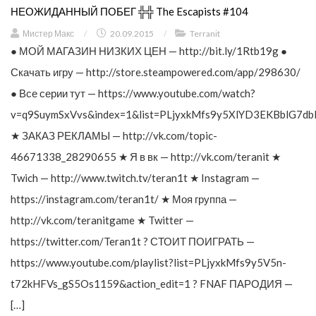
НЕОЖИДАННЫЙ ПОБЕГ ╬╬ The Escapists #104
Мистер Макс
/
20.09.2015
/
Terranit
● МОЙ МАГАЗИН НИЗКИХ ЦЕН — http://bit.ly/1Rtb19g ●
Скачать игру — http://store.steampowered.com/app/298630/
● Все серии тут — https://www.youtube.com/watch?
v=q9SuymSxVvs&index=1&list=PLjyxkMfs9y5XlYD3EKBblG7db
★ ЗАКАЗ РЕКЛАМЫ — http://vk.com/topic-
46671338_28290655 ★ Я в вк — http://vk.com/teranit ★
Twich — http://www.twitch.tv/teran1t ★ Instagram —
https://instagram.com/teran1t/ ★ Моя группа —
http://vk.com/teranitgame ★ Twitter —
https://twitter.com/Teran1t ? СТОИТ ПОИГРАТЬ —
https://www.youtube.com/playlist?list=PLjyxkMfs9y5V5n-
t72kHFVs_gS5Os1159&action_edit=1 ? FNAF ПАРОДИЯ —
[…]