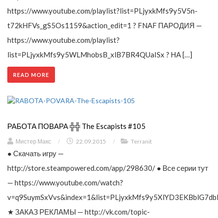
https://www.youtube.com/playlist?list=PLjyxkMfs9y5V5n-
t72kHFVs_gS5Os1159&action_edit=1 ? FNAF ПАРОДИЯ —
https://www.youtube.com/playlist?
list=PLjyxkMfs9y5WLMhobsB_xlB7BR4QUaISx ? НА […]
READ MORE
РАБОТА ПОВАРА ╬╬ The Escapists #105
Мистер Макс
/
22.09.2015
/
Terranit
● Скачать игру —
http://store.steampowered.com/app/298630/ ● Все серии тут
— https://www.youtube.com/watch?
v=q9SuymSxVvs&index=1&list=PLjyxkMfs9y5XlYD3EKBblG7db
★ ЗАКАЗ РЕКЛАМЫ — http://vk.com/topic-