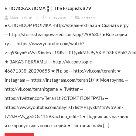
В ПОИСКАХ ЛОМА ╬╬ The Escapists #79
Мистер Макс
/
01.08.2015
/
Terranit
● СПОНСОР РОЛИКА -http://steam-extra.ru ● Скачать игру
— http://store.steampowered.com/app/298630/ ● Все серии
тут — https://www.youtube.com/watch?
v=q9SuymSxVvs&index=1&list=PLjyxkMfs9y5XlYD3EKBblG7db
★ ЗАКАЗ РЕКЛАМЫ — http://vk.com/topic-
46671338_28290655 ★ Я в вк — http://vk.com/teranit ★
Instagram — https://instagram.com/teran1t/ ★ Моя группа —
http://vk.com/teranitgame ★ Twitter —
https://twitter.com/Teran1t ?СТОИТ ПОИГРАТЬ —
https://www.youtube.com/playlist?list=PLjyxkMfs9y5V5n-
t72kHFVs_gS5Os1159&action_edit=1 ♥ Подпишись на канал
и не пропустишь новых серий. ♥ Поставил лайк […]