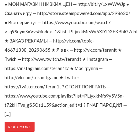
● МОЙ МАГАЗИН НИЗКИХ ЦЕН — http://bit.ly/1xWWWJp ●
Скачать игру — http://store.steampowered.com/app/298630/
● Все серии тут — https://www.youtube.com/watch?
v=q9SuymSxVvs&index=1&list=PLjyxkMfs9y5XlYD3EKBblG7db
★ ЗАКАЗ РЕКЛАМЫ — http://vk.com/topic-
46671338_28290655 ★ Я в вк — http://vk.com/teranit ★
Twich — http://www.twitch.tv/teran1t ★ Instagram —
https://instagram.com/teran1t/ ★ Моя группа —
http://vk.com/teranitgame ★ Twitter —
https://twitter.com/Teran1t ? СТОИТ ПОИГРАТЬ —
https://www.youtube.com/playlist?list=PLjyxkMfs9y5V5n-
t72kHFVs_gS5Os1159&action_edit=1 ? FNAF ПАРОДИЯ —
[…]
READ MORE