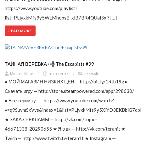
https://www.youtube.com/playlist?
list=PLjyxkMfs9y5WLMhobsB_xlB7BR4QUaISx ? […]
READ MORE
ТАЙНАЯ ВЕРЕВКА ╬╬ The Escapists #99
Мистер Макс
/
10.09.2015
/
Terranit
● МОЙ МАГАЗИН НИЗКИХ ЦЕН — http://bit.ly/1Rtb19g●
Скачать игру — http://store.steampowered.com/app/298630/
● Все серии тут — https://www.youtube.com/watch?
v=q9SuymSxVvs&index=1&list=PLjyxkMfs9y5XlYD3EKBblG7db
★ ЗАКАЗ РЕКЛАМЫ — http://vk.com/topic-
46671338_28290655 ★ Я в вк — http://vk.com/teranit ★
Twich — http://www.twitch.tv/teran1t ★ Instagram —