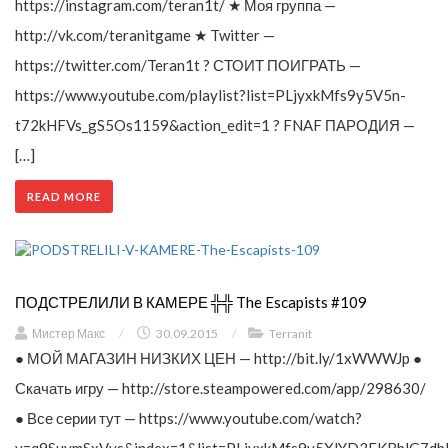
https://instagram.com/teran1t/ ★ Моя группа —
http://vk.com/teranitgame ★ Twitter —
https://twitter.com/Teran1t ? СТОИТ ПОИГРАТЬ —
https://www.youtube.com/playlist?list=PLjyxkMfs9y5V5n-
t72kHFVs_gS5Os1159&action_edit=1 ? FNAF ПАРОДИЯ —
[…]
READ MORE
ПОДСТРЕЛИЛИ В КАМЕРЕ ╬╬ The Escapists #109
Мистер Макс
/
30.09.2015
/
Terranit
● МОЙ МАГАЗИН НИЗКИХ ЦЕН — http://bit.ly/1xWWWJp ●
Скачать игру — http://store.steampowered.com/app/298630/
● Все серии тут — https://www.youtube.com/watch?