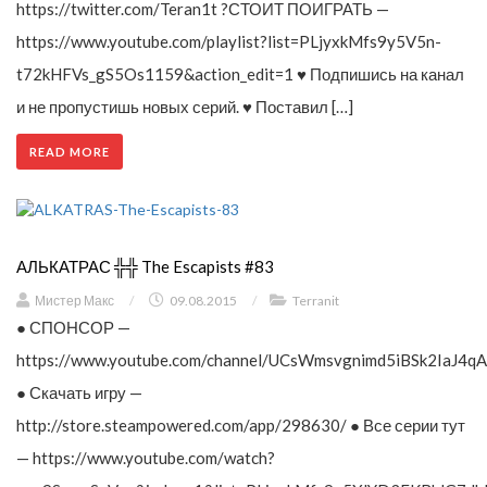
https://twitter.com/Teran1t ?СТОИТ ПОИГРАТЬ —
https://www.youtube.com/playlist?list=PLjyxkMfs9y5V5n-
t72kHFVs_gS5Os1159&action_edit=1 ♥ Подпишись на канал
и не пропустишь новых серий. ♥ Поставил […]
READ MORE
АЛЬКАТРАС ╬╬ The Escapists #83
Мистер Макс
/
09.08.2015
/
Terranit
● СПОНСОР —
https://www.youtube.com/channel/UCsWmsvgnimd5iBSk2IaJ4qA
● Скачать игру —
http://store.steampowered.com/app/298630/ ● Все серии тут
— https://www.youtube.com/watch?