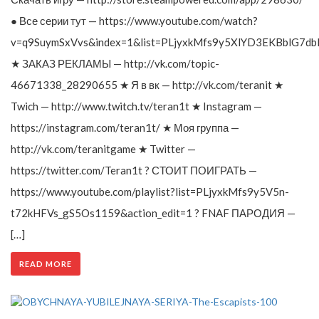
● Все серии тут — https://www.youtube.com/watch?
v=q9SuymSxVvs&index=1&list=PLjyxkMfs9y5XlYD3EKBblG7db
★ ЗАКАЗ РЕКЛАМЫ — http://vk.com/topic-
46671338_28290655 ★ Я в вк — http://vk.com/teranit ★
Twich — http://www.twitch.tv/teran1t ★ Instagram —
https://instagram.com/teran1t/ ★ Моя группа —
http://vk.com/teranitgame ★ Twitter —
https://twitter.com/Teran1t ? СТОИТ ПОИГРАТЬ —
https://www.youtube.com/playlist?list=PLjyxkMfs9y5V5n-
t72kHFVs_gS5Os1159&action_edit=1 ? FNAF ПАРОДИЯ —
[…]
READ MORE