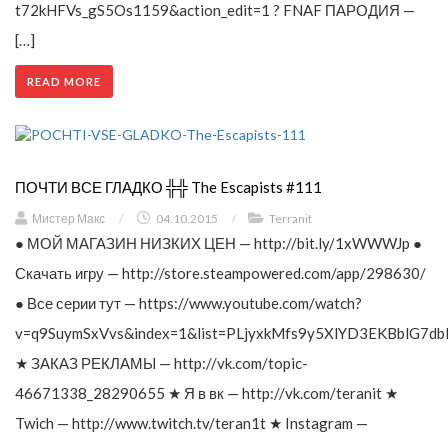
t72kHFVs_gS5Os1159&action_edit=1 ? FNAF ПАРОДИЯ —
[…]
READ MORE
ПОЧТИ ВСЕ ГЛАДКО ╬╬ The Escapists #111
Мистер Макс
/
04.10.2015
/
Terranit
● МОЙ МАГАЗИН НИЗКИХ ЦЕН — http://bit.ly/1xWWWJp ●
Скачать игру — http://store.steampowered.com/app/298630/
● Все серии тут — https://www.youtube.com/watch?
v=q9SuymSxVvs&index=1&list=PLjyxkMfs9y5XlYD3EKBblG7db
★ ЗАКАЗ РЕКЛАМЫ — http://vk.com/topic-
46671338_28290655 ★ Я в вк — http://vk.com/teranit ★
Twich — http://www.twitch.tv/teran1t ★ Instagram —