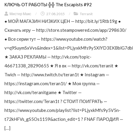
КЛЮЧЬ ОТ РАБОТЫ ╬╬ The Escapists #92
Мистер Макс
/
27.08.2015
/
Terranit
● МОЙ МАГАЗИН НИЗКИХ ЦЕН — http://bit.ly/1Rtb19g ●
Скачать игру — http://store.steampowered.com/app/298630/
● Все серии тут — https://www.youtube.com/watch?
v=q9SuymSxVvs&index=1&list=PLjyxkMfs9y5XlYD3EKBblG7db
★ ЗАКАЗ РЕКЛАМЫ — http://vk.com/topic-
46671338_28290655 ★ Я в вк — http://vk.com/teranit ★
Twich — http://www.twitch.tv/teran1t ★ Instagram —
https://instagram.com/teran1t/ ★ Моя группа —
http://vk.com/teranitgame ★ Twitter —
https://twitter.com/Teran1t ? СТОИТ ПОИГРАТЬ —
https://www.youtube.com/playlist?list=PLjyxkMfs9y5V5n-
t72kHFVs_gS5Os1159&action_edit=1 ? FNAF ПАРОДИЯ —
[…]