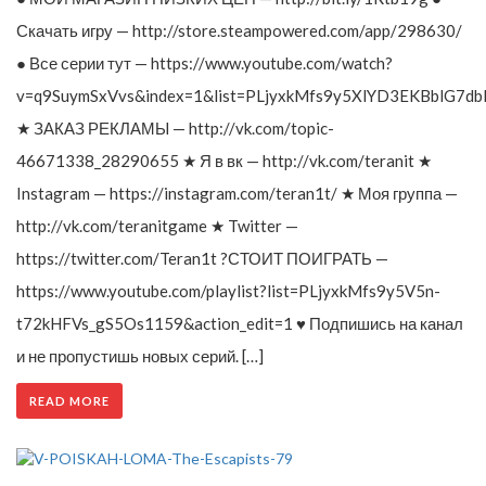
Скачать игру — http://store.steampowered.com/app/298630/
● Все серии тут — https://www.youtube.com/watch?
v=q9SuymSxVvs&index=1&list=PLjyxkMfs9y5XlYD3EKBblG7db
★ ЗАКАЗ РЕКЛАМЫ — http://vk.com/topic-
46671338_28290655 ★ Я в вк — http://vk.com/teranit ★
Instagram — https://instagram.com/teran1t/ ★ Моя группа —
http://vk.com/teranitgame ★ Twitter —
https://twitter.com/Teran1t ?СТОИТ ПОИГРАТЬ —
https://www.youtube.com/playlist?list=PLjyxkMfs9y5V5n-
t72kHFVs_gS5Os1159&action_edit=1 ♥ Подпишись на канал
и не пропустишь новых серий. […]
READ MORE