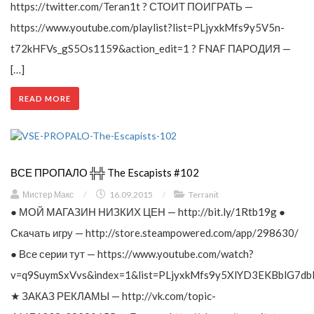
https://twitter.com/Teran1t ? СТОИТ ПОИГРАТЬ —
https://www.youtube.com/playlist?list=PLjyxkMfs9y5V5n-
t72kHFVs_gS5Os1159&action_edit=1 ? FNAF ПАРОДИЯ —
[…]
READ MORE
ВСЕ ПРОПАЛО ╬╬ The Escapists #102
Мистер Макс
/
16.09.2015
/
Terranit
● МОЙ МАГАЗИН НИЗКИХ ЦЕН — http://bit.ly/1Rtb19g ●
Скачать игру — http://store.steampowered.com/app/298630/
● Все серии тут — https://www.youtube.com/watch?
v=q9SuymSxVvs&index=1&list=PLjyxkMfs9y5XlYD3EKBblG7db
★ ЗАКАЗ РЕКЛАМЫ — http://vk.com/topic-