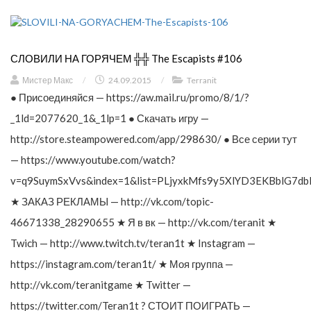
СЛОВИЛИ НА ГОРЯЧЕМ ╬╬ The Escapists #106
Мистер Макс
/
24.09.2015
/
Terranit
● Присоединяйся — https://aw.mail.ru/promo/8/1/?
_1ld=2077620_1&_1lp=1 ● Скачать игру —
http://store.steampowered.com/app/298630/ ● Все серии тут
— https://www.youtube.com/watch?
v=q9SuymSxVvs&index=1&list=PLjyxkMfs9y5XlYD3EKBblG7db
★ ЗАКАЗ РЕКЛАМЫ — http://vk.com/topic-
46671338_28290655 ★ Я в вк — http://vk.com/teranit ★
Twich — http://www.twitch.tv/teran1t ★ Instagram —
https://instagram.com/teran1t/ ★ Моя группа —
http://vk.com/teranitgame ★ Twitter —
https://twitter.com/Teran1t ? СТОИТ ПОИГРАТЬ —