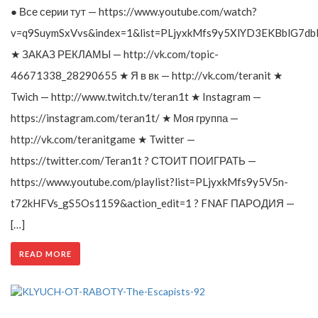
● Все серии тут — https://www.youtube.com/watch?
v=q9SuymSxVvs&index=1&list=PLjyxkMfs9y5XlYD3EKBblG7db
★ ЗАКАЗ РЕКЛАМЫ — http://vk.com/topic-
46671338_28290655 ★ Я в вк — http://vk.com/teranit ★
Twich — http://www.twitch.tv/teran1t ★ Instagram —
https://instagram.com/teran1t/ ★ Моя группа —
http://vk.com/teranitgame ★ Twitter —
https://twitter.com/Teran1t ? СТОИТ ПОИГРАТЬ —
https://www.youtube.com/playlist?list=PLjyxkMfs9y5V5n-
t72kHFVs_gS5Os1159&action_edit=1 ? FNAF ПАРОДИЯ —
[…]
READ MORE