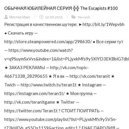
ОБЫЧНАЯ ЮБИЛЕЙНАЯ СЕРИЯ ╬╬ The Escapists #100
Мистер Макс
/
12.09.2015
/
Terranit
Регистрация в качественном шутере: ►http://bit.ly/1Wepvbh
● Скачать игру —
http://store.steampowered.com/app/298630/ ● Все серии тут
— https://www.youtube.com/watch?
v=q9SuymSxVvs&index=1&list=PLjyxkMfs9y5XlYD3EKBblG7db
★ ЗАКАЗ РЕКЛАМЫ — http://vk.com/topic-
46671338_28290655 ★ Я в вк — http://vk.com/teranit ★
Twich — http://www.twitch.tv/teran1t ★ Instagram —
https://instagram.com/teran1t/ ★ Моя группа —
http://vk.com/teranitgame ★ Twitter —
https://twitter.com/Teran1t ? СТОИТ ПОИГРАТЬ —
https://www.youtube.com/playlist?list=PLjyxkMfs9y5V5n-
t72kHFVs_gS5Os1159&action_edit=1 ? FNAF ПАРОДИЯ —