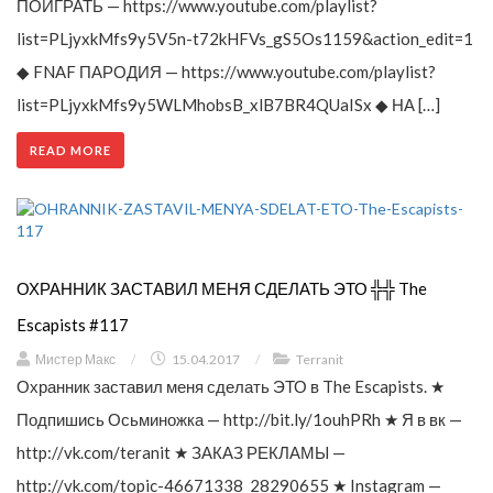
ПОИГРАТЬ — https://www.youtube.com/playlist?
list=PLjyxkMfs9y5V5n-t72kHFVs_gS5Os1159&action_edit=1
◆ FNAF ПАРОДИЯ — https://www.youtube.com/playlist?
list=PLjyxkMfs9y5WLMhobsB_xlB7BR4QUaISx ◆ НА […]
READ MORE
ОХРАННИК ЗАСТАВИЛ МЕНЯ СДЕЛАТЬ ЭТО ╬╬ The
Escapists #117
Мистер Макс
/
15.04.2017
/
Terranit
Охранник заставил меня сделать ЭТО в The Escapists. ★
Подпишись Осьминожка — http://bit.ly/1ouhPRh ★ Я в вк —
http://vk.com/teranit ★ ЗАКАЗ РЕКЛАМЫ —
http://vk.com/topic-46671338_28290655 ★ Instagram —