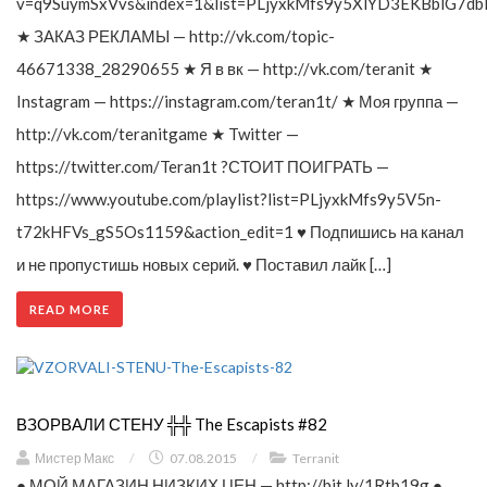
v=q9SuymSxVvs&index=1&list=PLjyxkMfs9y5XlYD3EKBblG7db
★ ЗАКАЗ РЕКЛАМЫ — http://vk.com/topic-
46671338_28290655 ★ Я в вк — http://vk.com/teranit ★
Instagram — https://instagram.com/teran1t/ ★ Моя группа —
http://vk.com/teranitgame ★ Twitter —
https://twitter.com/Teran1t ?СТОИТ ПОИГРАТЬ —
https://www.youtube.com/playlist?list=PLjyxkMfs9y5V5n-
t72kHFVs_gS5Os1159&action_edit=1 ♥ Подпишись на канал
и не пропустишь новых серий. ♥ Поставил лайк […]
READ MORE
ВЗОРВАЛИ СТЕНУ ╬╬ The Escapists #82
Мистер Макс
/
07.08.2015
/
Terranit
● МОЙ МАГАЗИН НИЗКИХ ЦЕН — http://bit.ly/1Rtb19g ●