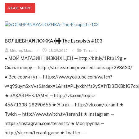
READ MORE
ВОЛШЕБНАЯ ЛОЖКА ╬╬ The Escapists #103
Мистер Макс
/
18.09.2015
/
Terranit
● МОЙ МАГАЗИН НИЗКИХ ЦЕН — http://bit.ly/1Rtb19g ●
Скачать игру — http://store.steampowered.com/app/298630/
● Все серии тут — https://www.youtube.com/watch?
v=q9SuymSxVvs&index=1&list=PLjyxkMfs9y5XlYD3EKBblG7db
★ ЗАКАЗ РЕКЛАМЫ — http://vk.com/topic-
46671338_28290655 ★ Я в вк — http://vk.com/teranit ★
Twich — http://www.twitch.tv/teran1t ★ Instagram —
https://instagram.com/teran1t/ ★ Моя группа —
http://vk.com/teranitgame ★ Twitter —