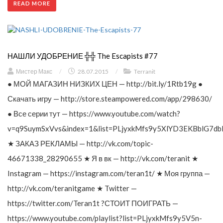
READ MORE
НАШЛИ УДОБРЕНИЕ ╬╬ The Escapists #77
Мистер Макс
/
28.07.2015
/
Terranit
● МОЙ МАГАЗИН НИЗКИХ ЦЕН — http://bit.ly/1Rtb19g ●
Скачать игру — http://store.steampowered.com/app/298630/
● Все серии тут — https://www.youtube.com/watch?
v=q9SuymSxVvs&index=1&list=PLjyxkMfs9y5XlYD3EKBblG7db
★ ЗАКАЗ РЕКЛАМЫ — http://vk.com/topic-
46671338_28290655 ★ Я в вк — http://vk.com/teranit ★
Instagram — https://instagram.com/teran1t/ ★ Моя группа —
http://vk.com/teranitgame ★ Twitter —
https://twitter.com/Teran1t ?СТОИТ ПОИГРАТЬ —
https://www.youtube.com/playlist?list=PLjyxkMfs9y5V5n-