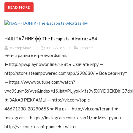
READ MORE
НАШ ТАЙНИК ╬╬ The Escapists: Alcatraz #84
Мистер Макс
/
11.08.2015
/
Terranit
Регистрация в игре Swordsman:
►http://pw.playnowonline.ru/8t ● Скачать игру —
http://store.steampowered.com/app/298630/ ● Все серии тут
— https://www.youtube.com/watch?
v=q9SuymSxVvs&index=1&list=PLjyxkMfs9y5XlYD3EKBblG7db
★ ЗАКАЗ РЕКЛАМЫ — http://vk.com/topic-
46671338_28290655 ★ Я в вк — http://vk.com/teranit ★
Instagram — https://instagram.com/teran1t/ ★ Моя группа —
http://vk.com/teranitgame ★ Twitter —