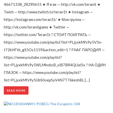
46671338_28290655 ★ Я в вк — http://vk.com/teranit ★
Twich — http://www.twitch.tv/teran1t ★ Instagram —
https://instagram.com/teran1t/ ★ Моя группа —
http://vk.com/teranitgame ★ Twitter —
https://twitter.com/Teran1t ? СТОИТ ПОИГРАТЬ —
https://www.youtube.com/playlist?list=PLjyxkMfs9y5V5n-
t72kHFVs_gS5Os1159&action_edit=1 ? FNAF ПАРОДИЯ —
https://www.youtube.com/playlist?
list=PLjyxkMfs9y5WLMhobsB_xlB7BR4QUaISx ? НА ОДИН
ГЛАЗОК — https://www.youtube.com/playlist?
list=PLjyxkMfs9y5UbS0oepSyV4N7T76keshBL […]
READ MORE