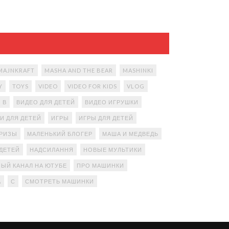
MAJNKRAFT
MASHA AND THE BEAR
MASHINKI
Y
TOYS
VIDEO
VIDEO FOR KIDS
VLOG
В
ВИДЕО ДЛЯ ДЕТЕЙ
ВИДЕО ИГРУШКИ
И ДЛЯ ДЕТЕЙ
ИГРЫ
ИГРЫ ДЛЯ ДЕТЕЙ
ПРИЗЫ
МАЛЕНЬКИЙ БЛОГЕР
МАША И МЕДВЕДЬ
ДЕТЕЙ
НАДСИЛАННЯ
НОВЫЕ МУЛЬТИКИ
ЫЙ КАНАЛ НА ЮТУБЕ
ПРО МАШИНКИ
А
С
СМОТРЕТЬ МАШИНКИ