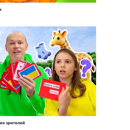
ж
их зрителей