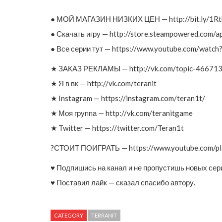
● МОЙ МАГАЗИН НИЗКИХ ЦЕН — http://bit.ly/1R
● Скачать игру — http://store.steampowered.com/
● Все серии тут — https://www.youtube.com/wa
★ ЗАКАЗ РЕКЛАМЫ — http://vk.com/topic-4667
★ Я в вк — http://vk.com/teranit
★ Instagram — https://instagram.com/teran1t/
★ Моя группа — http://vk.com/teranitgame
★ Twitter — https://twitter.com/Teran1t
?СТОИТ ПОИГРАТЬ — https://www.youtube.com/pl
♥ Подпишись на канал и не пропустишь новых сер
♥ Поставил лайк — сказал спасибо автору.
CATEGORY
TERRANIT