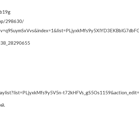
tb19g
app/298630/
tch?v=q9SuymSxVvs&index=1&list=PLjyxkMfs9y5XlYD3EKBblG7dbF
1338_28290655
aylist?list=PLjyxkMfs9y5V5n-t72kHFVs_gS5Os1159&action_edit
ий.