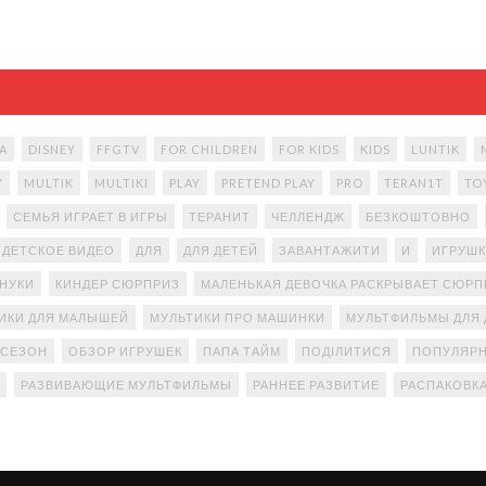
A
DISNEY
FFGTV
FOR CHILDREN
FOR KIDS
KIDS
LUNTIK
Y
MULTIK
MULTIKI
PLAY
PRETEND PLAY
PRO
TERAN1T
TO
СЕМЬЯ ИГРАЕТ В ИГРЫ
ТЕРАНИТ
ЧЕЛЛЕНДЖ
БЕЗКОШТОВНО
ДЕТСКОЕ ВИДЕО
ДЛЯ
ДЛЯ ДЕТЕЙ
ЗАВАНТАЖИТИ
И
ИГРУШК
АНУКИ
КИНДЕР СЮРПРИЗ
МАЛЕНЬКАЯ ДЕВОЧКА РАСКРЫВАЕТ СЮР
ИКИ ДЛЯ МАЛЫШЕЙ
МУЛЬТИКИ ПРО МАШИНКИ
МУЛЬТФИЛЬМЫ ДЛЯ 
 СЕЗОН
ОБЗОР ИГРУШЕК
ПАПА ТАЙМ
ПОДІЛИТИСЯ
ПОПУЛЯРН
РАЗВИВАЮЩИЕ МУЛЬТФИЛЬМЫ
РАННЕЕ РАЗВИТИЕ
РАСПАКОВК