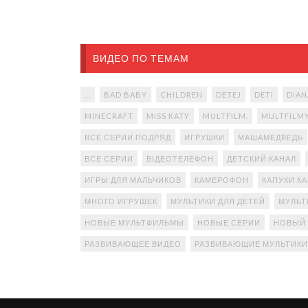
ВИДЕО ПО ТЕМАМ
...
BAD BABY
CHILDREN
DETEJ
DETI
DIAN
MINECRAFT
MISS KATY
MULTFILM.
MULTFILM
ВСЕ СЕРИИ ПОДРЯД
ИГРУШКИ
МАШАМЕДВЕДЬ
ВСЕ СЕРИИ
ВІДЕОТЕЛЕФОН
ДЕТСКИЙ КАНАЛ
ИГРЫ ДЛЯ МАЛЬЧИКОВ
КАМЕРОФОН
КАПУКИ К
МНОГО ИГРУШЕК
МУЛЬТИКИ ДЛЯ ДЕТЕЙ
МУЛЬТ
НОВЫЕ МУЛЬТФИЛЬМЫ
НОВЫЕ СЕРИИ
НОВЫЙ
РАЗВИВАЮЩЕЕ ВИДЕО
РАЗВИВАЮЩИЕ МУЛЬТИКИ