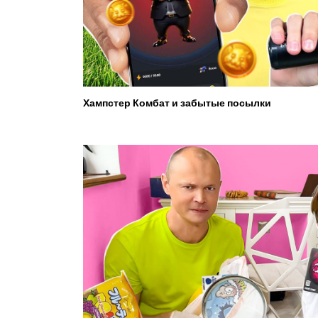
Хампстер Комбат и забытые посылки