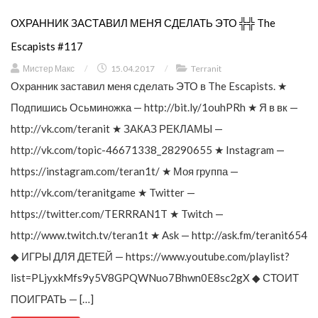
ОХРАННИК ЗАСТАВИЛ МЕНЯ СДЕЛАТЬ ЭТО ╬╬ The
Escapists #117
Мистер Макс
/
15.04.2017
/
Terranit
Охранник заставил меня сделать ЭТО в The Escapists. ★
Подпишись Осьминожка — http://bit.ly/1ouhPRh ★ Я в вк —
http://vk.com/teranit ★ ЗАКАЗ РЕКЛАМЫ —
http://vk.com/topic-46671338_28290655 ★ Instagram —
https://instagram.com/teran1t/ ★ Моя группа —
http://vk.com/teranitgame ★ Twitter —
https://twitter.com/TERRRAN1T ★ Twitch —
http://www.twitch.tv/teran1t ★ Ask — http://ask.fm/teranit654
◆ ИГРЫ ДЛЯ ДЕТЕЙ — https://www.youtube.com/playlist?
list=PLjyxkMfs9y5V8GPQWNuo7Bhwn0E8sc2gX ◆ СТОИТ
ПОИГРАТЬ — […]