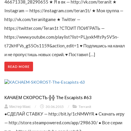
46671338_28290655 ★ Я в вк — http://vk.com/teranit ★
Instagram — https://instagram.com/teran1t/ ★ Моя группа —
http://vk.com/teranitgame ★ Twitter —
https://twitter.com/Teran1t ?СТОИТ ПОИГРАТЬ —
https://www.youtube.com/playlist?list=PLjyxkMfs9y5V5n-
t72kHFVs_gS5Os1159&action_edit=1 ♥ Подпишись на канал
и не пропустишь новых серий. ♥ Поставил […]
READ MORE
КАЧАЕМ СКОРОСТЬ ╬╬ The Escapists #63
Мистер Макс
/
30.06.2015
/
Terranit
●СДЕЛАЙ СТАВКУ — http://bit.ly/1cNMWYR ● Скачать игру
— http://store.steampowered.com/app/298630/ ● Все серии