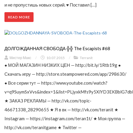
и не пропустишь новых серий. ♥ Поставил […]
READ MORE
ДОЛГОЖДАННАЯ СВОБОДА ╬╬ The Escapists #68
Мистер Макс
/
10.07.2015
/
Terranit
● МОЙ МАГАЗИН НИЗКИХ ЦЕН — http://bit.ly/1Rtb19g ●
Скачать игру — http://store.steampowered.com/app/298630/
● Все серии тут — https://www.youtube.com/watch?
v=q9SuymSxVvs&index=1&list=PLjyxkMfs9y5XlYD3EKBblG7db
★ ЗАКАЗ РЕКЛАМЫ — http://vk.com/topic-
46671338_28290655 ★ Я в вк — http://vk.com/teranit ★
Instagram — https://instagram.com/teran1t/ ★ Моя группа —
http://vk.com/teranitgame ★ Twitter —