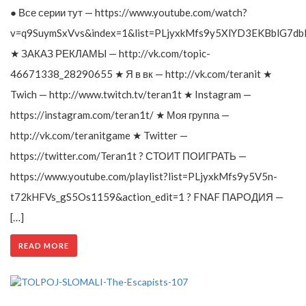
● Все серии тут — https://www.youtube.com/watch?
v=q9SuymSxVvs&index=1&list=PLjyxkMfs9y5XlYD3EKBblG7db
★ ЗАКАЗ РЕКЛАМЫ — http://vk.com/topic-
46671338_28290655 ★ Я в вк — http://vk.com/teranit ★
Twich — http://www.twitch.tv/teran1t ★ Instagram —
https://instagram.com/teran1t/ ★ Моя группа —
http://vk.com/teranitgame ★ Twitter —
https://twitter.com/Teran1t ? СТОИТ ПОИГРАТЬ —
https://www.youtube.com/playlist?list=PLjyxkMfs9y5V5n-
t72kHFVs_gS5Os1159&action_edit=1 ? FNAF ПАРОДИЯ —
[…]
READ MORE