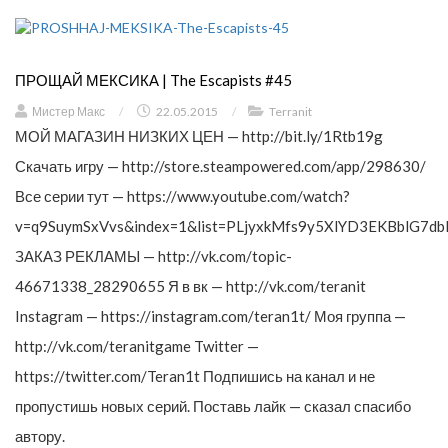
ПРОЩАЙ МЕКСИКА | The Escapists #45
Мистер Макс
/
22.05.2015
/
Terranit
МОЙ МАГАЗИН НИЗКИХ ЦЕН — http://bit.ly/1Rtb19g
Скачать игру — http://store.steampowered.com/app/298630/
Все серии тут — https://www.youtube.com/watch?
v=q9SuymSxVvs&index=1&list=PLjyxkMfs9y5XlYD3EKBblG7db
ЗАКАЗ РЕКЛАМЫ — http://vk.com/topic-
46671338_28290655 Я в вк — http://vk.com/teranit
Instagram — https://instagram.com/teran1t/ Моя группа —
http://vk.com/teranitgame Twitter —
https://twitter.com/Teran1t Подпишись на канал и не
пропустишь новых серий. Поставь лайк — сказал спасибо
автору.