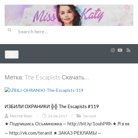
Метка:
The Escapists Скачать…
ИЗБИЛИ ОХРАНИКИ ╬╬ The Escapists #119
Мистер Макс
/
26.04.2017
/
Terranit
★ Подпишись Осьминожка — http://bit.ly/1ouhPRh ★ Я в вк
— http://vk.com/teranit ★ ЗАКАЗ РЕКЛАМЫ —