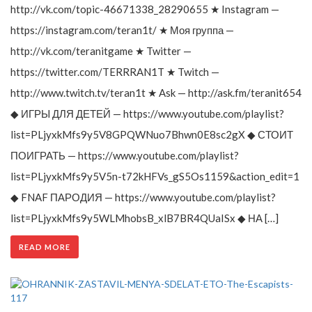
http://vk.com/topic-46671338_28290655 ★ Instagram —
https://instagram.com/teran1t/ ★ Моя группа —
http://vk.com/teranitgame ★ Twitter —
https://twitter.com/TERRRAN1T ★ Twitch —
http://www.twitch.tv/teran1t ★ Ask — http://ask.fm/teranit654
◆ ИГРЫ ДЛЯ ДЕТЕЙ — https://www.youtube.com/playlist?
list=PLjyxkMfs9y5V8GPQWNuo7Bhwn0E8sc2gX ◆ СТОИТ
ПОИГРАТЬ — https://www.youtube.com/playlist?
list=PLjyxkMfs9y5V5n-t72kHFVs_gS5Os1159&action_edit=1
◆ FNAF ПАРОДИЯ — https://www.youtube.com/playlist?
list=PLjyxkMfs9y5WLMhobsB_xlB7BR4QUaISx ◆ НА […]
READ MORE