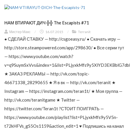
НАМ ВТИРАЮТ ДИЧ ╬╬ The Escapists #71
Мистер Макс
/
16.07.2015
/
Terranit
● СДЕЛАЙ СТАВКУ — http://csgoeasy.ru/ ● Скачать игру —
http://store.steampowered.com/app/298630/ ● Все серии тут
— https://www.youtube.com/watch?
v=q9SuymSxVvs&index=1&list=PLjyxkMfs9y5XlYD3EKBblG7db
★ ЗАКАЗ РЕКЛАМЫ — http://vk.com/topic-
46671338_28290655 ★ Я в вк — http://vk.com/teranit ★
Instagram — https://instagram.com/teran1t/ ★ Моя группа —
http://vk.com/teranitgame ★ Twitter —
https://twitter.com/Teran1t ?СТОИТ ПОИГРАТЬ —
https://www.youtube.com/playlist?list=PLjyxkMfs9y5V5n-
t72kHFVs_gS5Os1159&action_edit=1 ♥ Подпишись на канал