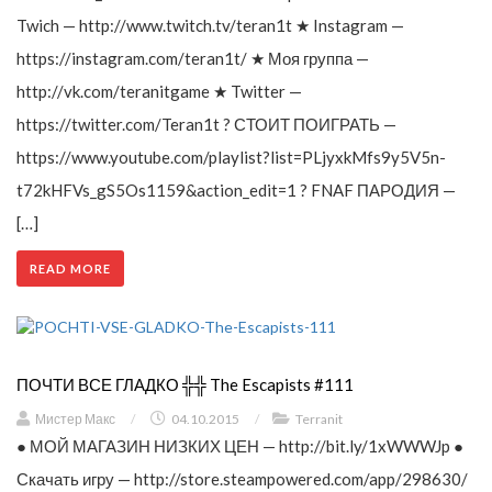
Twich — http://www.twitch.tv/teran1t ★ Instagram —
https://instagram.com/teran1t/ ★ Моя группа —
http://vk.com/teranitgame ★ Twitter —
https://twitter.com/Teran1t ? СТОИТ ПОИГРАТЬ —
https://www.youtube.com/playlist?list=PLjyxkMfs9y5V5n-
t72kHFVs_gS5Os1159&action_edit=1 ? FNAF ПАРОДИЯ —
[…]
READ MORE
ПОЧТИ ВСЕ ГЛАДКО ╬╬ The Escapists #111
Мистер Макс
/
04.10.2015
/
Terranit
● МОЙ МАГАЗИН НИЗКИХ ЦЕН — http://bit.ly/1xWWWJp ●
Скачать игру — http://store.steampowered.com/app/298630/