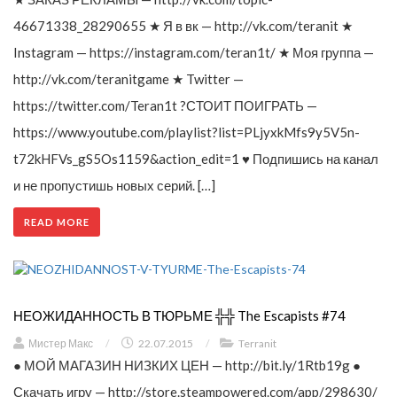
46671338_28290655 ★ Я в вк — http://vk.com/teranit ★
Instagram — https://instagram.com/teran1t/ ★ Моя группа —
http://vk.com/teranitgame ★ Twitter —
https://twitter.com/Teran1t ?СТОИТ ПОИГРАТЬ —
https://www.youtube.com/playlist?list=PLjyxkMfs9y5V5n-
t72kHFVs_gS5Os1159&action_edit=1 ♥ Подпишись на канал
и не пропустишь новых серий. […]
READ MORE
НЕОЖИДАННОСТЬ В ТЮРЬМЕ ╬╬ The Escapists #74
Мистер Макс
/
22.07.2015
/
Terranit
● МОЙ МАГАЗИН НИЗКИХ ЦЕН — http://bit.ly/1Rtb19g ●
Скачать игру — http://store.steampowered.com/app/298630/