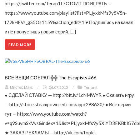
https://twitter.com/Teran1t ?СТОИТ ПОИГРАТЬ —
https://www.youtube.com/playlist?list=PLjyxkMfs9y5V5n-
t72kHFVs_gS5Os1159&action_edit=1 ♥ Подпишись на канал
и не пропустишь новых серий. […]
READ MORE
ВСЕ ВЕЩИ СОБРАЛ ╬╬ The Escapists #66
Мистер Макс
/
06.07.2015
/
Terranit
● СДЕЛАЙ СТАВКУ — http://bit.ly/1cNMWYR ● Скачать игру
— http://store.steampowered.com/app/298630/ ● Все серии
тут — https://www.youtube.com/watch?
v=q9SuymSxVvs&index=1&list=PLjyxkMfs9y5XlYD3EKBblG7db
★ ЗАКАЗ РЕКЛАМЫ — http://vk.com/topic-