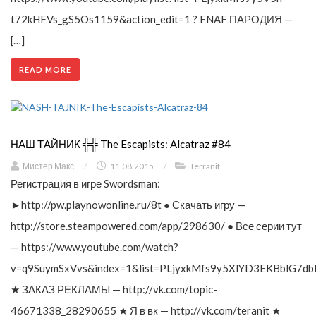
t72kHFVs_gS5Os1159&action_edit=1 ? FNAF ПАРОДИЯ —
[…]
READ MORE
НАШ ТАЙНИК ╬╬ The Escapists: Alcatraz #84
Мистер Макс
/
11.08.2015
/
Terranit
Регистрация в игре Swordsman:
►http://pw.playnowonline.ru/8t ● Скачать игру —
http://store.steampowered.com/app/298630/ ● Все серии тут
— https://www.youtube.com/watch?
v=q9SuymSxVvs&index=1&list=PLjyxkMfs9y5XlYD3EKBblG7db
★ ЗАКАЗ РЕКЛАМЫ — http://vk.com/topic-
46671338_28290655 ★ Я в вк — http://vk.com/teranit ★