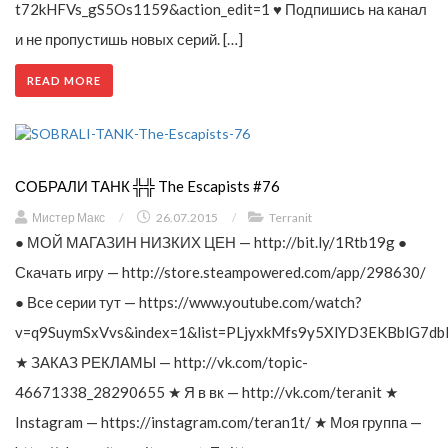
t72kHFVs_gS5Os1159&action_edit=1 ♥ Подпишись на канал
и не пропустишь новых серий. […]
READ MORE
СОБРАЛИ ТАНК ╬╬ The Escapists #76
Мистер Макс
/
26.07.2015
/
Terranit
● МОЙ МАГАЗИН НИЗКИХ ЦЕН — http://bit.ly/1Rtb19g ●
Скачать игру — http://store.steampowered.com/app/298630/
● Все серии тут — https://www.youtube.com/watch?
v=q9SuymSxVvs&index=1&list=PLjyxkMfs9y5XlYD3EKBblG7db
★ ЗАКАЗ РЕКЛАМЫ — http://vk.com/topic-
46671338_28290655 ★ Я в вк — http://vk.com/teranit ★
Instagram — https://instagram.com/teran1t/ ★ Моя группа —