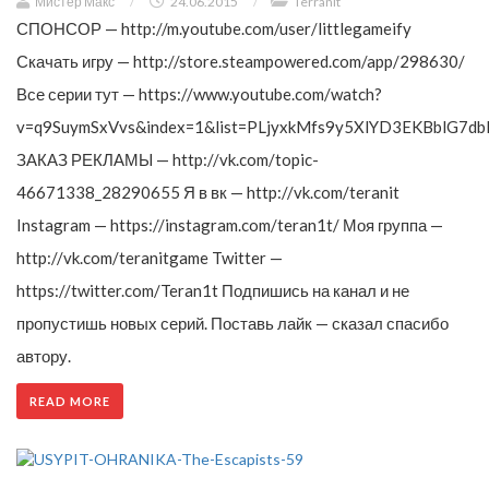
Мистер Макс
/
24.06.2015
/
Terranit
СПОНСОР — http://m.youtube.com/user/littlegameify
Скачать игру — http://store.steampowered.com/app/298630/
Все серии тут — https://www.youtube.com/watch?
v=q9SuymSxVvs&index=1&list=PLjyxkMfs9y5XlYD3EKBblG7db
ЗАКАЗ РЕКЛАМЫ — http://vk.com/topic-
46671338_28290655 Я в вк — http://vk.com/teranit
Instagram — https://instagram.com/teran1t/ Моя группа —
http://vk.com/teranitgame Twitter —
https://twitter.com/Teran1t Подпишись на канал и не
пропустишь новых серий. Поставь лайк — сказал спасибо
автору.
READ MORE