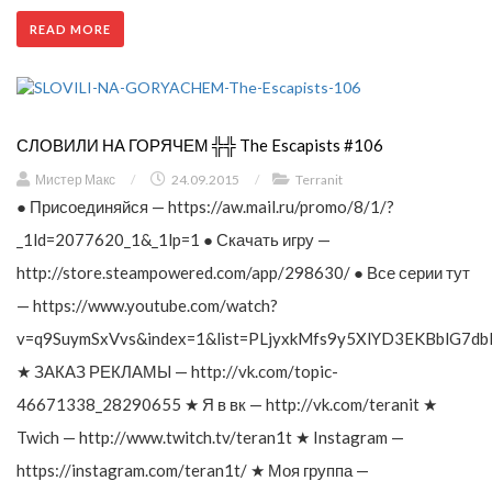
READ MORE
СЛОВИЛИ НА ГОРЯЧЕМ ╬╬ The Escapists #106
Мистер Макс
/
24.09.2015
/
Terranit
● Присоединяйся — https://aw.mail.ru/promo/8/1/?
_1ld=2077620_1&_1lp=1 ● Скачать игру —
http://store.steampowered.com/app/298630/ ● Все серии тут
— https://www.youtube.com/watch?
v=q9SuymSxVvs&index=1&list=PLjyxkMfs9y5XlYD3EKBblG7db
★ ЗАКАЗ РЕКЛАМЫ — http://vk.com/topic-
46671338_28290655 ★ Я в вк — http://vk.com/teranit ★
Twich — http://www.twitch.tv/teran1t ★ Instagram —
https://instagram.com/teran1t/ ★ Моя группа —