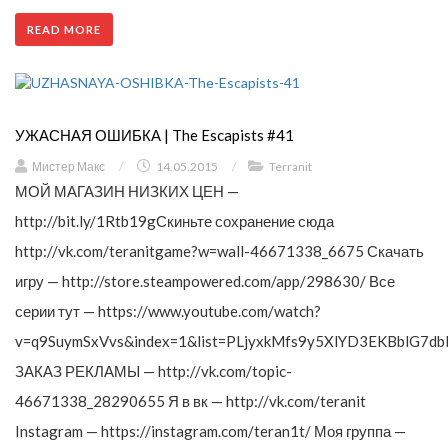
READ MORE
УЖАСНАЯ ОШИБКА | The Escapists #41
Мистер Макс
/
14.05.2015
/
Terranit
МОЙ МАГАЗИН НИЗКИХ ЦЕН —
http://bit.ly/1Rtb19gСкиньте сохранение сюда
http://vk.com/teranitgame?w=wall-46671338_6675 Скачать
игру — http://store.steampowered.com/app/298630/ Все
серии тут — https://www.youtube.com/watch?
v=q9SuymSxVvs&index=1&list=PLjyxkMfs9y5XlYD3EKBblG7db
ЗАКАЗ РЕКЛАМЫ — http://vk.com/topic-
46671338_28290655 Я в вк — http://vk.com/teranit
Instagram — https://instagram.com/teran1t/ Моя группа —