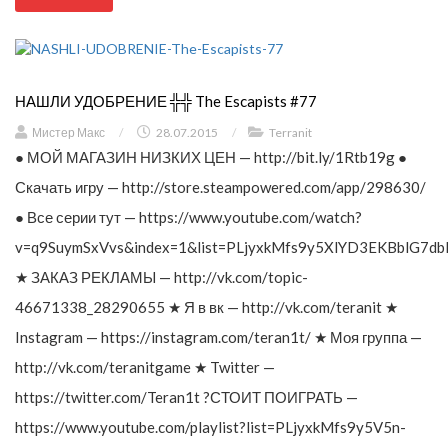
НАШЛИ УДОБРЕНИЕ ╬╬ The Escapists #77
Мистер Макс
/
28.07.2015
/
Terranit
● МОЙ МАГАЗИН НИЗКИХ ЦЕН — http://bit.ly/1Rtb19g ●
Скачать игру — http://store.steampowered.com/app/298630/
● Все серии тут — https://www.youtube.com/watch?
v=q9SuymSxVvs&index=1&list=PLjyxkMfs9y5XlYD3EKBblG7db
★ ЗАКАЗ РЕКЛАМЫ — http://vk.com/topic-
46671338_28290655 ★ Я в вк — http://vk.com/teranit ★
Instagram — https://instagram.com/teran1t/ ★ Моя группа —
http://vk.com/teranitgame ★ Twitter —
https://twitter.com/Teran1t ?СТОИТ ПОИГРАТЬ —
https://www.youtube.com/playlist?list=PLjyxkMfs9y5V5n-