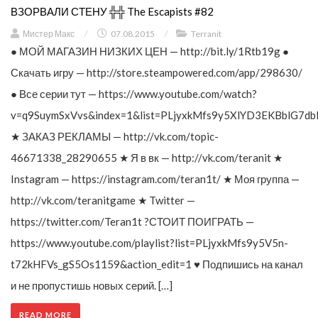
ВЗОРВАЛИ СТЕНУ ╬╬ The Escapists #82
Мистер Макс
/
07.08.2015
/
Terranit
● МОЙ МАГАЗИН НИЗКИХ ЦЕН — http://bit.ly/1Rtb19g ●
Скачать игру — http://store.steampowered.com/app/298630/
● Все серии тут — https://www.youtube.com/watch?
v=q9SuymSxVvs&index=1&list=PLjyxkMfs9y5XlYD3EKBblG7db
★ ЗАКАЗ РЕКЛАМЫ — http://vk.com/topic-
46671338_28290655 ★ Я в вк — http://vk.com/teranit ★
Instagram — https://instagram.com/teran1t/ ★ Моя группа —
http://vk.com/teranitgame ★ Twitter —
https://twitter.com/Teran1t ?СТОИТ ПОИГРАТЬ —
https://www.youtube.com/playlist?list=PLjyxkMfs9y5V5n-
t72kHFVs_gS5Os1159&action_edit=1 ♥ Подпишись на канал
и не пропустишь новых серий. […]
READ MORE