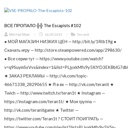
ВСЕ ПРОПАЛО ╬╬ The Escapists #102
Мистер Макс
/
16.09.2015
/
Terranit
● МОЙ МАГАЗИН НИЗКИХ ЦЕН — http://bit.ly/1Rtb19g ●
Скачать игру — http://store.steampowered.com/app/298630/
● Все серии тут — https://www.youtube.com/watch?
v=q9SuymSxVvs&index=1&list=PLjyxkMfs9y5XlYD3EKBblG7db
★ ЗАКАЗ РЕКЛАМЫ — http://vk.com/topic-
46671338_28290655 ★ Я в вк — http://vk.com/teranit ★
Twich — http://www.twitch.tv/teran1t ★ Instagram —
https://instagram.com/teran1t/ ★ Моя группа —
http://vk.com/teranitgame ★ Twitter —
https://twitter.com/Teran1t ? СТОИТ ПОИГРАТЬ —
https://www.youtube.com/playlist?list=PLjyxkMfs9y5V5n-