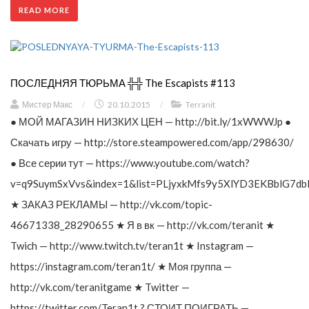
READ MORE
ПОСЛЕДНЯЯ ТЮРЬМА ╬╬ The Escapists #113
Мистер Макс
/
20.10.2015
/
Terranit
● МОЙ МАГАЗИН НИЗКИХ ЦЕН — http://bit.ly/1xWWWJp ●
Скачать игру — http://store.steampowered.com/app/298630/
● Все серии тут — https://www.youtube.com/watch?
v=q9SuymSxVvs&index=1&list=PLjyxkMfs9y5XlYD3EKBblG7db
★ ЗАКАЗ РЕКЛАМЫ — http://vk.com/topic-
46671338_28290655 ★ Я в вк — http://vk.com/teranit ★
Twich — http://www.twitch.tv/teran1t ★ Instagram —
https://instagram.com/teran1t/ ★ Моя группа —
http://vk.com/teranitgame ★ Twitter —
https://twitter.com/Teran1t ? СТОИТ ПОИГРАТЬ —