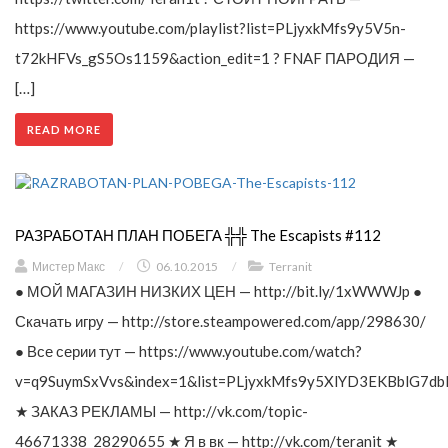
https://www.youtube.com/playlist?list=PLjyxkMfs9y5V5n-
t72kHFVs_gS5Os1159&action_edit=1 ? FNAF ПАРОДИЯ —
[…]
READ MORE
РАЗРАБОТАН ПЛАН ПОБЕГА ╬╬ The Escapists #112
Мистер Макс
/
06.10.2015
/
Terranit
● МОЙ МАГАЗИН НИЗКИХ ЦЕН — http://bit.ly/1xWWWJp ●
Скачать игру — http://store.steampowered.com/app/298630/
● Все серии тут — https://www.youtube.com/watch?
v=q9SuymSxVvs&index=1&list=PLjyxkMfs9y5XlYD3EKBblG7db
★ ЗАКАЗ РЕКЛАМЫ — http://vk.com/topic-
46671338_28290655 ★ Я в вк — http://vk.com/teranit ★