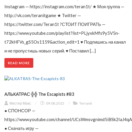
Instagram — https://instagram.com/teran1t/ ★ Моя группа —
http://vk.com/teranitgame ★ Twitter —
https://twitter.com/Teran1t ?СТОИТ ПОИГРАТЬ —
https://www.youtube.com/playlist?list=PLjyxkMfs9y5V5n-
t72kHFVs_gS5Os1159&action_edit=1 ♥ Подпишись на канал
и не пропустишь новых серий. ♥ Поставил […]
READ MORE
АЛЬКАТРАС ╬╬ The Escapists #83
Мистер Макс
/
09.08.2015
/
Terranit
● СПОНСОР —
https://www.youtube.com/channel/UCsWmsvgnimd5iBSk2IaJ4qA
● Скачать игру —