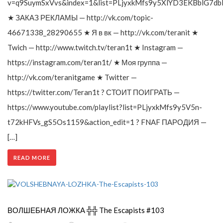
v=q9SuymSxVvs&index=1&list=PLjyxkMfs9y5XlYD3EKBblG7db
★ ЗАКАЗ РЕКЛАМЫ — http://vk.com/topic-
46671338_28290655 ★ Я в вк — http://vk.com/teranit ★
Twich — http://www.twitch.tv/teran1t ★ Instagram —
https://instagram.com/teran1t/ ★ Моя группа —
http://vk.com/teranitgame ★ Twitter —
https://twitter.com/Teran1t ? СТОИТ ПОИГРАТЬ —
https://www.youtube.com/playlist?list=PLjyxkMfs9y5V5n-
t72kHFVs_gS5Os1159&action_edit=1 ? FNAF ПАРОДИЯ —
[…]
READ MORE
ВОЛШЕБНАЯ ЛОЖКА ╬╬ The Escapists #103