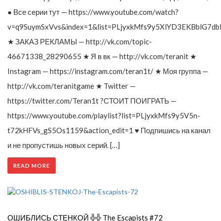
● Все серии тут — https://www.youtube.com/watch?
v=q9SuymSxVvs&index=1&list=PLjyxkMfs9y5XlYD3EKBblG7db
★ ЗАКАЗ РЕКЛАМЫ — http://vk.com/topic-
46671338_28290655 ★ Я в вк — http://vk.com/teranit ★
Instagram — https://instagram.com/teran1t/ ★ Моя группа —
http://vk.com/teranitgame ★ Twitter —
https://twitter.com/Teran1t ?СТОИТ ПОИГРАТЬ —
https://www.youtube.com/playlist?list=PLjyxkMfs9y5V5n-
t72kHFVs_gS5Os1159&action_edit=1 ♥ Подпишись на канал
и не пропустишь новых серий. […]
READ MORE
ОШИБЛИСЬ СТЕНКОЙ ╬╬ The Escapists #72