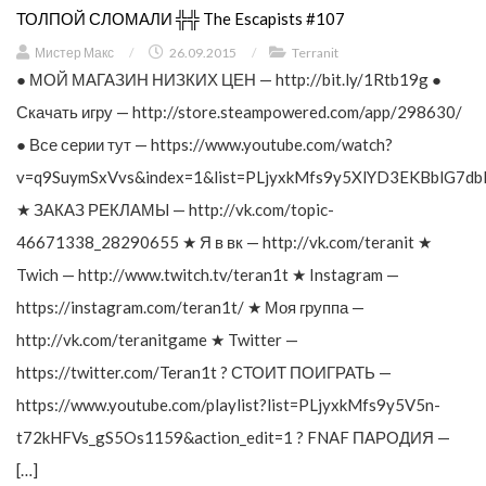
ТОЛПОЙ СЛОМАЛИ ╬╬ The Escapists #107
Мистер Макс
/
26.09.2015
/
Terranit
● МОЙ МАГАЗИН НИЗКИХ ЦЕН — http://bit.ly/1Rtb19g ●
Скачать игру — http://store.steampowered.com/app/298630/
● Все серии тут — https://www.youtube.com/watch?
v=q9SuymSxVvs&index=1&list=PLjyxkMfs9y5XlYD3EKBblG7db
★ ЗАКАЗ РЕКЛАМЫ — http://vk.com/topic-
46671338_28290655 ★ Я в вк — http://vk.com/teranit ★
Twich — http://www.twitch.tv/teran1t ★ Instagram —
https://instagram.com/teran1t/ ★ Моя группа —
http://vk.com/teranitgame ★ Twitter —
https://twitter.com/Teran1t ? СТОИТ ПОИГРАТЬ —
https://www.youtube.com/playlist?list=PLjyxkMfs9y5V5n-
t72kHFVs_gS5Os1159&action_edit=1 ? FNAF ПАРОДИЯ —
[…]