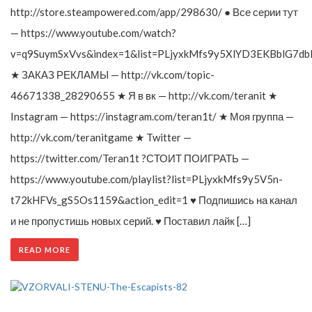
http://store.steampowered.com/app/298630/ ● Все серии тут
— https://www.youtube.com/watch?
v=q9SuymSxVvs&index=1&list=PLjyxkMfs9y5XlYD3EKBblG7db
★ ЗАКАЗ РЕКЛАМЫ — http://vk.com/topic-
46671338_28290655 ★ Я в вк — http://vk.com/teranit ★
Instagram — https://instagram.com/teran1t/ ★ Моя группа —
http://vk.com/teranitgame ★ Twitter —
https://twitter.com/Teran1t ?СТОИТ ПОИГРАТЬ —
https://www.youtube.com/playlist?list=PLjyxkMfs9y5V5n-
t72kHFVs_gS5Os1159&action_edit=1 ♥ Подпишись на канал
и не пропустишь новых серий. ♥ Поставил лайк […]
READ MORE