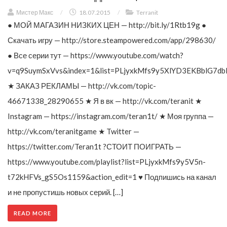
Мистер Макс
/
18.07.2015
/
Terranit
● МОЙ МАГАЗИН НИЗКИХ ЦЕН — http://bit.ly/1Rtb19g ●
Скачать игру — http://store.steampowered.com/app/298630/
● Все серии тут — https://www.youtube.com/watch?
v=q9SuymSxVvs&index=1&list=PLjyxkMfs9y5XlYD3EKBblG7db
★ ЗАКАЗ РЕКЛАМЫ — http://vk.com/topic-
46671338_28290655 ★ Я в вк — http://vk.com/teranit ★
Instagram — https://instagram.com/teran1t/ ★ Моя группа —
http://vk.com/teranitgame ★ Twitter —
https://twitter.com/Teran1t ?СТОИТ ПОИГРАТЬ —
https://www.youtube.com/playlist?list=PLjyxkMfs9y5V5n-
t72kHFVs_gS5Os1159&action_edit=1 ♥ Подпишись на канал
и не пропустишь новых серий. […]
READ MORE