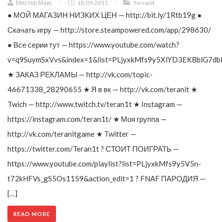
Мистер Макс
/
18.09.2015
/
Terranit
● МОЙ МАГАЗИН НИЗКИХ ЦЕН — http://bit.ly/1Rtb19g ●
Скачать игру — http://store.steampowered.com/app/298630/
● Все серии тут — https://www.youtube.com/watch?
v=q9SuymSxVvs&index=1&list=PLjyxkMfs9y5XlYD3EKBblG7db
★ ЗАКАЗ РЕКЛАМЫ — http://vk.com/topic-
46671338_28290655 ★ Я в вк — http://vk.com/teranit ★
Twich — http://www.twitch.tv/teran1t ★ Instagram —
https://instagram.com/teran1t/ ★ Моя группа —
http://vk.com/teranitgame ★ Twitter —
https://twitter.com/Teran1t ? СТОИТ ПОИГРАТЬ —
https://www.youtube.com/playlist?list=PLjyxkMfs9y5V5n-
t72kHFVs_gS5Os1159&action_edit=1 ? FNAF ПАРОДИЯ —
[…]
READ MORE