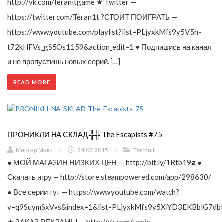
http://vk.com/teranitgame ★ Twitter —
https://twitter.com/Teran1t ?СТОИТ ПОИГРАТЬ —
https://www.youtube.com/playlist?list=PLjyxkMfs9y5V5n-
t72kHFVs_gS5Os1159&action_edit=1 ♥ Подпишись на канал
и не пропустишь новых серий. […]
READ MORE
ПРОНИКЛИ НА СКЛАД ╬╬ The Escapists #75
Мистер Макс
/
24.07.2015
/
Terranit
● МОЙ МАГАЗИН НИЗКИХ ЦЕН — http://bit.ly/1Rtb19g ●
Скачать игру — http://store.steampowered.com/app/298630/
● Все серии тут — https://www.youtube.com/watch?
v=q9SuymSxVvs&index=1&list=PLjyxkMfs9y5XlYD3EKBblG7db
★ ЗАКАЗ РЕКЛАМЫ — http://vk.com/topic-