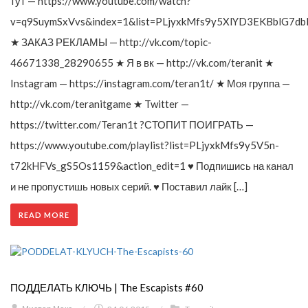
тут — https://www.youtube.com/watch?
v=q9SuymSxVvs&index=1&list=PLjyxkMfs9y5XlYD3EKBblG7db
★ ЗАКАЗ РЕКЛАМЫ — http://vk.com/topic-
46671338_28290655 ★ Я в вк — http://vk.com/teranit ★
Instagram — https://instagram.com/teran1t/ ★ Моя группа —
http://vk.com/teranitgame ★ Twitter —
https://twitter.com/Teran1t ?СТОПИТ ПОИГРАТЬ —
https://www.youtube.com/playlist?list=PLjyxkMfs9y5V5n-
t72kHFVs_gS5Os1159&action_edit=1 ♥ Подпишись на канал
и не пропустишь новых серий. ♥ Поставил лайк […]
READ MORE
ПОДДЕЛАТЬ КЛЮЧЬ | The Escapists #60