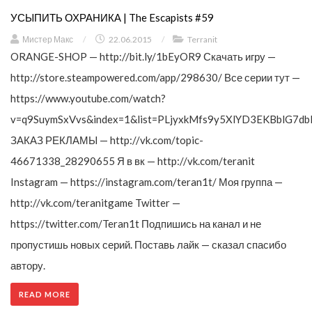
УСЫПИТЬ ОХРАНИКА | The Escapists #59
Мистер Макс
/
22.06.2015
/
Terranit
ORANGE-SHOP — http://bit.ly/1bEyOR9 Скачать игру —
http://store.steampowered.com/app/298630/ Все серии тут —
https://www.youtube.com/watch?
v=q9SuymSxVvs&index=1&list=PLjyxkMfs9y5XlYD3EKBblG7db
ЗАКАЗ РЕКЛАМЫ — http://vk.com/topic-
46671338_28290655 Я в вк — http://vk.com/teranit
Instagram — https://instagram.com/teran1t/ Моя группа —
http://vk.com/teranitgame Twitter —
https://twitter.com/Teran1t Подпишись на канал и не
пропустишь новых серий. Поставь лайк — сказал спасибо
автору.
READ MORE