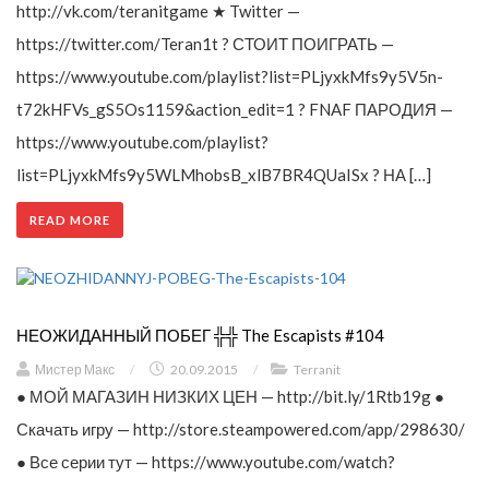
http://vk.com/teranitgame ★ Twitter —
https://twitter.com/Teran1t ? СТОИТ ПОИГРАТЬ —
https://www.youtube.com/playlist?list=PLjyxkMfs9y5V5n-
t72kHFVs_gS5Os1159&action_edit=1 ? FNAF ПАРОДИЯ —
https://www.youtube.com/playlist?
list=PLjyxkMfs9y5WLMhobsB_xlB7BR4QUaISx ? НА […]
READ MORE
НЕОЖИДАННЫЙ ПОБЕГ ╬╬ The Escapists #104
Мистер Макс
/
20.09.2015
/
Terranit
● МОЙ МАГАЗИН НИЗКИХ ЦЕН — http://bit.ly/1Rtb19g ●
Скачать игру — http://store.steampowered.com/app/298630/
● Все серии тут — https://www.youtube.com/watch?