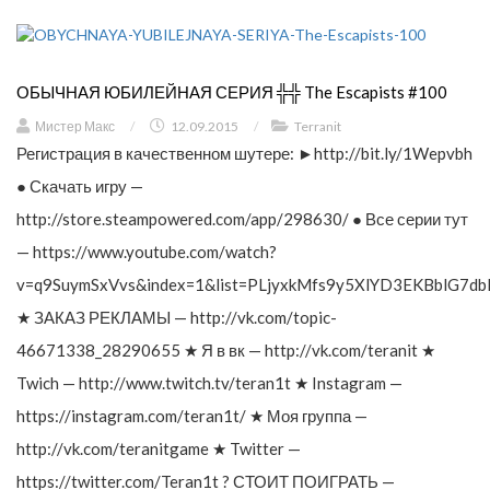
ОБЫЧНАЯ ЮБИЛЕЙНАЯ СЕРИЯ ╬╬ The Escapists #100
Мистер Макс
/
12.09.2015
/
Terranit
Регистрация в качественном шутере: ►http://bit.ly/1Wepvbh
● Скачать игру —
http://store.steampowered.com/app/298630/ ● Все серии тут
— https://www.youtube.com/watch?
v=q9SuymSxVvs&index=1&list=PLjyxkMfs9y5XlYD3EKBblG7db
★ ЗАКАЗ РЕКЛАМЫ — http://vk.com/topic-
46671338_28290655 ★ Я в вк — http://vk.com/teranit ★
Twich — http://www.twitch.tv/teran1t ★ Instagram —
https://instagram.com/teran1t/ ★ Моя группа —
http://vk.com/teranitgame ★ Twitter —
https://twitter.com/Teran1t ? СТОИТ ПОИГРАТЬ —