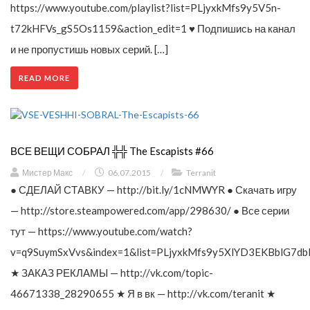
https://www.youtube.com/playlist?list=PLjyxkMfs9y5V5n-
t72kHFVs_gS5Os1159&action_edit=1 ♥ Подпишись на канал
и не пропустишь новых серий. […]
READ MORE
ВСЕ ВЕЩИ СОБРАЛ ╬╬ The Escapists #66
Мистер Макс
/
06.07.2015
/
Terranit
● СДЕЛАЙ СТАВКУ — http://bit.ly/1cNMWYR ● Скачать игру
— http://store.steampowered.com/app/298630/ ● Все серии
тут — https://www.youtube.com/watch?
v=q9SuymSxVvs&index=1&list=PLjyxkMfs9y5XlYD3EKBblG7db
★ ЗАКАЗ РЕКЛАМЫ — http://vk.com/topic-
46671338_28290655 ★ Я в вк — http://vk.com/teranit ★