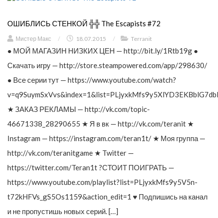
ОШИБЛИСЬ СТЕНКОЙ ╬╬ The Escapists #72
Мистер Макс
/
18.07.2015
/
Terranit
● МОЙ МАГАЗИН НИЗКИХ ЦЕН — http://bit.ly/1Rtb19g ●
Скачать игру — http://store.steampowered.com/app/298630/
● Все серии тут — https://www.youtube.com/watch?
v=q9SuymSxVvs&index=1&list=PLjyxkMfs9y5XlYD3EKBblG7db
★ ЗАКАЗ РЕКЛАМЫ — http://vk.com/topic-
46671338_28290655 ★ Я в вк — http://vk.com/teranit ★
Instagram — https://instagram.com/teran1t/ ★ Моя группа —
http://vk.com/teranitgame ★ Twitter —
https://twitter.com/Teran1t ?СТОИТ ПОИГРАТЬ —
https://www.youtube.com/playlist?list=PLjyxkMfs9y5V5n-
t72kHFVs_gS5Os1159&action_edit=1 ♥ Подпишись на канал
и не пропустишь новых серий. […]