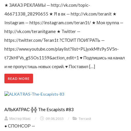
★ ЗАКАЗ РЕКЛАМЫ — http://vk.com/topic-
46671338_28290655 ★ Я в вк — http://vk.com/teranit ★
Instagram — https://instagram.com/teran1t/ ★ Моя группа —
http://vk.com/teranitgame ★ Twitter —
https://twitter.com/Teran1t ?СТОИТ ПОИГРАТЬ —
https://www.youtube.com/playlist?list=PLjyxkMfs9y5V5n-
t72kHFVs_gS5Os1159&action_edit=1 ♥ Подпишись на канал
и не пропустишь новых серий. ♥ Поставил […]
READ MORE
АЛЬКАТРАС ╬╬ The Escapists #83
Мистер Макс
/
09.08.2015
/
Terranit
● СПОНСОР —