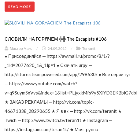
READ MORE
СЛОВИЛИ НА ГОРЯЧЕМ ╬╬ The Escapists #106
Мистер Макс
/
24.09.2015
/
Terranit
● Присоединяйся — https://aw.mail.ru/promo/8/1/?
_1ld=2077620_1&_1lp=1 ● Скачать игру —
http://store.steampowered.com/app/298630/ ● Все серии тут
— https://www.youtube.com/watch?
v=q9SuymSxVvs&index=1&list=PLjyxkMfs9y5XlYD3EKBblG7db
★ ЗАКАЗ РЕКЛАМЫ — http://vk.com/topic-
46671338_28290655 ★ Я в вк — http://vk.com/teranit ★
Twich — http://www.twitch.tv/teran1t ★ Instagram —
https://instagram.com/teran1t/ ★ Моя группа —