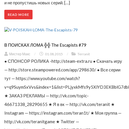
и не пропустишь новых серий. […]
READ MORE
В ПОИСКАХ ЛОМА ╬╬ The Escapists #79
Мистер Макс
/
01.08.2015
/
Terranit
● СПОНСОР РОЛИКА -http://steam-extra.ru ● Скачать игру
— http://store.steampowered.com/app/298630/ ● Все серии
тут — https://www.youtube.com/watch?
v=q9SuymSxVvs&index=1&list=PLjyxkMfs9y5XlYD3EKBblG7db
★ ЗАКАЗ РЕКЛАМЫ — http://vk.com/topic-
46671338_28290655 ★ Я в вк — http://vk.com/teranit ★
Instagram — https://instagram.com/teran1t/ ★ Моя группа —
http://vk.com/teranitgame ★ Twitter —