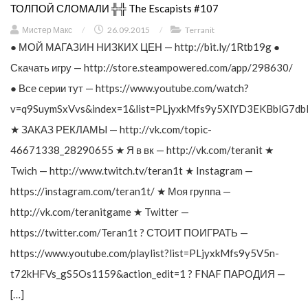
ТОЛПОЙ СЛОМАЛИ ╬╬ The Escapists #107
Мистер Макс
/
26.09.2015
/
Terranit
● МОЙ МАГАЗИН НИЗКИХ ЦЕН — http://bit.ly/1Rtb19g ●
Скачать игру — http://store.steampowered.com/app/298630/
● Все серии тут — https://www.youtube.com/watch?
v=q9SuymSxVvs&index=1&list=PLjyxkMfs9y5XlYD3EKBblG7db
★ ЗАКАЗ РЕКЛАМЫ — http://vk.com/topic-
46671338_28290655 ★ Я в вк — http://vk.com/teranit ★
Twich — http://www.twitch.tv/teran1t ★ Instagram —
https://instagram.com/teran1t/ ★ Моя группа —
http://vk.com/teranitgame ★ Twitter —
https://twitter.com/Teran1t ? СТОИТ ПОИГРАТЬ —
https://www.youtube.com/playlist?list=PLjyxkMfs9y5V5n-
t72kHFVs_gS5Os1159&action_edit=1 ? FNAF ПАРОДИЯ —
[…]