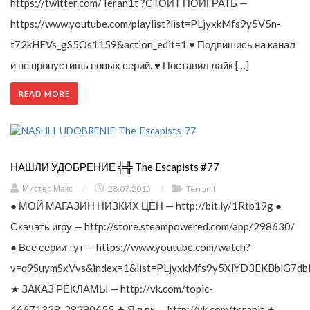
https://twitter.com/Teran1t ?СТОИТ ПОИГРАТЬ —
https://www.youtube.com/playlist?list=PLjyxkMfs9y5V5n-
t72kHFVs_gS5Os1159&action_edit=1 ♥ Подпишись на канал
и не пропустишь новых серий. ♥ Поставил лайк […]
READ MORE
НАШЛИ УДОБРЕНИЕ ╬╬ The Escapists #77
Мистер Макс
/
28.07.2015
/
Terranit
● МОЙ МАГАЗИН НИЗКИХ ЦЕН — http://bit.ly/1Rtb19g ●
Скачать игру — http://store.steampowered.com/app/298630/
● Все серии тут — https://www.youtube.com/watch?
v=q9SuymSxVvs&index=1&list=PLjyxkMfs9y5XlYD3EKBblG7db
★ ЗАКАЗ РЕКЛАМЫ — http://vk.com/topic-
46671338_28290655 ★ Я в вк — http://vk.com/teranit ★