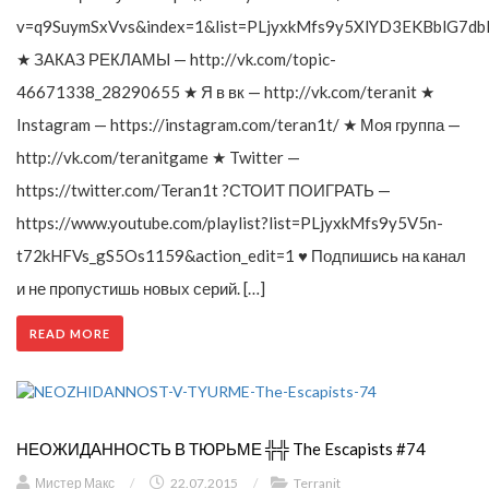
v=q9SuymSxVvs&index=1&list=PLjyxkMfs9y5XlYD3EKBblG7db
★ ЗАКАЗ РЕКЛАМЫ — http://vk.com/topic-
46671338_28290655 ★ Я в вк — http://vk.com/teranit ★
Instagram — https://instagram.com/teran1t/ ★ Моя группа —
http://vk.com/teranitgame ★ Twitter —
https://twitter.com/Teran1t ?СТОИТ ПОИГРАТЬ —
https://www.youtube.com/playlist?list=PLjyxkMfs9y5V5n-
t72kHFVs_gS5Os1159&action_edit=1 ♥ Подпишись на канал
и не пропустишь новых серий. […]
READ MORE
НЕОЖИДАННОСТЬ В ТЮРЬМЕ ╬╬ The Escapists #74
Мистер Макс
/
22.07.2015
/
Terranit