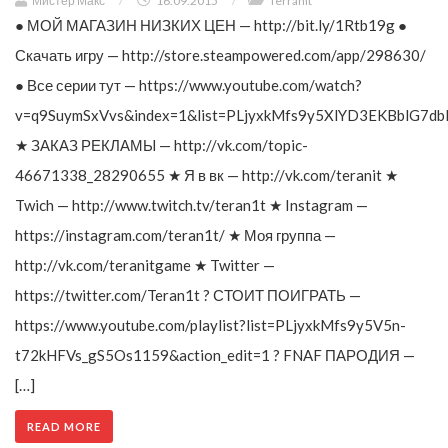
Мистер Макс
/
16.09.2015
/
Terranit
● МОЙ МАГАЗИН НИЗКИХ ЦЕН — http://bit.ly/1Rtb19g ●
Скачать игру — http://store.steampowered.com/app/298630/
● Все серии тут — https://www.youtube.com/watch?
v=q9SuymSxVvs&index=1&list=PLjyxkMfs9y5XlYD3EKBblG7db
★ ЗАКАЗ РЕКЛАМЫ — http://vk.com/topic-
46671338_28290655 ★ Я в вк — http://vk.com/teranit ★
Twich — http://www.twitch.tv/teran1t ★ Instagram —
https://instagram.com/teran1t/ ★ Моя группа —
http://vk.com/teranitgame ★ Twitter —
https://twitter.com/Teran1t ? СТОИТ ПОИГРАТЬ —
https://www.youtube.com/playlist?list=PLjyxkMfs9y5V5n-
t72kHFVs_gS5Os1159&action_edit=1 ? FNAF ПАРОДИЯ —
[…]
READ MORE