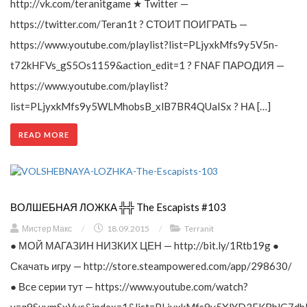
http://vk.com/teranitgame ★ Twitter —
https://twitter.com/Teran1t ? СТОИТ ПОИГРАТЬ —
https://www.youtube.com/playlist?list=PLjyxkMfs9y5V5n-
t72kHFVs_gS5Os1159&action_edit=1 ? FNAF ПАРОДИЯ —
https://www.youtube.com/playlist?
list=PLjyxkMfs9y5WLMhobsB_xlB7BR4QUaISx ? НА […]
READ MORE
ВОЛШЕБНАЯ ЛОЖКА ╬╬ The Escapists #103
Мистер Макс
/
18.09.2015
/
Terranit
● МОЙ МАГАЗИН НИЗКИХ ЦЕН — http://bit.ly/1Rtb19g ●
Скачать игру — http://store.steampowered.com/app/298630/
● Все серии тут — https://www.youtube.com/watch?