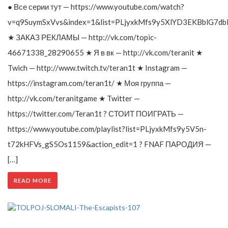
● Все серии тут — https://www.youtube.com/watch?
v=q9SuymSxVvs&index=1&list=PLjyxkMfs9y5XlYD3EKBblG7db
★ ЗАКАЗ РЕКЛАМЫ — http://vk.com/topic-
46671338_28290655 ★ Я в вк — http://vk.com/teranit ★
Twich — http://www.twitch.tv/teran1t ★ Instagram —
https://instagram.com/teran1t/ ★ Моя группа —
http://vk.com/teranitgame ★ Twitter —
https://twitter.com/Teran1t ? СТОИТ ПОИГРАТЬ —
https://www.youtube.com/playlist?list=PLjyxkMfs9y5V5n-
t72kHFVs_gS5Os1159&action_edit=1 ? FNAF ПАРОДИЯ —
[…]
READ MORE