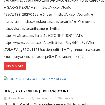
v=q9SuymSxVvs&index=1&list=PLjyxkMfs9y5XlYD3EKBblG7db
★ ЗАКАЗ РЕКЛАМЫ — http://vk.com/topic-
46671338_28290655 ★ Я в вк — http://vk.com/teranit ★
Instagram — https://instagram.com/teran1t/ ★ Моя группа —
http://vk.com/teranitgame ★ Twitter —
https://twitter.com/Teran1t ?СТОПИТ ПОИГРАТЬ —
https://www.youtube.com/playlist?list=PLjyxkMfs9y5V5n-
t72kHFVs_gS5Os1159&action_edit=1 ♥ Подпишись на канал
и не пропустишь новых серий. ♥ Поставил лайк […]
READ MORE
ПОДДЕЛАТЬ КЛЮЧЬ | The Escapists #60
Мистер Макс
/
24.06.2015
/
Terranit
СПОНСОР — http://m.youtube.com/user/littlegameify