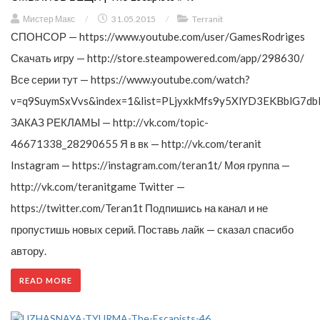
Мистер Макс
/
31.05.2015
/
Terranit
СПОНСОР — https://www.youtube.com/user/GamesRodriges
Скачать игру — http://store.steampowered.com/app/298630/
Все серии тут — https://www.youtube.com/watch?
v=q9SuymSxVvs&index=1&list=PLjyxkMfs9y5XlYD3EKBblG7db
ЗАКАЗ РЕКЛАМЫ — http://vk.com/topic-
46671338_28290655 Я в вк — http://vk.com/teranit
Instagram — https://instagram.com/teran1t/ Моя группа —
http://vk.com/teranitgame Twitter —
https://twitter.com/Teran1t Подпишись на канал и не
пропустишь новых серий. Поставь лайк — сказал спасибо
автору.
READ MORE