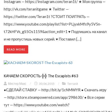
Instagram — https://instagram.com/teran1t/ ★ Моя группа —
http://vk.com/teranitgame ★ Twitter —
https://twitter.com/Teran1t ?СТОИТ ПОИГРАТЬ —
https://www.youtube.com/playlist?list=PLjyxkMfs9y5V5n-
t72kHFVs_gS5Os1159&action_edit=1 ♥ Подпишись на канал
и не пропустишь новых серий. ♥ Поставил […]
READ MORE
КАЧАЕМ СКОРОСТЬ ╬╬ The Escapists #63
Мистер Макс
/
30.06.2015
/
Terranit
●СДЕЛАЙ СТАВКУ — http://bit.ly/1cNMWYR ● Скачать игру
— http://store.steampowered.com/app/298630/ ● Все серии
тут — https://www.youtube.com/watch?