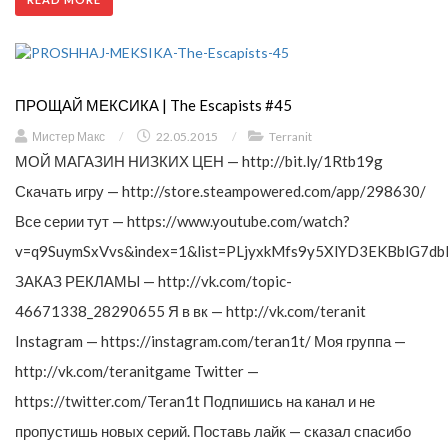
ПРОЩАЙ МЕКСИКА | The Escapists #45
Мистер Макс
/
22.05.2015
/
Terranit
МОЙ МАГАЗИН НИЗКИХ ЦЕН — http://bit.ly/1Rtb19g
Скачать игру — http://store.steampowered.com/app/298630/
Все серии тут — https://www.youtube.com/watch?
v=q9SuymSxVvs&index=1&list=PLjyxkMfs9y5XlYD3EKBblG7db
ЗАКАЗ РЕКЛАМЫ — http://vk.com/topic-
46671338_28290655 Я в вк — http://vk.com/teranit
Instagram — https://instagram.com/teran1t/ Моя группа —
http://vk.com/teranitgame Twitter —
https://twitter.com/Teran1t Подпишись на канал и не
пропустишь новых серий. Поставь лайк — сказал спасибо