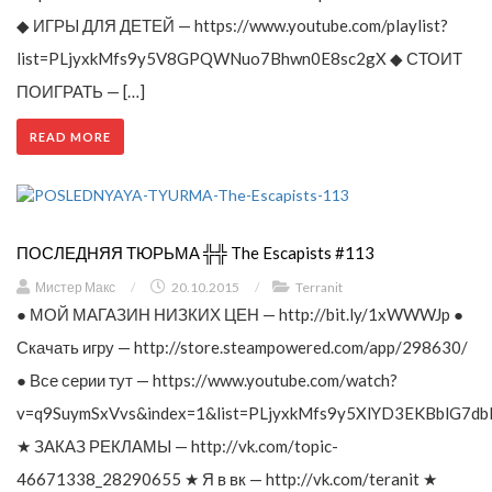
◆ ИГРЫ ДЛЯ ДЕТЕЙ — https://www.youtube.com/playlist?
list=PLjyxkMfs9y5V8GPQWNuo7Bhwn0E8sc2gX ◆ СТОИТ
ПОИГРАТЬ — […]
READ MORE
ПОСЛЕДНЯЯ ТЮРЬМА ╬╬ The Escapists #113
Мистер Макс
/
20.10.2015
/
Terranit
● МОЙ МАГАЗИН НИЗКИХ ЦЕН — http://bit.ly/1xWWWJp ●
Скачать игру — http://store.steampowered.com/app/298630/
● Все серии тут — https://www.youtube.com/watch?
v=q9SuymSxVvs&index=1&list=PLjyxkMfs9y5XlYD3EKBblG7db
★ ЗАКАЗ РЕКЛАМЫ — http://vk.com/topic-
46671338_28290655 ★ Я в вк — http://vk.com/teranit ★