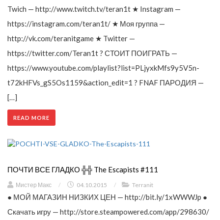
Twich — http://www.twitch.tv/teran1t ★ Instagram —
https://instagram.com/teran1t/ ★ Моя группа —
http://vk.com/teranitgame ★ Twitter —
https://twitter.com/Teran1t ? СТОИТ ПОИГРАТЬ —
https://www.youtube.com/playlist?list=PLjyxkMfs9y5V5n-
t72kHFVs_gS5Os1159&action_edit=1 ? FNAF ПАРОДИЯ —
[…]
READ MORE
ПОЧТИ ВСЕ ГЛАДКО ╬╬ The Escapists #111
Мистер Макс
/
04.10.2015
/
Terranit
● МОЙ МАГАЗИН НИЗКИХ ЦЕН — http://bit.ly/1xWWWJp ●
Скачать игру — http://store.steampowered.com/app/298630/