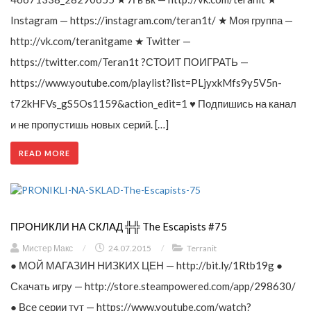
Instagram — https://instagram.com/teran1t/ ★ Моя группа —
http://vk.com/teranitgame ★ Twitter —
https://twitter.com/Teran1t ?СТОИТ ПОИГРАТЬ —
https://www.youtube.com/playlist?list=PLjyxkMfs9y5V5n-
t72kHFVs_gS5Os1159&action_edit=1 ♥ Подпишись на канал
и не пропустишь новых серий. […]
READ MORE
ПРОНИКЛИ НА СКЛАД ╬╬ The Escapists #75
Мистер Макс
/
24.07.2015
/
Terranit
● МОЙ МАГАЗИН НИЗКИХ ЦЕН — http://bit.ly/1Rtb19g ●
Скачать игру — http://store.steampowered.com/app/298630/
● Все серии тут — https://www.youtube.com/watch?