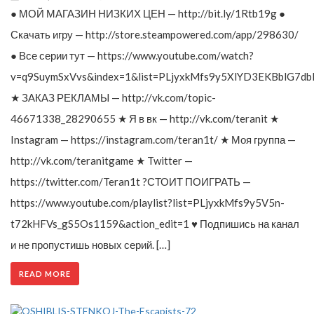
● МОЙ МАГАЗИН НИЗКИХ ЦЕН — http://bit.ly/1Rtb19g ●
Скачать игру — http://store.steampowered.com/app/298630/
● Все серии тут — https://www.youtube.com/watch?
v=q9SuymSxVvs&index=1&list=PLjyxkMfs9y5XlYD3EKBblG7db
★ ЗАКАЗ РЕКЛАМЫ — http://vk.com/topic-
46671338_28290655 ★ Я в вк — http://vk.com/teranit ★
Instagram — https://instagram.com/teran1t/ ★ Моя группа —
http://vk.com/teranitgame ★ Twitter —
https://twitter.com/Teran1t ?СТОИТ ПОИГРАТЬ —
https://www.youtube.com/playlist?list=PLjyxkMfs9y5V5n-
t72kHFVs_gS5Os1159&action_edit=1 ♥ Подпишись на канал
и не пропустишь новых серий. […]
READ MORE