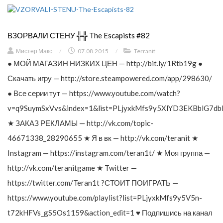
ВЗОРВАЛИ СТЕНУ ╬╬ The Escapists #82
Мистер Макс
/
07.08.2015
/
Terranit
● МОЙ МАГАЗИН НИЗКИХ ЦЕН — http://bit.ly/1Rtb19g ●
Скачать игру — http://store.steampowered.com/app/298630/
● Все серии тут — https://www.youtube.com/watch?
v=q9SuymSxVvs&index=1&list=PLjyxkMfs9y5XlYD3EKBblG7db
★ ЗАКАЗ РЕКЛАМЫ — http://vk.com/topic-
46671338_28290655 ★ Я в вк — http://vk.com/teranit ★
Instagram — https://instagram.com/teran1t/ ★ Моя группа —
http://vk.com/teranitgame ★ Twitter —
https://twitter.com/Teran1t ?СТОИТ ПОИГРАТЬ —
https://www.youtube.com/playlist?list=PLjyxkMfs9y5V5n-
t72kHFVs_gS5Os1159&action_edit=1 ♥ Подпишись на канал