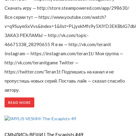
Скачать игру — http://store.steampowered.com/app/298630/
Все серии тут — https://www.youtube.com/watch?
v=q9SuymSxVvs&index=1&list=PLjyxkMfs9y5XlYD3EKBblG7db
ЗАКАЗ РЕКЛАМЫ — http://vk.com/topic-
46671338_28290655 Я в вк — http://vk.com/teranit
Instagram — https://instagram.com/teran1t/ Моя группа —
http://vk.com/teranitgame Twitter —
https://twitter.com/Teran1t Подпишись на канал и не
пропустишь новых серий. Поставь лайк — сказал спасибо
автору.
READ MORE
СМЫЛИСЬ ВЕЩИ | The Escapists #49