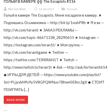
ГОЛЫЙ В КАМЕРЕ ╬╬ The Escapists #116
Мистер Макс
/
13.04.2017
/
Terranit
Голый в камере The Escapists. Меня посадили в камеру. ★
Подпишись Осьминожка — http://bit.ly/1ouhPRh ★ Я в вк —
http://vk.com/teranit ★ ЗАКАЗ РЕКЛАМЫ —
http://vk.com/topic-46671338_28290655 ★ Instagram —
https://instagram.com/teran1t/ ★ Моя группа —
http://vk.com/teranitgame ★ Twitter —
https://twitter.com/TERRRAN1T ★ Twitch —
http://www.twitch.tv/teran1t ★ Ask — http://ask.fm/teranit654
◆ ИГРЫ ДЛЯ ДЕТЕЙ — https://www.youtube.com/playlist?
list=PLjyxkMfs9y5V8GPQWNuo7Bhwn0E8sc2gX ◆ СТОИТ
ПОИГРАТЬ […]
READ MORE