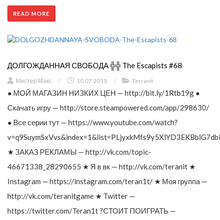
READ MORE
ДОЛГОЖДАННАЯ СВОБОДА ╬╬ The Escapists #68
Мистер Макс
/
10.07.2015
/
Terranit
● МОЙ МАГАЗИН НИЗКИХ ЦЕН — http://bit.ly/1Rtb19g ●
Скачать игру — http://store.steampowered.com/app/298630/
● Все серии тут — https://www.youtube.com/watch?
v=q9SuymSxVvs&index=1&list=PLjyxkMfs9y5XlYD3EKBblG7db
★ ЗАКАЗ РЕКЛАМЫ — http://vk.com/topic-
46671338_28290655 ★ Я в вк — http://vk.com/teranit ★
Instagram — https://instagram.com/teran1t/ ★ Моя группа —
http://vk.com/teranitgame ★ Twitter —
https://twitter.com/Teran1t ?СТОИТ ПОИГРАТЬ —