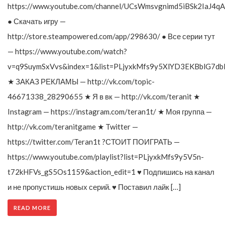
https://www.youtube.com/channel/UCsWmsvgnimd5iBSk2IaJ4qA
● Скачать игру —
http://store.steampowered.com/app/298630/ ● Все серии тут
— https://www.youtube.com/watch?
v=q9SuymSxVvs&index=1&list=PLjyxkMfs9y5XlYD3EKBblG7db
★ ЗАКАЗ РЕКЛАМЫ — http://vk.com/topic-
46671338_28290655 ★ Я в вк — http://vk.com/teranit ★
Instagram — https://instagram.com/teran1t/ ★ Моя группа —
http://vk.com/teranitgame ★ Twitter —
https://twitter.com/Teran1t ?СТОИТ ПОИГРАТЬ —
https://www.youtube.com/playlist?list=PLjyxkMfs9y5V5n-
t72kHFVs_gS5Os1159&action_edit=1 ♥ Подпишись на канал
и не пропустишь новых серий. ♥ Поставил лайк […]
READ MORE