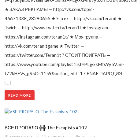
v=q9SuymSxVvs&index=1&list=PLjyxkMfs9y5XlYD3EKBblG7db
★ ЗАКАЗ РЕКЛАМЫ — http://vk.com/topic-
46671338_28290655 ★ Я в вк — http://vk.com/teranit ★
Twich — http://www.twitch.tv/teran1t ★ Instagram —
https://instagram.com/teran1t/ ★ Моя группа —
http://vk.com/teranitgame ★ Twitter —
https://twitter.com/Teran1t ? СТОИТ ПОИГРАТЬ —
https://www.youtube.com/playlist?list=PLjyxkMfs9y5V5n-
t72kHFVs_gS5Os1159&action_edit=1 ? FNAF ПАРОДИЯ —
[…]
READ MORE
ВСЕ ПРОПАЛО ╬╬ The Escapists #102