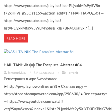
https://www.youtube.com/playlist?list=PLjyxkMfs9y5V5n-
t72kHFVs_gS5Os1159&action_edit=1 ? FNAF ПАРОДИЯ —
https://www.youtube.com/playlist?
list=PLjyxkMfs9y5WLMhobsB_xlB7BR4QUaISx ? […]
READ MORE
НАШ ТАЙНИК ╬╬ The Escapists: Alcatraz #84
Мистер Макс
/
11.08.2015
/
Terranit
Регистрация в игре Swordsman:
►http://pw.playnowonline.ru/8t ● Скачать игру —
http://store.steampowered.com/app/298630/ ● Все серии тут
— https://www.youtube.com/watch?
v=q9SuymSxVvs&index=1&list=PLjyxkMfs9y5XlYD3EKBblG7db