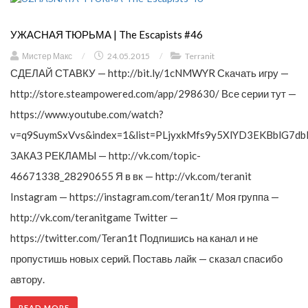
УЖАСНАЯ ТЮРЬМА | The Escapists #46
Мистер Макс
/
24.05.2015
/
Terranit
СДЕЛАЙ СТАВКУ — http://bit.ly/1cNMWYR Скачать игру —
http://store.steampowered.com/app/298630/ Все серии тут —
https://www.youtube.com/watch?
v=q9SuymSxVvs&index=1&list=PLjyxkMfs9y5XlYD3EKBblG7db
ЗАКАЗ РЕКЛАМЫ — http://vk.com/topic-
46671338_28290655 Я в вк — http://vk.com/teranit
Instagram — https://instagram.com/teran1t/ Моя группа —
http://vk.com/teranitgame Twitter —
https://twitter.com/Teran1t Подпишись на канал и не
пропустишь новых серий. Поставь лайк — сказал спасибо
автору.
READ MORE