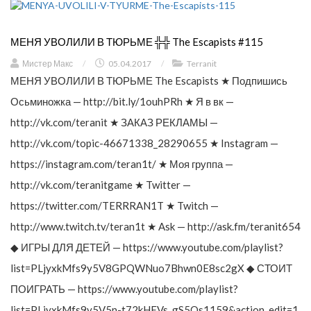
МЕНЯ УВОЛИЛИ В ТЮРЬМЕ ╬╬ The Escapists #115
Мистер Макс
/
05.04.2017
/
Terranit
МЕНЯ УВОЛИЛИ В ТЮРЬМЕ The Escapists ★ Подпишись
Осьминожка — http://bit.ly/1ouhPRh ★ Я в вк —
http://vk.com/teranit ★ ЗАКАЗ РЕКЛАМЫ —
http://vk.com/topic-46671338_28290655 ★ Instagram —
https://instagram.com/teran1t/ ★ Моя группа —
http://vk.com/teranitgame ★ Twitter —
https://twitter.com/TERRRAN1T ★ Twitch —
http://www.twitch.tv/teran1t ★ Ask — http://ask.fm/teranit654
◆ ИГРЫ ДЛЯ ДЕТЕЙ — https://www.youtube.com/playlist?
list=PLjyxkMfs9y5V8GPQWNuo7Bhwn0E8sc2gX ◆ СТОИТ
ПОИГРАТЬ — https://www.youtube.com/playlist?
list=PLjyxkMfs9y5V5n-t72kHFVs_gS5Os1159&action_edit=1