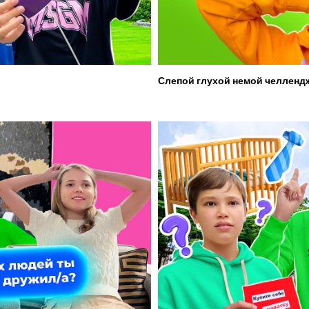
Слепой глухой немой челленд