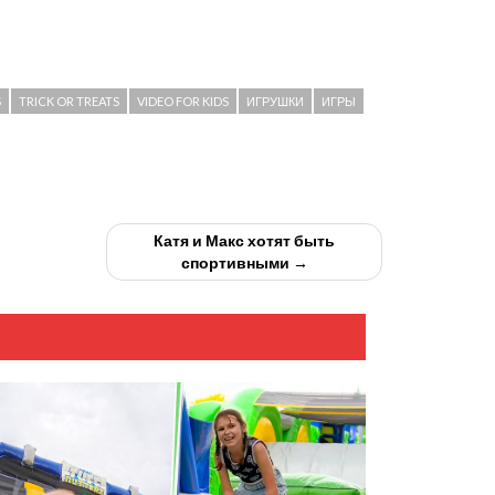
S
TRICK OR TREATS
VIDEO FOR KIDS
ИГРУШКИ
ИГРЫ
Катя и Макс хотят быть
спортивными →