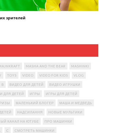
их зрителей
MAJNKRAFT
MASHA AND THE BEAR
MASHINKI
Y
TOYS
VIDEO
VIDEO FOR KIDS
VLOG
В
ВИДЕО ДЛЯ ДЕТЕЙ
ВИДЕО ИГРУШКИ
И ДЛЯ ДЕТЕЙ
ИГРЫ
ИГРЫ ДЛЯ ДЕТЕЙ
ПРИЗЫ
МАЛЕНЬКИЙ БЛОГЕР
МАША И МЕДВЕДЬ
ДЕТЕЙ
НАДСИЛАННЯ
НОВЫЕ МУЛЬТИКИ
ЫЙ КАНАЛ НА ЮТУБЕ
ПРО МАШИНКИ
А
С
СМОТРЕТЬ МАШИНКИ