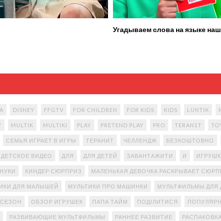
Угадываем слова на языке наш
A
DISNEY
FFGTV
FOR CHILDREN
FOR KIDS
KIDS
LUNTIK
Y
MULTIK
MULTIKI
PLAY
PRETEND PLAY
PRO
TERAN1T
TO
СЕМЬЯ ИГРАЕТ В ИГРЫ
ТЕРАНИТ
ЧЕЛЛЕНДЖ
БЕЗКОШТОВНО
ДЕТСКОЕ ВИДЕО
ДЛЯ
ДЛЯ ДЕТЕЙ
ЗАВАНТАЖИТИ
И
ИГРУШК
АНУКИ
КИНДЕР СЮРПРИЗ
МАЛЕНЬКАЯ ДЕВОЧКА РАСКРЫВАЕТ СЮР
ИКИ ДЛЯ МАЛЫШЕЙ
МУЛЬТИКИ ПРО МАШИНКИ
МУЛЬТФИЛЬМЫ ДЛЯ 
 СЕЗОН
ОБЗОР ИГРУШЕК
ПАПА ТАЙМ
ПОДІЛИТИСЯ
ПОПУЛЯРН
РАЗВИВАЮЩИЕ МУЛЬТФИЛЬМЫ
РАННЕЕ РАЗВИТИЕ
РАСПАКОВК