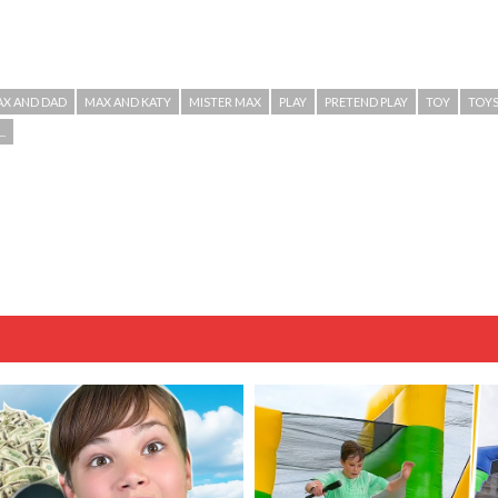
X AND DAD
MAX AND KATY
MISTER MAX
PLAY
PRETEND PLAY
TOY
TOY
.