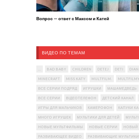
Вопрос — ответ с Максом и Катей
ВИДЕО ПО ТЕМАМ
...
BAD BABY
CHILDREN
DETEJ
DETI
DIAN
MINECRAFT
MISS KATY
MULTFILM.
MULTFILM
ВСЕ СЕРИИ ПОДРЯД
ИГРУШКИ
МАШАМЕДВЕДЬ
ВСЕ СЕРИИ
ВІДЕОТЕЛЕФОН
ДЕТСКИЙ КАНАЛ
ИГРЫ ДЛЯ МАЛЬЧИКОВ
КАМЕРОФОН
КАПУКИ К
МНОГО ИГРУШЕК
МУЛЬТИКИ ДЛЯ ДЕТЕЙ
МУЛЬТ
НОВЫЕ МУЛЬТФИЛЬМЫ
НОВЫЕ СЕРИИ
НОВЫЙ
РАЗВИВАЮЩЕЕ ВИДЕО
РАЗВИВАЮЩИЕ МУЛЬТИКИ