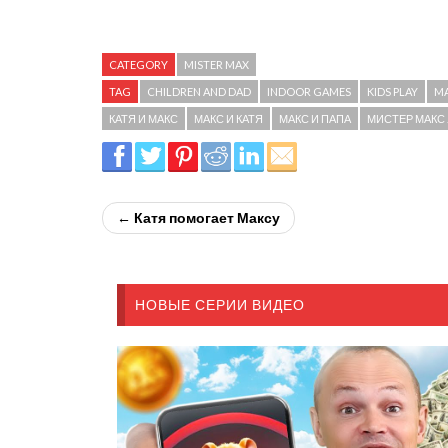
CATEGORY
MISTER MAX
TAG
CHILDREN AND DAD
INDOOR GAMES
KIDS PLAY
MA
КАТЯ И МАКС
МАКС И КАТЯ
МАКС И ПАПА
МИСТЕР МАКС ..
← Катя помогает Максу
НОВЫЕ СЕРИИ ВИДЕО