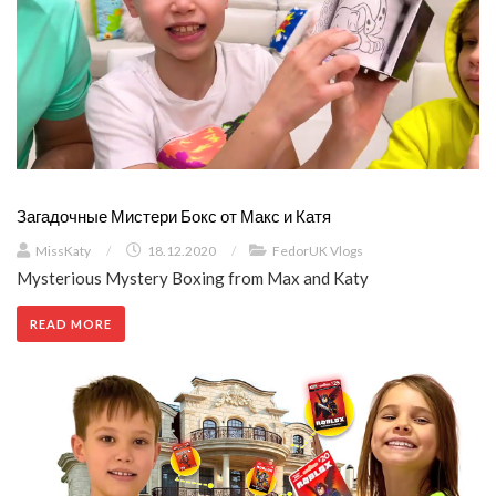
Загадочные Мистери Бокс от Макс и Катя
MissKaty
/
18.12.2020
/
FedorUK Vlogs
Mysterious Mystery Boxing from Max and Katy
READ MORE