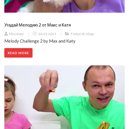
Угадай Мелодию 2 от Макс и Катя
MissKaty
/
26.01.2021
/
FedorUK Vlogs
Melody Challenge 2 by Max and Katy
READ MORE