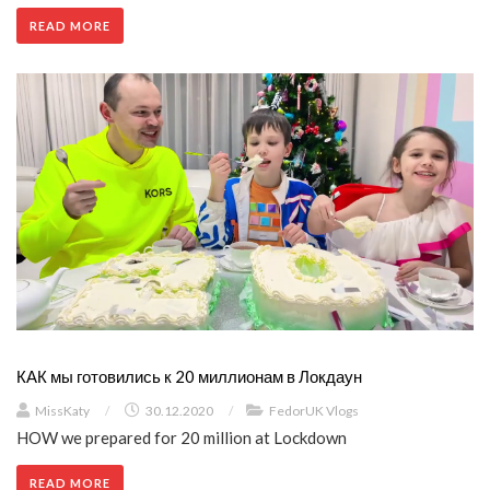
READ MORE
КАК мы готовились к 20 миллионам в Локдаун
MissKaty
/
30.12.2020
/
FedorUK Vlogs
HOW we prepared for 20 million at Lockdown
READ MORE