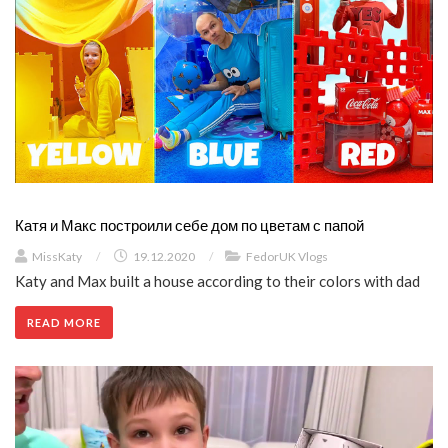
Катя и Макс построили себе дом по цветам с папой
MissKaty
/
19.12.2020
/
FedorUK Vlogs
Katy and Max built a house according to their colors with dad
READ MORE