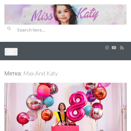
Метка:
Max And Katy