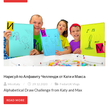
Нарисуй по Алфавиту Челлендж от Кати и Макса
MissKaty
/
29.12.2020
/
FedorUK Vlogs
Alphabetical Draw Challenge from Katy and Max
READ MORE