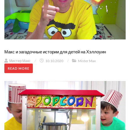
Макс и загадочные истории для детей на Хэллоуин
Мистер Макс
/
10.10.2020
/
Mister Max
READ MORE