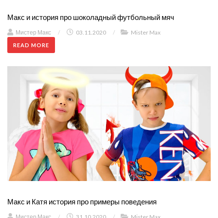
Макс и история про шоколадный футбольный мяч
Мистер Макс
/
03.11.2020
/
Mister Max
READ MORE
Макс и Катя история про примеры поведения
Мистер Макс
/
31.10.2020
/
Mister Max