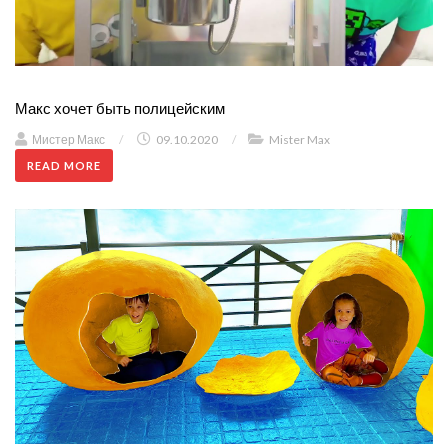
Макс хочет быть полицейским
Мистер Макс
/
09.10.2020
/
Mister Max
READ MORE