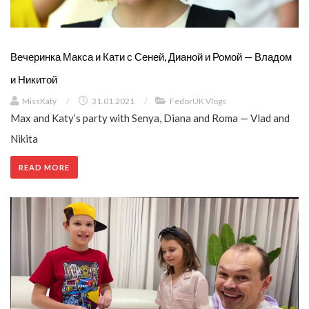
Вечеринка Макса и Кати с Сеней, Дианой и Ромой — Владом
и Никитой
MissKaty
/
31.01.2021
/
FedorUK Vlogs
Max and Katy’s party with Senya, Diana and Roma — Vlad and
Nikita
READ MORE