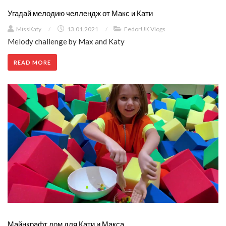
Угадай мелодию челлендж от Макс и Кати
MissKaty
/
13.01.2021
/
FedorUK Vlogs
Melody challenge by Max and Katy
READ MORE
Майнкрафт дом для Кати и Макса