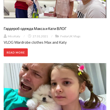
Гардероб одежда Макса и Кати ВЛОГ
MissKaty
/
27.01.2021
/
FedorUK Vlogs
VLOG Wardrobe clothes Max and Katy
READ MORE