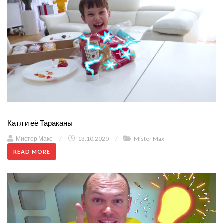
Катя и её Тараканы
Мистер Макс
/
13.10.2020
/
Mister Max
READ MORE