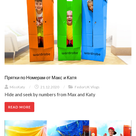
Прятки по Номерам от Макс и Катя
MissKaty
/
21.12.2020
/
FedorUK Vlogs
Hide and seek by numbers from Max and Katy
READ MORE