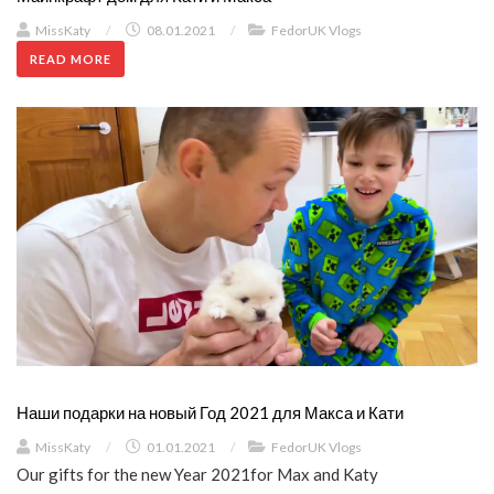
MissKaty
/
08.01.2021
/
FedorUK Vlogs
READ MORE
Наши подарки на новый Год 2021 для Макса и Кати
MissKaty
/
01.01.2021
/
FedorUK Vlogs
Our gifts for the new Year 2021for Max and Katy