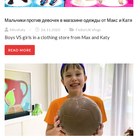
Мальчики против девочек в магазине одежды от Макс и Катя
MissKaty
/
26.11.2020
/
FedorUK Vlogs
Boys VS girls in a clothing store from Max and Katy
READ MORE