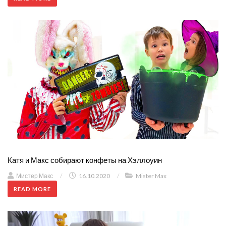
Катя и Макс собирают конфеты на Хэллоуин
Мистер Макс
/
16.10.2020
/
Mister Max
READ MORE