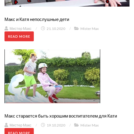
Макс и Катя непослушные дети
Мистер Макс
/
21.10.2020
/
Mister Max
READ MORE
Макс старается быть хорошим воспитателем для Кати
Мистер Макс
/
19.10.2020
/
Mister Max
READ MORE