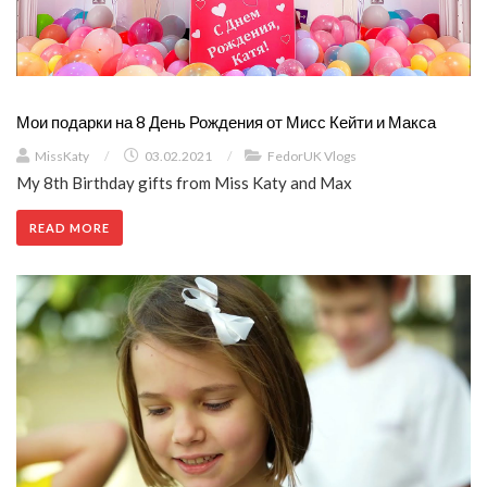
Мои подарки на 8 День Рождения от Мисс Кейти и Макса
MissKaty
/
03.02.2021
/
FedorUK Vlogs
My 8th Birthday gifts from Miss Katy and Max
READ MORE