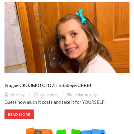
Угадай СКОЛЬКО СТОИТ и Забери СЕБЕ!
MissKaty
/
25.12.2020
/
FedorUK Vlogs
Guess how much it costs and take it for YOURSELF!
READ MORE