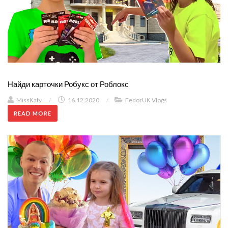
Найди карточки Робукс от Роблокс
MissKaty
/
16.12.2020
/
FedorUK Vlogs
READ MORE