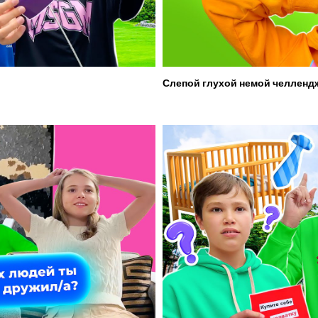
Слепой глухой немой челленд