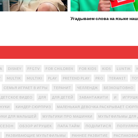
Угадываем слова на языке наш
A
DISNEY
FFGTV
FOR CHILDREN
FOR KIDS
KIDS
LUNTIK
Y
MULTIK
MULTIKI
PLAY
PRETEND PLAY
PRO
TERAN1T
TO
СЕМЬЯ ИГРАЕТ В ИГРЫ
ТЕРАНИТ
ЧЕЛЛЕНДЖ
БЕЗКОШТОВНО
ДЕТСКОЕ ВИДЕО
ДЛЯ
ДЛЯ ДЕТЕЙ
ЗАВАНТАЖИТИ
И
ИГРУШК
АНУКИ
КИНДЕР СЮРПРИЗ
МАЛЕНЬКАЯ ДЕВОЧКА РАСКРЫВАЕТ СЮР
ИКИ ДЛЯ МАЛЫШЕЙ
МУЛЬТИКИ ПРО МАШИНКИ
МУЛЬТФИЛЬМЫ ДЛЯ 
 СЕЗОН
ОБЗОР ИГРУШЕК
ПАПА ТАЙМ
ПОДІЛИТИСЯ
ПОПУЛЯРН
РАЗВИВАЮЩИЕ МУЛЬТФИЛЬМЫ
РАННЕЕ РАЗВИТИЕ
РАСПАКОВК