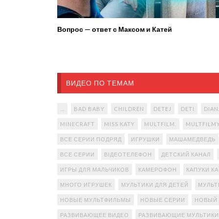
Вопрос — ответ с Максом и Катей
ВИДЕО ПО ТЕМАМ
...
BAD BABY
CHILDREN
DETEJ
DETI
DIAN
MINECRAFT
MISS KATY
MULTFILM.
MULTFILM
ВСЕ СЕРИИ ПОДРЯД
ИГРУШКИ
МАШАМЕДВЕДЬ
ВСЕ СЕРИИ
ВІДЕОТЕЛЕФОН
ДЕТСКИЙ КАНАЛ
ИГРЫ ДЛЯ МАЛЬЧИКОВ
КАМЕРОФОН
КАПУКИ К
МНОГО ИГРУШЕК
МУЛЬТИКИ ДЛЯ ДЕТЕЙ
МУЛЬТ
НОВЫЕ МУЛЬТФИЛЬМЫ
НОВЫЕ СЕРИИ
НОВЫЙ
РАЗВИВАЮЩЕЕ ВИДЕО
РАЗВИВАЮЩИЕ МУЛЬТИКИ