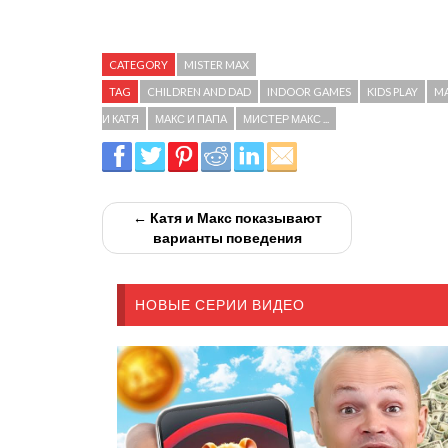
CATEGORY
MISTER MAX
TAG
CHILDREN AND DAD
INDOOR GAMES
KIDS PLAY
MA
И КАТЯ
МАКС И ПАПА
МИСТЕР МАКС ...
← Катя и Макс показывают
варианты поведения
НОВЫЕ СЕРИИ ВИДЕО