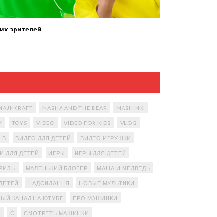
их зрителей
MAJNKRAFT
MASHA AND THE BEAR
MASHINKI
Y
TOYS
VIDEO
VIDEO FOR KIDS
VLOG
В
ВИДЕО ДЛЯ ДЕТЕЙ
ВИДЕО ИГРУШКИ
И ДЛЯ ДЕТЕЙ
ИГРЫ
ИГРЫ ДЛЯ ДЕТЕЙ
ПРИЗЫ
МАЛЕНЬКИЙ БЛОГЕР
МАША И МЕДВЕДЬ
ДЕТЕЙ
НАДСИЛАННЯ
НОВЫЕ МУЛЬТИКИ
ЫЙ КАНАЛ НА ЮТУБЕ
ПРО МАШИНКИ
А
С
СМОТРЕТЬ МАШИНКИ