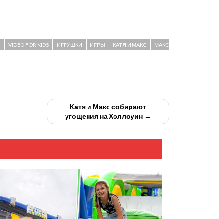
S
VIDEO FOR KIDS
ИГРУШКИ
ИГРЫ
КАТЯ И МАКС
МАКС
Катя и Макс собирают
угощения на Хэллоуин →