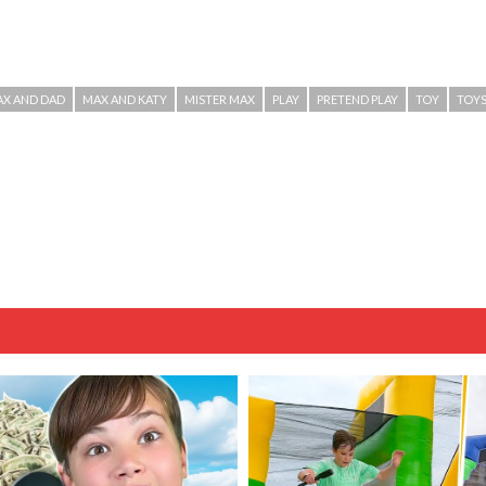
X AND DAD
MAX AND KATY
MISTER MAX
PLAY
PRETEND PLAY
TOY
TOY