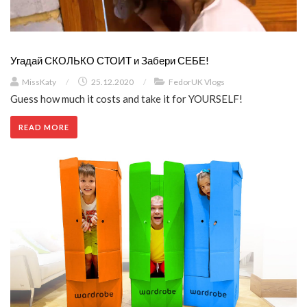
Угадай СКОЛЬКО СТОИТ и Забери СЕБЕ!
MissKaty
/
25.12.2020
/
FedorUK Vlogs
Guess how much it costs and take it for YOURSELF!
READ MORE