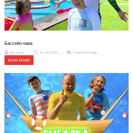
Бассейн лава
MissKaty
/
15.06.2021
/
FedorUK Vlogs
READ MORE