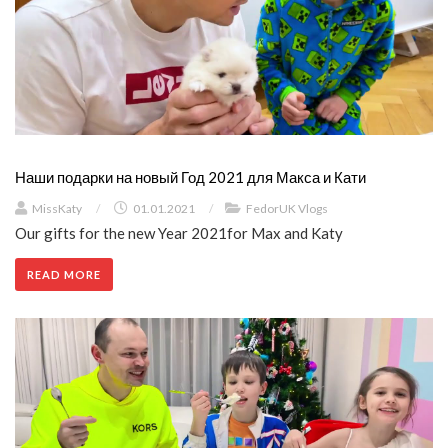
Наши подарки на новый Год 2021 для Макса и Кати
MissKaty
/
01.01.2021
/
FedorUK Vlogs
Our gifts for the new Year 2021for Max and Katy
READ MORE