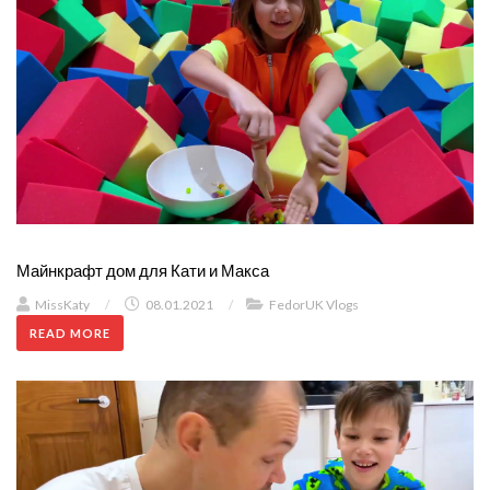
Майнкрафт дом для Кати и Макса
MissKaty
/
08.01.2021
/
FedorUK Vlogs
READ MORE