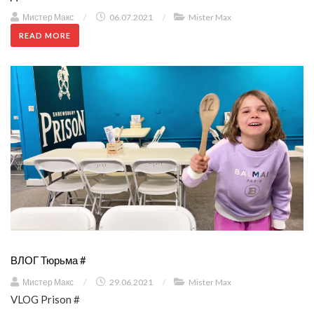
Мистер Макс
/
06.07.2021
/
Mister Max
READ MORE
ВЛОГ Тюрьма #
Мистер Макс
/
29.06.2021
/
Mister Max
VLOG Prison #