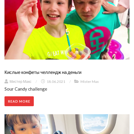
Кислые конфеты челлендж на деньги
Мистер Макс
/
18.06.2021
/
Mister Max
Sour Candy challenge
READ MORE