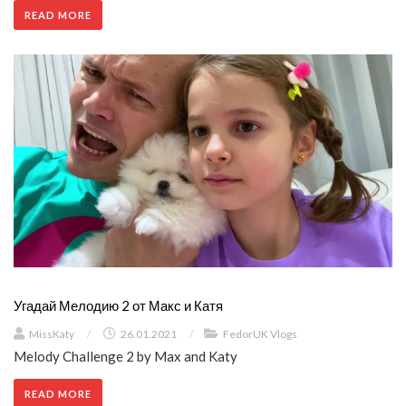
READ MORE
Угадай Мелодию 2 от Макс и Катя
MissKaty
/
26.01.2021
/
FedorUK Vlogs
Melody Challenge 2 by Max and Katy
READ MORE