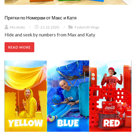
Прятки по Номерам от Макс и Катя
MissKaty
/
21.12.2020
/
FedorUK Vlogs
Hide and seek by numbers from Max and Katy
READ MORE