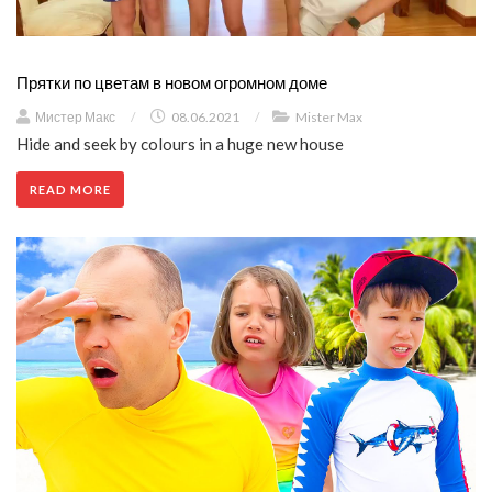
Прятки по цветам в новом огромном доме
Мистер Макс
/
08.06.2021
/
Mister Max
Hide and seek by colours in a huge new house
READ MORE