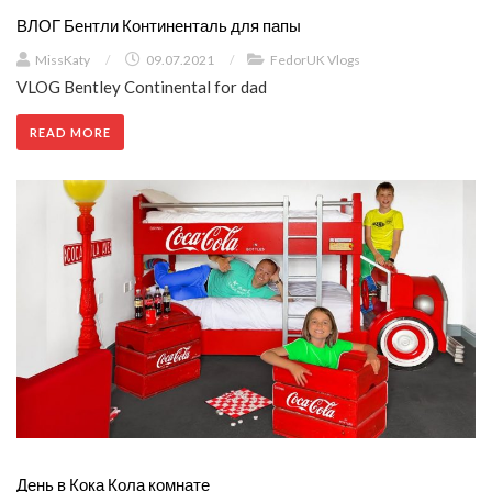
ВЛОГ Бентли Континенталь для папы
MissKaty
/
09.07.2021
/
FedorUK Vlogs
VLOG Bentley Continental for dad
READ MORE
День в Кока Кола комнате