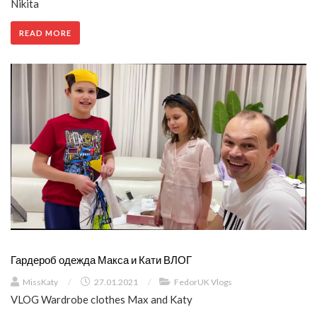
Nikita
READ MORE
Гардероб одежда Макса и Кати ВЛОГ
MissKaty
/
27.01.2021
/
FedorUK Vlogs
VLOG Wardrobe clothes Max and Katy