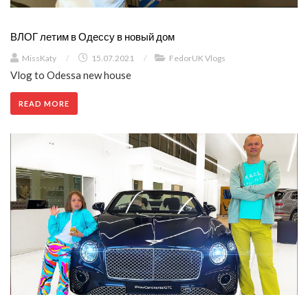
ВЛОГ летим в Одессу в новый дом
MissKaty
/
15.07.2021
/
FedorUK Vlogs
Vlog to Odessa new house
READ MORE