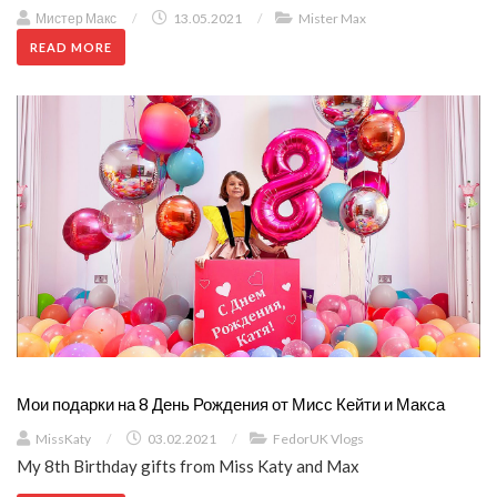
Мистер Макс
/
13.05.2021
/
Mister Max
READ MORE
Мои подарки на 8 День Рождения от Мисс Кейти и Макса
MissKaty
/
03.02.2021
/
FedorUK Vlogs
My 8th Birthday gifts from Miss Katy and Max