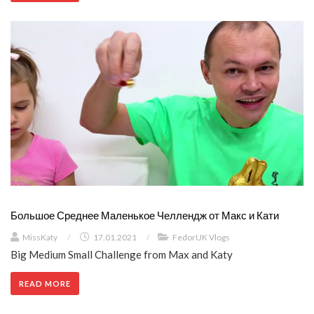
Большое Среднее Маленькое Челлендж от Макс и Кати
MissKaty
/
17.01.2021
/
FedorUK Vlogs
Big Medium Small Challenge from Max and Katy
READ MORE