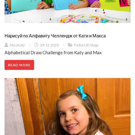
Нарисуй по Алфавиту Челлендж от Кати и Макса
MissKaty
/
29.12.2020
/
FedorUK Vlogs
Alphabetical Draw Challenge from Katy and Max
READ MORE