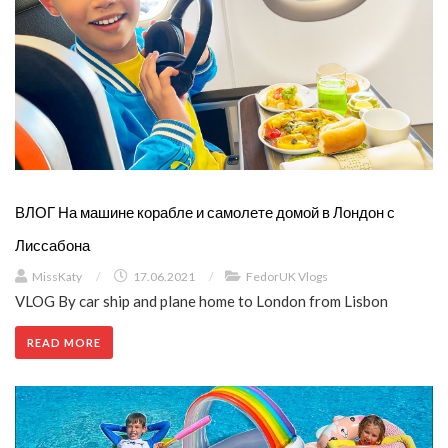
ВЛОГ На машине корабле и самолете домой в Лондон с
Лиссабона
MissKaty
/
17.06.2021
/
FedorUK Vlogs
VLOG By car ship and plane home to London from Lisbon
READ MORE