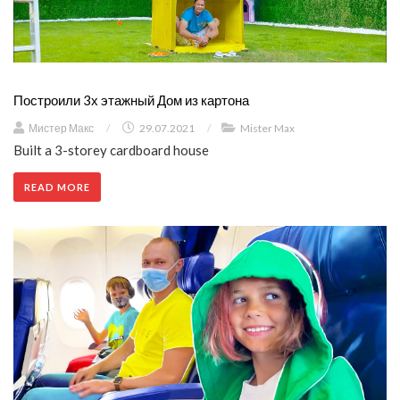
Построили 3х этажный Дом из картона
Мистер Макс
/
29.07.2021
/
Mister Max
Built a 3-storey cardboard house
READ MORE