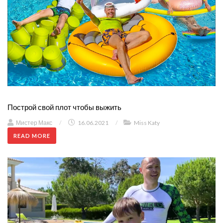
Построй свой плот чтобы выжить
Мистер Макс
/
16.06.2021
/
Miss Katy
READ MORE