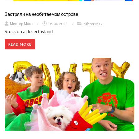
Застряли на необитаемом острове
Мистер Макс
/
05.06.2021
/
Mister Max
Stuck on a desert island
READ MORE