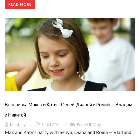
READ MORE
Вечеринка Макса и Кати с Сеней, Дианой и Ромой — Владом
и Никитой
MissKaty
/
31.01.2021
/
FedorUK Vlogs
Max and Katy’s party with Senya, Diana and Roma — Vlad and