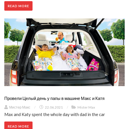
READ MORE
Провели Целый день у папы в машине Макс и Катя
Мистер Макс
/
22.06.2021
/
Mister Max
Max and Katy spent the whole day with dad in the car
READ MORE