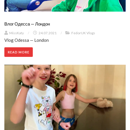
Влог Одесса — Лондон
MissKaty
/
24.07.2021
/
FedorUK Vlogs
Vlog Odessa — London
READ MORE