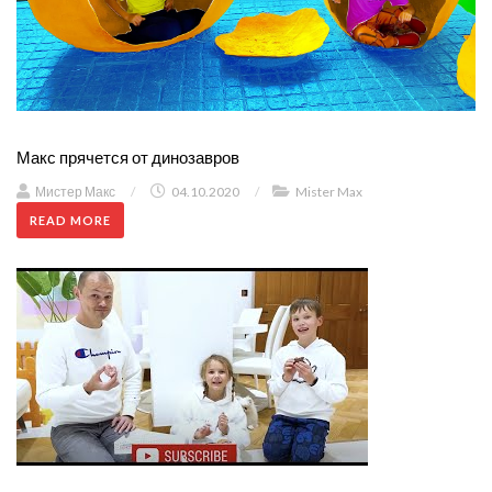
Макс прячется от динозавров
Мистер Макс
/
04.10.2020
/
Mister Max
READ MORE