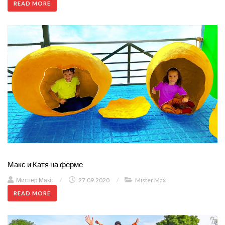
READ MORE
Макс и Катя на ферме
Мистер Макс
/
27.09.2020
/
Mister Max
READ MORE