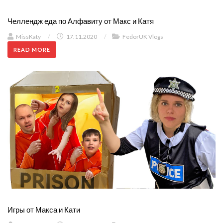
Челлендж еда по Алфавиту от Макс и Катя
MissKaty
/
17.11.2020
/
FedorUK Vlogs
READ MORE
Игры от Макса и Кати