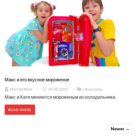
Макс и его вкусное мороженое
Мистер Макс
/
07.05.2020
/
Mister Max
Макс и Катя меняются мороженым из холодильника
READ MORE
Newer →