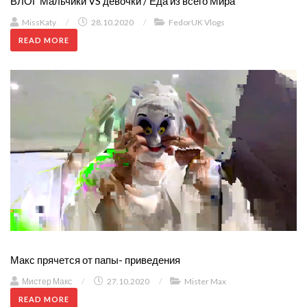
ВЛОГ Мальчики VS девочки / Еда из всего Мира
MissKaty
/
28.10.2020
/
FedorUK Vlogs
READ MORE
Макс прячется от папы- приведения
Мистер Макс
/
27.10.2020
/
Mister Max
READ MORE