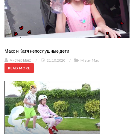
Макс и Катя непослушные дети
Мистер Макс
/
21.10.2020
/
Mister Max
READ MORE