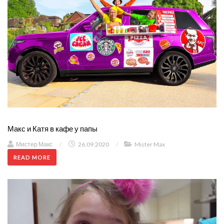
Макс и Катя в кафе у папы
Мистер Макс
/
26.09.2020
/
Mister Max
READ MORE