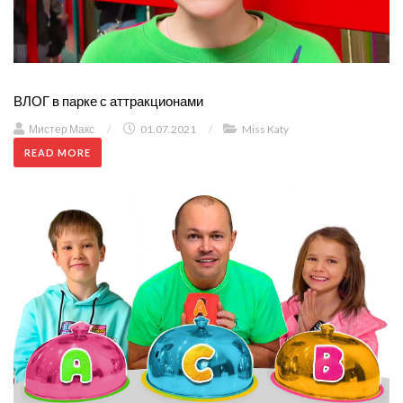
ВЛОГ в парке с аттракционами
Мистер Макс
/
01.07.2021
/
Miss Katy
READ MORE