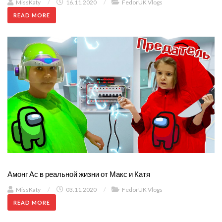
MissKaty
/
16.11.2020
/
FedorUK Vlogs
READ MORE
Амонг Ас в реальной жизни от Макс и Катя
MissKaty
/
03.11.2020
/
FedorUK Vlogs
READ MORE