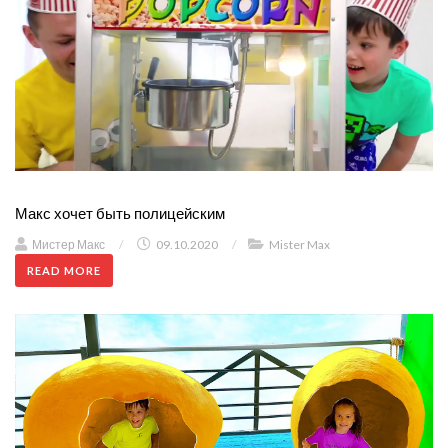
Макс хочет быть полицейским
Мистер Макс
/
09.10.2020
/
Mister Max
READ MORE