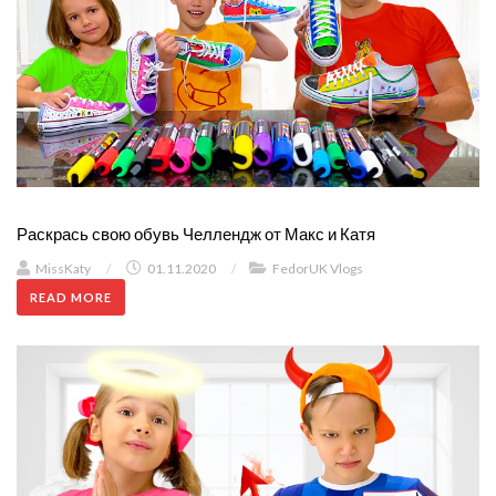
Раскрась свою обувь Челлендж от Макс и Катя
MissKaty
/
01.11.2020
/
FedorUK Vlogs
READ MORE