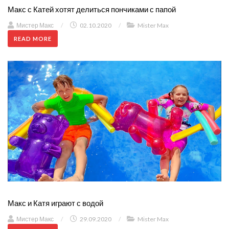
Макс с Катей хотят делиться пончиками с папой
Мистер Макс
/
02.10.2020
/
Mister Max
READ MORE
Макс и Катя играют с водой
Мистер Макс
/
29.09.2020
/
Mister Max