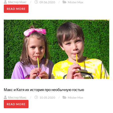
Мистер Макс
/
09.06.2020
/
Mister Max
READ MORE
Макс и Катя их история про необычную гостью
Мистер Макс
/
10.05.2020
/
Mister Max
READ MORE