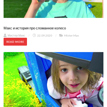
Макс и история про сломанное колесо
Мистер Макс
/
22.09.2020
/
Mister Max
READ MORE