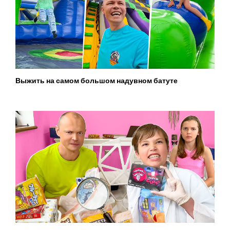
Выжить на самом большом надувном батуте