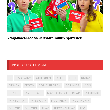
Угадываем слова на языке наших зрителей
ВИДЕО ПО ТЕМАМ
...
BAD BABY
CHILDREN
DETEJ
DETI
DIANA
DISNEY
FFGTV
FOR CHILDREN
FOR KIDS
KIDS
LUNTIK
MAJNKRAFT
MASHA AND THE BEAR
MASHINKI
MINECRAFT
MISS KATY
MULTFILM.
MULTFILMY
MULTIK
MULTIKI
PLAY
PRETEND PLAY
PRO