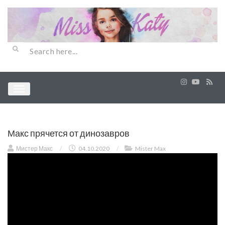
Макс прячется от динозавров
Мистер Макс
/
04.10.2020
/
Mister Max