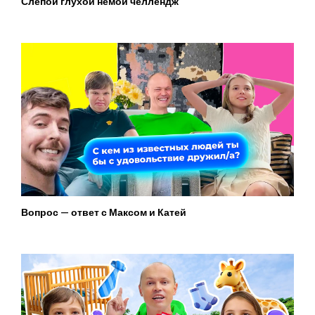
Слепой глухой немой челлендж
Вопрос — ответ с Максом и Катей