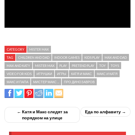
CATEGORY
MISTER MAX
TAG
CHILDREN AND DAD
INDOOR GAMES
KIDS PLAY
MAX AND DAD
MAX AND KATY
MISTER MAX
PLAY
PRETEND PLAY
TOY
TOYS
VIDEO FOR KIDS
ИГРУШКИ
ИГРЫ
КАТЯ И МАКС
МАКС И КАТЯ
МАКС И ПАПА
МИСТЕР МАКС ...
ПРО ДИНОЗАВРОВ
← Катя и Макс следят за
Еда по алфавиту →
порядком на улице