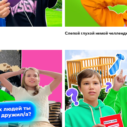
Слепой глухой немой челленд