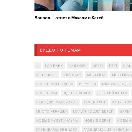
Вопрос — ответ с Максом и Катей
ВИДЕО ПО ТЕМАМ
...
BAD BABY
CHILDREN
DETEJ
DETI
DIAN
MINECRAFT
MISS KATY
MULTFILM.
MULTFILM
ВСЕ СЕРИИ ПОДРЯД
ИГРУШКИ
МАШАМЕДВЕДЬ
ВСЕ СЕРИИ
ВІДЕОТЕЛЕФОН
ДЕТСКИЙ КАНАЛ
ИГРЫ ДЛЯ МАЛЬЧИКОВ
КАМЕРОФОН
КАПУКИ К
МНОГО ИГРУШЕК
МУЛЬТИКИ ДЛЯ ДЕТЕЙ
МУЛЬТ
НОВЫЕ МУЛЬТФИЛЬМЫ
НОВЫЕ СЕРИИ
НОВЫЙ
РАЗВИВАЮЩЕЕ ВИДЕО
РАЗВИВАЮЩИЕ МУЛЬТИКИ