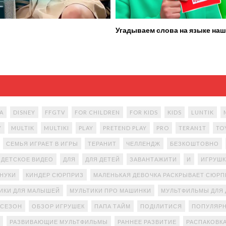
Угадываем слова на языке наш
A
DISNEY
FFGTV
FOR CHILDREN
FOR KIDS
KIDS
LUNTIK
Y
MULTIK
MULTIKI
PLAY
PRETEND PLAY
PRO
TERAN1T
TO
СЕМЬЯ ИГРАЕТ В ИГРЫ
ТЕРАНИТ
ЧЕЛЛЕНДЖ
БЕЗКОШТОВНО
ДЕТСКОЕ ВИДЕО
ДЛЯ
ДЛЯ ДЕТЕЙ
ЗАВАНТАЖИТИ
И
ИГРУШК
АНУКИ
КИНДЕР СЮРПРИЗ
МАЛЕНЬКАЯ ДЕВОЧКА РАСКРЫВАЕТ СЮР
ИКИ ДЛЯ МАЛЫШЕЙ
МУЛЬТИКИ ПРО МАШИНКИ
МУЛЬТФИЛЬМЫ ДЛЯ 
 СЕЗОН
ОБЗОР ИГРУШЕК
ПАПА ТАЙМ
ПОДІЛИТИСЯ
ПОПУЛЯРН
РАЗВИВАЮЩИЕ МУЛЬТФИЛЬМЫ
РАННЕЕ РАЗВИТИЕ
РАСПАКОВК