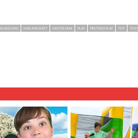
X AND DAD
MAX AND KATY
MISTER MAX
PLAY
PRETEND PLAY
TOY
TOY