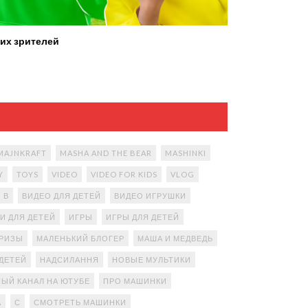
их зрителей
MAJNKRAFT
MASHA AND THE BEAR
MASHINKI
Y
TOYS
VIDEO
VIDEO FOR KIDS
VLOG
В
ВИДЕО ДЛЯ ДЕТЕЙ
ВИДЕО ИГРУШКИ
И ДЛЯ ДЕТЕЙ
ИГРЫ
ИГРЫ ДЛЯ ДЕТЕЙ
ПРИЗЫ
МАЛЕНЬКИЙ БЛОГЕР
МАША И МЕДВЕДЬ
ДЕТЕЙ
НАДСИЛАННЯ
НОВЫЕ МУЛЬТИКИ
ЫЙ КАНАЛ НА ЮТУБЕ
ПРО МАШИНКИ
А
С
СМОТРЕТЬ МАШИНКИ