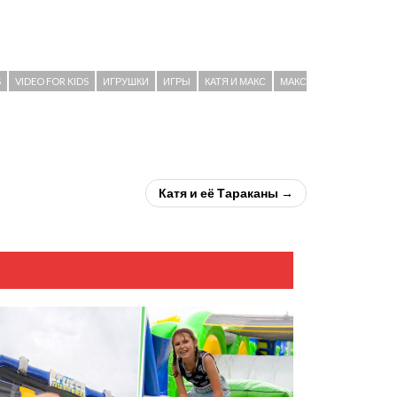
S
VIDEO FOR KIDS
ИГРУШКИ
ИГРЫ
КАТЯ И МАКС
МАКС
Катя и её Тараканы →