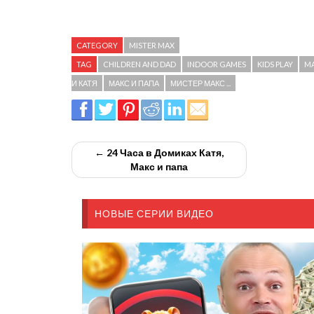
CATEGORY
MISTER MAX
TAG
CHILDREN AND DAD
INDOOR GAMES
KIDS PLAY
MA
И КАТЯ
МАКС И ПАПА
МИСТЕР МАКС ...
← 24 Часа в Домиках Катя,
Макс и папа
НОВЫЕ СЕРИИ ВИДЕО