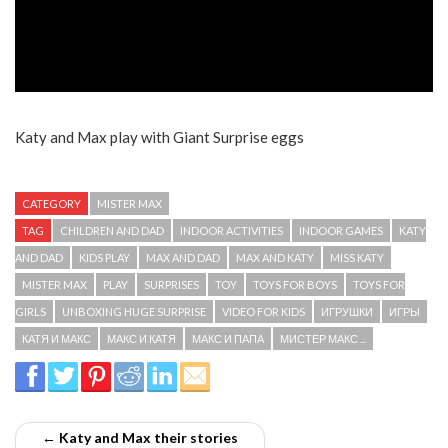
Katy and Max play with Giant Surprise eggs
CATEGORY
MISTER MAX
TAG
CHILDREN AND DAD
INDOOR ACTIVITIES
INDOOR GAMES
KATY
AND DAD
KIDS PLAY
MAX AND DAD
MAX AND KATY
MISS KATY
MISTER MAX
PLAY
SURPRISES
TOY
TOYS FOR BOYS
TOYS FOR
GIRLS
UNBOXING HUGE SURPRISE
VIDEO FOR KIDS
ИГРУШКИ
ИГРЫ
КАТЯ И МАКС
МАКС И КАТЯ
МАКС И ПАПА
МИСТЕР МАКС ...
← Katy and Max their stories