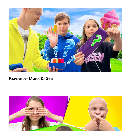
Вызов от Мисс Кейти