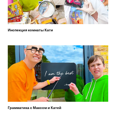
Инспекция комнаты Кати
Грамматика с Максом и Катей