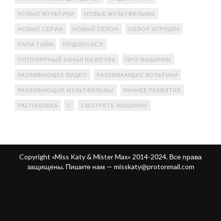
НОВЫЕ МУЛЬТИКИ
НОВЫЕ МУЛЬТФИЛЬМЫ
НОВЫЕ СЕРИИ
НОВЫЙ СЕЗОН
ОБЗОР ИГРУШЕК
ПАПА ТАЙМ
ПОДІЛИТИСЯ
ПОПУЛЯРНЫЙ КАНАЛ НА ЮТУБЕ
ПРО МАШИНКИ
РАЗВИВАЮЩЕЕ ВИДЕО
РАЗВИВАЮЩИЕ МУЛЬТИКИ
РАЗВИВАЮЩИЕ МУЛЬТФИЛЬМЫ
РАННЕЕ РАЗВИТИЕ
РАСПАКОВКА
С
СМОТРЕТЬ МАШИНКИ
Copyright «Miss Katy & Mister Max» 2014-2024. Все права
защищены. Пишите нам —
misskaty@protonmail.com