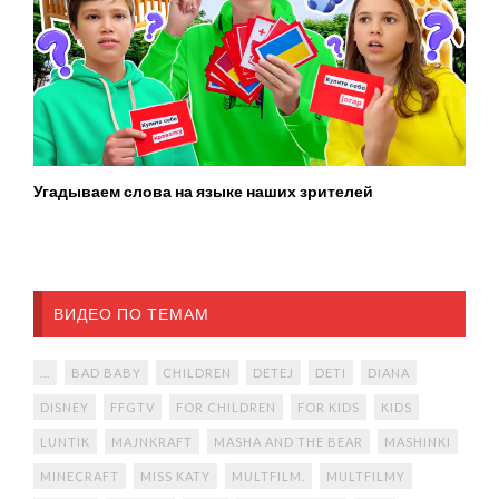
Угадываем слова на языке наших зрителей
ВИДЕО ПО ТЕМАМ
...
BAD BABY
CHILDREN
DETEJ
DETI
DIANA
DISNEY
FFGTV
FOR CHILDREN
FOR KIDS
KIDS
LUNTIK
MAJNKRAFT
MASHA AND THE BEAR
MASHINKI
MINECRAFT
MISS KATY
MULTFILM.
MULTFILMY