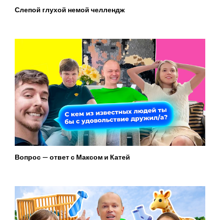
Слепой глухой немой челлендж
Вопрос — ответ с Максом и Катей