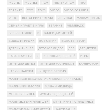
MULTIK
MULTIKI
PLAY
PRETEND PLAY
PRO
TERAN1T
TOY
TOYS
VIDEO
VIDEO FOR KIDS
VLOG
ВСЕ СЕРИИ ПОДРЯД
ИГРУШКИ
МАШАМЕДВЕДЬ
СЕМЬЯ ИГРАЕТ В ИГРЫ
ТЕРАНИТ
ЧЕЛЛЕНДЖ
БЕЗКОШТОВНО
В
ВИДЕО ДЛЯ ДЕТЕЙ
ВИДЕО ИГРУШКИ
ВСЕ СЕРИИ
ВІДЕОТЕЛЕФОН
ДЕТСКИЙ КАНАЛ
ДЕТСКОЕ ВИДЕО
ДЛЯ
ДЛЯ ДЕТЕЙ
ЗАВАНТАЖИТИ
И
ИГРУШКИ ДЛЯ ДЕТЕЙ
ИГРЫ
ИГРЫ ДЛЯ ДЕТЕЙ
ИГРЫ ДЛЯ МАЛЬЧИКОВ
КАМЕРОФОН
КАПУКИ КАНУКИ
КИНДЕР СЮРПРИЗ
МАЛЕНЬКАЯ ДЕВОЧКА РАСКРЫВАЕТ СЮРПРИЗЫ
МАЛЕНЬКИЙ БЛОГЕР
МАША И МЕДВЕДЬ
МНОГО ИГРУШЕК
МУЛЬТИКИ ДЛЯ ДЕТЕЙ
МУЛЬТИКИ ДЛЯ МАЛЫШЕЙ
МУЛЬТИКИ ПРО МАШИНКИ
МУЛЬТФИЛЬМЫ ДЛЯ ДЕТЕЙ
НАДСИЛАННЯ