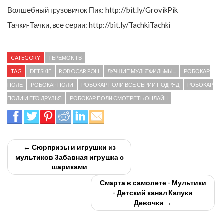
Волшебный грузовичок Пик: http://bit.ly/GrovikPik
Тачки-Тачки, все серии: http://bit.ly/TachkiTachki
CATEGORY
ТЕРЕМОК ТВ
TAG
DETSKIE
ROBOCAR POLI
ЛУЧШИЕ МУЛЬТФИЛЬМЫ...
РОБОКАР
ПОЛЕ
РОБОКАР ПОЛИ
РОБОКАР ПОЛИ ВСЕ СЕРИИ ПОДРЯД
РОБОКАР
ПОЛИ И ЕГО ДРУЗЬЯ
РОБОКАР ПОЛИ СМОТРЕТЬ ОНЛАЙН
← Сюрпризы и игрушки из
мультиков Забавная игрушка с
шариками
Смарта в самолете - Мультики
- Детский канал Капуки
Девочки →