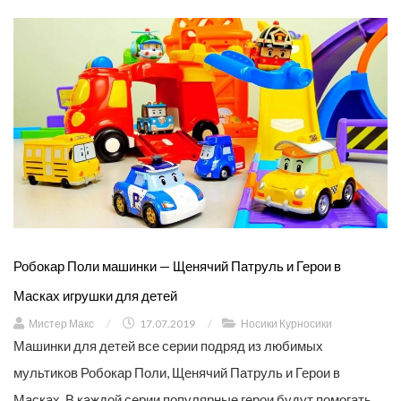
Робокар Поли машинки — Щенячий Патруль и Герои в
Масках игрушки для детей
Мистер Макс
/
17.07.2019
/
Носики Курносики
Машинки для детей все серии подряд из любимых
мультиков Робокар Поли, Щенячий Патруль и Герои в
Масках. В каждой серии популярные герои будут помогать