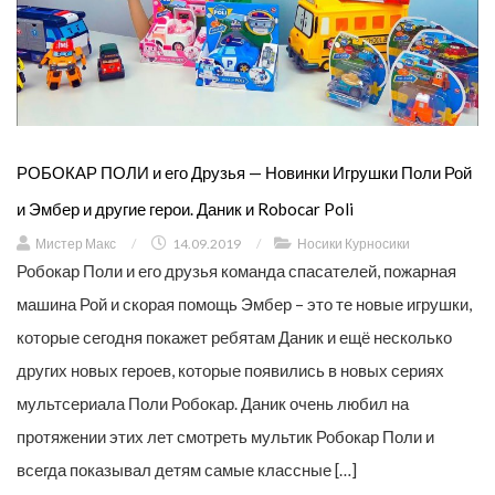
РОБОКАР ПОЛИ и его Друзья — Новинки Игрушки Поли Рой
и Эмбер и другие герои. Даник и Robocar Poli
Мистер Макс
/
14.09.2019
/
Носики Курносики
Робокар Поли и его друзья команда спасателей, пожарная
машина Рой и скорая помощь Эмбер – это те новые игрушки,
которые сегодня покажет ребятам Даник и ещё несколько
других новых героев, которые появились в новых сериях
мультсериала Поли Робокар. Даник очень любил на
протяжении этих лет смотреть мультик Робокар Поли и
всегда показывал детям самые классные […]