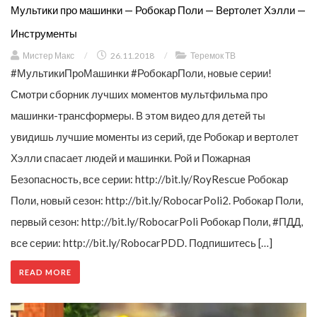
Мультики про машинки — Робокар Поли — Вертолет Хэлли —
Инструменты
Мистер Макс
/
26.11.2018
/
Теремок ТВ
#МультикиПроМашинки #РобокарПоли, новые серии!
Смотри сборник лучших моментов мультфильма про
машинки-трансформеры. В этом видео для детей ты
увидишь лучшие моменты из серий, где Робокар и вертолет
Хэлли спасает людей и машинки. Рой и Пожарная
Безопасность, все серии: http://bit.ly/RoyRescue Робокар
Поли, новый сезон: http://bit.ly/RobocarPoli2. Робокар Поли,
первый сезон: http://bit.ly/RobocarPoli Робокар Поли, #ПДД,
все серии: http://bit.ly/RobocarPDD. Подпишитесь […]
READ MORE