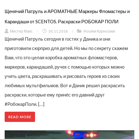
Щенячий Патруль и АРОМАТНЫЕ Маркеры Фломастеры и
Карандаши от SCENTOS. Раскраски РОБОКАР ПОЛИ
Мистер Макс
/
30.11.2018
/
Носики Курносики
Щенячий Патруль сегодня в гостях у Даника и они
приготовили сюрприз для детей. Но мы по секрету скажем
Вам, что это целая коробка ароматных фломастеров,
маркеров, карандашей, ручек с помощью которых можно
учить цвета, раскрашивать и рисовать героев из своих
любимых мультфильмов. Вот и Даник решил раскрасить
раскраски, которые ему принёс его давний друг
#РобокарПоли. […]
READ MORE