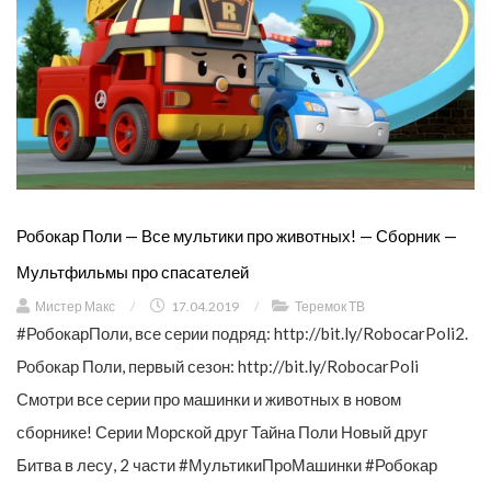
Робокар Поли — Все мультики про животных! — Сборник —
Мультфильмы про спасателей
Мистер Макс
/
17.04.2019
/
Теремок ТВ
#РобокарПоли, все серии подряд: http://bit.ly/RobocarPoli2.
Робокар Поли, первый сезон: http://bit.ly/RobocarPoli
Смотри все серии про машинки и животных в новом
сборнике! Серии Морской друг Тайна Поли Новый друг
Битва в лесу, 2 части #МультикиПроМашинки #Робокар