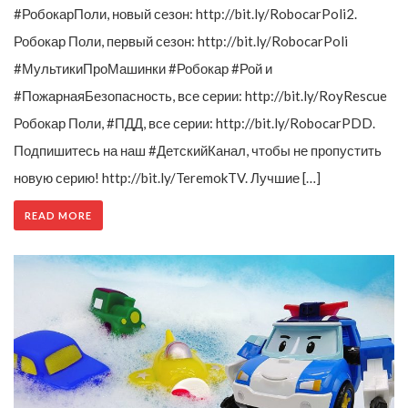
#РобокарПоли, новый сезон: http://bit.ly/RobocarPoli2.
Робокар Поли, первый сезон: http://bit.ly/RobocarPoli
#МультикиПроМашинки #Робокар #Рой и
#ПожарнаяБезопасность, все серии: http://bit.ly/RoyRescue
Робокар Поли, #ПДД, все серии: http://bit.ly/RobocarPDD.
Подпишитесь на наш #ДетскийКанал, чтобы не пропустить
новую серию! http://bit.ly/TeremokTV. Лучшие […]
READ MORE