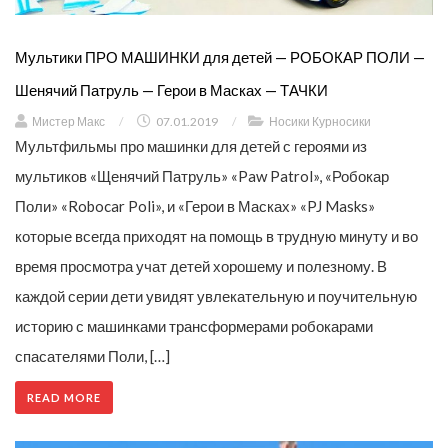
Мультики ПРО МАШИНКИ для детей — РОБОКАР ПОЛИ —
Шенячий Патруль — Герои в Масках — ТАЧКИ
Мистер Макс
/
07.01.2019
/
Носики Курносики
Мультфильмы про машинки для детей с героями из
мультиков «Щенячий Патруль» «Paw Patrol», «Робокар
Поли» «Robocar Poli», и «Герои в Масках» «PJ Masks»
которые всегда приходят на помощь в трудную минуту и во
время просмотра учат детей хорошему и полезному. В
каждой серии дети увидят увлекательную и поучительную
историю с машинками трансформерами робокарами
спасателями Поли, […]
READ MORE