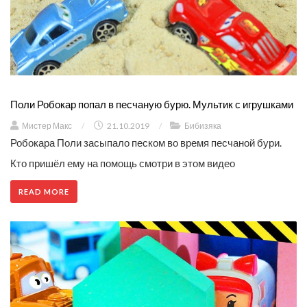
Поли Робокар попал в песчаную бурю. Мультик с игрушками
Мистер Макс
/
21.10.2019
/
Бибизяка
Робокара Поли засыпало песком во время песчаной бури.
Кто пришёл ему на помощь смотри в этом видео
READ MORE