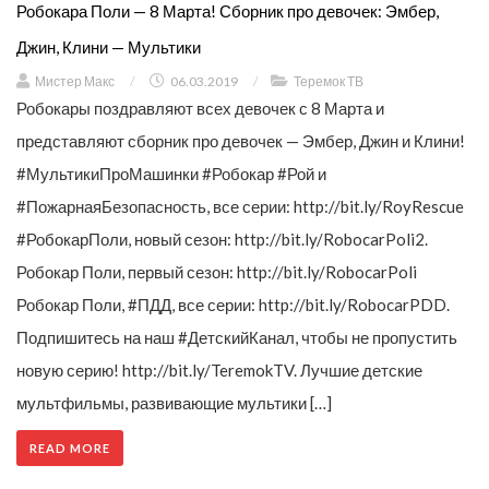
Робокара Поли — 8 Марта! Сборник про девочек: Эмбер,
Джин, Клини — Мультики
Мистер Макс
/
06.03.2019
/
Теремок ТВ
Робокары поздравляют всех девочек с 8 Марта и
представляют сборник про девочек — Эмбер, Джин и Клини!
#МультикиПроМашинки #Робокар #Рой и
#ПожарнаяБезопасность, все серии: http://bit.ly/RoyRescue
#РобокарПоли, новый сезон: http://bit.ly/RobocarPoli2.
Робокар Поли, первый сезон: http://bit.ly/RobocarPoli
Робокар Поли, #ПДД, все серии: http://bit.ly/RobocarPDD.
Подпишитесь на наш #ДетскийКанал, чтобы не пропустить
новую серию! http://bit.ly/TeremokTV. Лучшие детские
мультфильмы, развивающие мультики […]
READ MORE