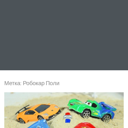
Метка:
Робокар Поли