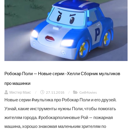
Робокар Поли — Новые серии -Хелли Сборник мультиков
про машинки
Мистер Макс
/
27.11.2018
/
GetMovies
Новые серии #мультика про Робокар Поли и его друзей.
Узнай, какие инструменты нужны Поли, чтобы помогать
жителям города. #робокарполиновые Рой — пожарная
машина, хорошо знакомая маленьким зрителям по