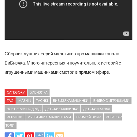
Сборник лучших серий мультиков про машинки канала
БиБизяка. Много интересных и поучительных историй с
игрушечными машинками смотри в прямом эфире.
CATEGORY
БИБИЗЯКА
TAG
MASHIN
TACHKI
БИБИЗЯКА МАШИНКИ
ВИДЕО С ИГРУШКАМИ
ВСЕ СЕРИИ ПОДРЯД
ДЕТСКИЕ МАШИНКИ
ДЕТСКИЙ КАНАЛ
ИГРУШКИ
МУЛЬТИКИ С МАШИНКАМИ
ПРЯМОЙ ЭФИР
РОБОКАР
ПОЛИ