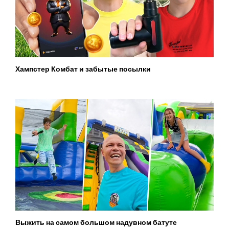
Хампстер Комбат и забытые посылки
Выжить на самом большом надувном батуте