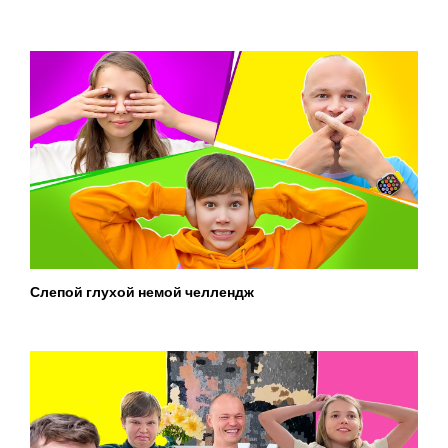
Слепой глухой немой челлендж