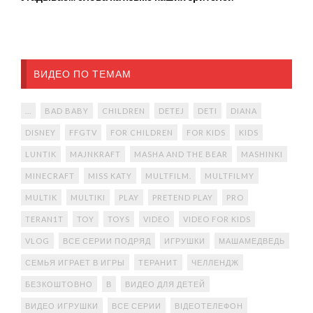
ВИДЕО ПО ТЕМАМ
...
BAD BABY
CHILDREN
DETEJ
DETI
DIANA
DISNEY
FFGTV
FOR CHILDREN
FOR KIDS
KIDS
LUNTIK
MAJNKRAFT
MASHA AND THE BEAR
MASHINKI
MINECRAFT
MISS KATY
MULTFILM.
MULTFILMY
MULTIK
MULTIKI
PLAY
PRETEND PLAY
PRO
TERAN1T
TOY
TOYS
VIDEO
VIDEO FOR KIDS
VLOG
ВСЕ СЕРИИ ПОДРЯД
ИГРУШКИ
МАШАМЕДВЕДЬ
СЕМЬЯ ИГРАЕТ В ИГРЫ
ТЕРАНИТ
ЧЕЛЛЕНДЖ
БЕЗКОШТОВНО
В
ВИДЕО ДЛЯ ДЕТЕЙ
ВИДЕО ИГРУШКИ
ВСЕ СЕРИИ
ВІДЕОТЕЛЕФОН