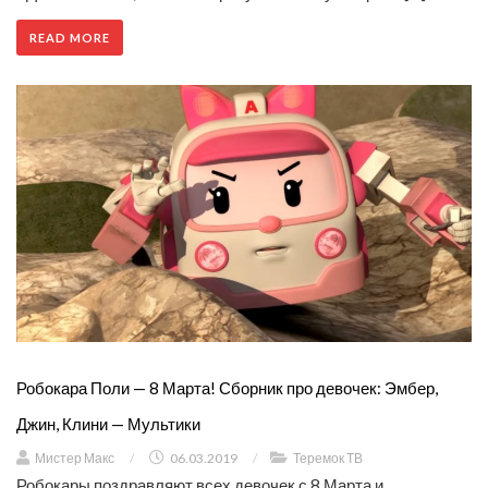
READ MORE
Робокара Поли — 8 Марта! Сборник про девочек: Эмбер,
Джин, Клини — Мультики
Мистер Макс
/
06.03.2019
/
Теремок ТВ
Робокары поздравляют всех девочек с 8 Марта и