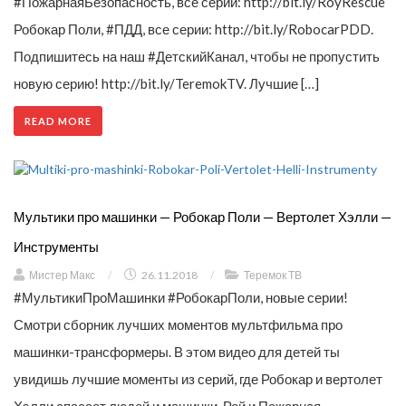
#ПожарнаяБезопасность, все серии: http://bit.ly/RoyRescue
Робокар Поли, #ПДД, все серии: http://bit.ly/RobocarPDD.
Подпишитесь на наш #ДетскийКанал, чтобы не пропустить
новую серию! http://bit.ly/TeremokTV. Лучшие […]
READ MORE
Мультики про машинки — Робокар Поли — Вертолет Хэлли —
Инструменты
Мистер Макс
/
26.11.2018
/
Теремок ТВ
#МультикиПроМашинки #РобокарПоли, новые серии!
Смотри сборник лучших моментов мультфильма про
машинки-трансформеры. В этом видео для детей ты
увидишь лучшие моменты из серий, где Робокар и вертолет
Хэлли спасает людей и машинки. Рой и Пожарная