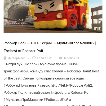
Робокар Поли — ТОП-5 серий! — Мультики про машинки |
The best of Robocar Poli
Мистер Макс
/
28.02.2019
/
Теремок ТВ
Смотри лучшие серии мультика про машинки-
трансформеры, команду спасателей — Робокар Поли! Best
of the best! Самые популярные серии за все годы.
#РобокарПоли, новый сезон: http://bit.ly/RobocarPoli2.
Робокар Поли, первый сезон: http://bit.ly/RobocarPoli
#МультикиПроМашинки #Робокар #Рой и