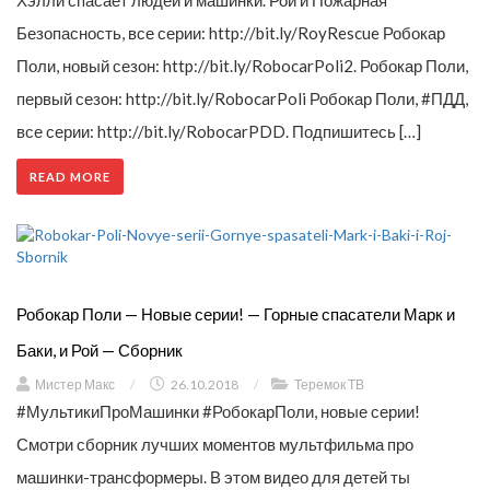
Безопасность, все серии: http://bit.ly/RoyRescue Робокар
Поли, новый сезон: http://bit.ly/RobocarPoli2. Робокар Поли,
первый сезон: http://bit.ly/RobocarPoli Робокар Поли, #ПДД,
все серии: http://bit.ly/RobocarPDD. Подпишитесь […]
READ MORE
Робокар Поли — Новые серии! — Горные спасатели Марк и
Баки, и Рой — Сборник
Мистер Макс
/
26.10.2018
/
Теремок ТВ
#МультикиПроМашинки #РобокарПоли, новые серии!
Смотри сборник лучших моментов мультфильма про
машинки-трансформеры. В этом видео для детей ты