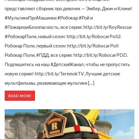
представляют сборник про девочек — Эмбер, Джин и Клини!
#МультикиПроМашинки #Робокар #Рой и
#ПожарнаяБезопасность, все серии: http://bit.ly/RoyRescue
#РобокарПоли, новый сезон: http://bit.ly/RobocarPoli2.
Робокар Поли, первый сезон: http://bit.ly/RobocarPoli
Робокар Поли, #ПДД, все серии: http://bit.ly/RobocarPDD.
Подпишитесь на наш #ДетскийКанал, чтобы не пропустить
новую серию! http://bit.ly/TeremokTV. Лучшие детские
мультфильмы, развивающие мультики […]
READ MORE