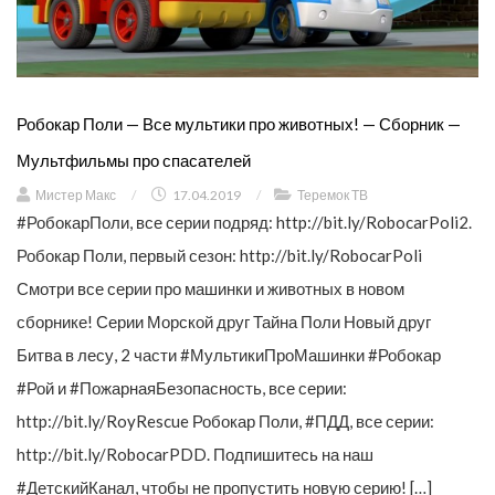
Робокар Поли — Все мультики про животных! — Сборник —
Мультфильмы про спасателей
Мистер Макс
/
17.04.2019
/
Теремок ТВ
#РобокарПоли, все серии подряд: http://bit.ly/RobocarPoli2.
Робокар Поли, первый сезон: http://bit.ly/RobocarPoli
Смотри все серии про машинки и животных в новом
сборнике! Серии Морской друг Тайна Поли Новый друг
Битва в лесу, 2 части #МультикиПроМашинки #Робокар
#Рой и #ПожарнаяБезопасность, все серии:
http://bit.ly/RoyRescue Робокар Поли, #ПДД, все серии:
http://bit.ly/RobocarPDD. Подпишитесь на наш
#ДетскийКанал, чтобы не пропустить новую серию! […]