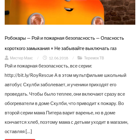
Робокары — Рой и пожарная безопасность — Опасность
короткого замыкания + Не забывайте выключать газ
Мистер Макс
/
12.06.2018
/
Теремок ТВ
Рой и пожарная безопасность, все серии:
http://bit.ly/RoyRescue А в этом мультфильме школьный
автобус Скулби заболевает, и ученики приходят его
проведать. Чтобы было теплее, они включают сразу все
обогреватели в доме Скулби, что приводит к пожару. Во
второй серии мама Питера варит варенье, но в доме
кончается хлеб, поэтому мама с детьми уходит в магазин,
оставляя […]