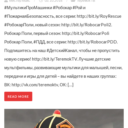
Мистер Макс
/
03.10.2018
/
Теремок ТВ
#МультикиПроМашинки #Робокар #Рой и
#ПожарнаяБезопасность, все серии: http://bit.ly/RoyRescue
#РобокарПоли, новый сезон: http://bit.ly/RobocarPoli2.
Робокар Поли, первый сезон: http://bit.ly/RobocarPoli
Робокар Поли, #ПДД, все серии: http://bit.ly/RobocarPDD.
Подпишитесь на наш #ДетскийКанал, чтобы не пропустить
новую серию! http://bit.ly/TeremokTV. Лучшие детские
мультфильмы, развивающие мультики для малышей, песни,
передачи и игры для детей – вы найдете в наших группах:
ВК: http://vk.com/teremoktv, ОК: […]
READ MORE