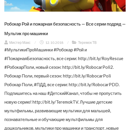
Робокар Рой и пожарная безопасность — Все серии подряд —
Мультик про машинки
Мистер Макс
/
12.10.2018
/
Теремок ТВ
#МультикиПроМашинки #Робокар #Рой и
#ПожарнаяБезопасность, все серии: http://bit.ly/RoyRescue
#РобокарПоли, новый сезон: http://bit.ly/RobocarPoli2.
Робокар Поли, первый сезон: http://bit.ly/RobocarPoli
Робокар Поли, #ПДД, все серии: http://bit.ly/RobocarPDD.
Подпишитесь на наш #ДетскийКанал, чтобы не пропустить
новую серию! http://bit.ly/TeremokTV. Лучшие детские
мультфильмы, развивающие мультики для малышей,
познавательные и обучающие мультфильмы для
дошкольников, мультики про машинки и транспорт, новые