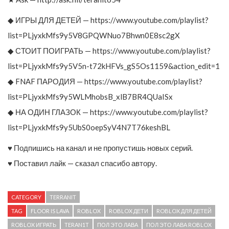
◆ ИГРЫ ДЛЯ ДЕТЕЙ — https://www.youtube.com/playlist?
list=PLjyxkMfs9y5V8GPQWNuo7Bhwn0E8sc2gX
◆ СТОИТ ПОИГРАТЬ — https://www.youtube.com/playlist?
list=PLjyxkMfs9y5V5n-t72kHFVs_gS5Os1159&action_edit=1
◆ FNAF ПАРОДИЯ — https://www.youtube.com/playlist?
list=PLjyxkMfs9y5WLMhobsB_xlB7BR4QUaISx
◆ НА ОДИН ГЛАЗОК — https://www.youtube.com/playlist?
list=PLjyxkMfs9y5UbS0oepSyV4N7T76keshBL
♥ Подпишись на канал и не пропустишь новых серий.
♥ Поставил лайк — сказал спасибо автору.
CATEGORY
TERRANIT
TAG
FLOOR IS LAVA
ROBLOX
ROBLOX ДЕТИ
ROBLOX ДЛЯ ДЕТЕЙ
ROBLOX ИГРАТЬ
TERAN1T
ПОЛ ЭТО ЛАВА
ПОЛ ЭТО ЛАВА ROBLOX