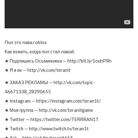
Пол это лава roblox
Как вsжить, когда пол стал лавой.
★ Подпишись Осьминожка — http://bit.ly/1ouhPRh
★ Я в вк — http://vk.com/teranit
★ ЗАКАЗ РЕКЛАМЫ — http://vk.com/topic-
46671338_28290655
★ Instagram — https://instagram.com/teran1t/
★ Моя группа — http://vk.com/teranitgame
★ Twitter — https://twitter.com/TERRRAN1T
★ Twitch — http://www.twitch.tv/teran1t
★ Ask — http://ask.fm/teranit654