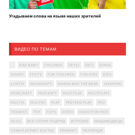
Угадываем слова на языке наших зрителей
ВИДЕО ПО ТЕМАМ
...
BAD BABY
CHILDREN
DETEJ
DETI
DIANA
DISNEY
FFGTV
FOR CHILDREN
FOR KIDS
KIDS
LUNTIK
MAJNKRAFT
MASHA AND THE BEAR
MASHINKI
MINECRAFT
MISS KATY
MULTFILM.
MULTFILMY
MULTIK
MULTIKI
PLAY
PRETEND PLAY
PRO
TERAN1T
TOY
TOYS
VIDEO
VIDEO FOR KIDS
VLOG
ВСЕ СЕРИИ ПОДРЯД
ИГРУШКИ
МАШАМЕДВЕДЬ
СЕМЬЯ ИГРАЕТ В ИГРЫ
ТЕРАНИТ
ЧЕЛЛЕНДЖ