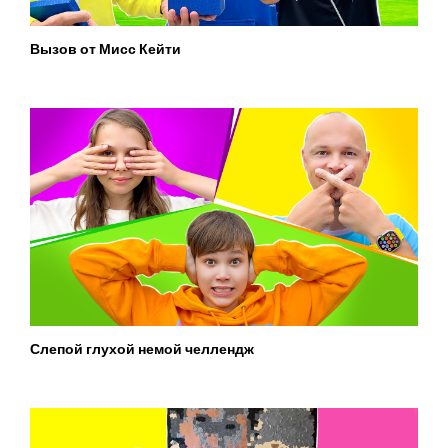
Вызов от Мисс Кейти
Слепой глухой немой челлендж