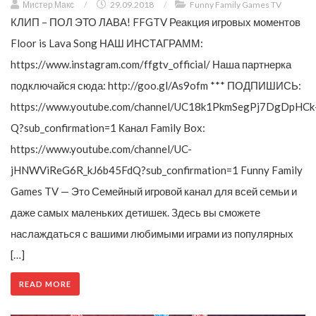
Мистер Макс
/
29.09.2018
/
Funny Family Games TV
КЛИП – ПОЛ ЭТО ЛАВА! FFGTV Реакция игровых моментов
Floor is Lava Song НАШ ИНСТАГРАММ:
https://www.instagram.com/ffgtv_official/ Наша партнерка
подключайся сюда: http://goo.gl/As9ofm *** ПОДПИШИСЬ:
https://www.youtube.com/channel/UC18k1PkmSegPj7DgDpHCk
Q?sub_confirmation=1 Канал Family Box:
https://www.youtube.com/channel/UC-
jHNWViReG6R_kJ6b45FdQ?sub_confirmation=1 Funny Family
Games TV — Это Семейный игровой канал для всей семьи и
даже самых маленьких детишек. Здесь вы сможете
наслаждаться с вашими любимыми играми из популярных
[…]
READ MORE