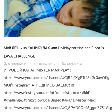
Мой ДЕНЬ на КАНИКУЛАХ или Holiday routine and Floor is
LAVA CHALLENGE
Мистер Макс
/
04.06.2018
/
Mister Max
ИГРОВОЙ КАНАЛ MISTER MAX PLAY :
https://www.youtube.com/channel/UCjB2ziXgFTei3xGr3avOIig
МОЙ Instagram ► ПОДПИСЫВАЕМСЯ!!!
https://www.instagram.com/officialmistermax/ #kid’s,
#challenge, #crazyclow Все Видео Канала Mister Max:
https://www.youtube.com/channel/UC_8PAD0Qmi6_gpe77S1Atg