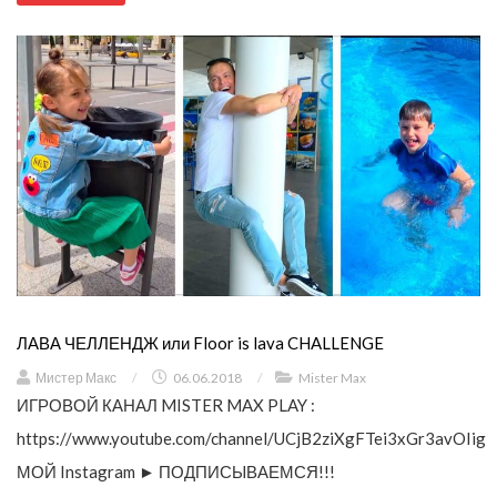
ЛАВА ЧЕЛЛЕНДЖ или Floor is lava CHALLENGE
Мистер Макс
/
06.06.2018
/
Mister Max
ИГРОВОЙ КАНАЛ MISTER MAX PLAY :
https://www.youtube.com/channel/UCjB2ziXgFTei3xGr3avOIig
МОЙ Instagram ► ПОДПИСЫВАЕМСЯ!!!