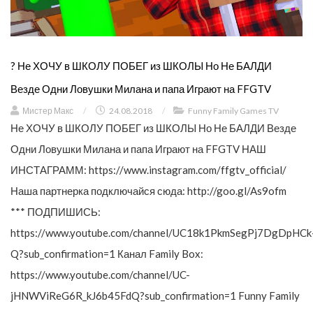
? Не ХОЧУ в ШКОЛУ ПОБЕГ из ШКОЛЫ Но Не БАЛДИ
Везде Одни Ловушки Милана и папа Играют на FFGTV
Мистер Макс
/
24.08.2018
/
Funny Family Games TV
Не ХОЧУ в ШКОЛУ ПОБЕГ из ШКОЛЫ Но Не БАЛДИ Везде
Одни Ловушки Милана и папа Играют на FFGTV НАШ
ИНСТАГРАММ: https://www.instagram.com/ffgtv_official/
Наша партнерка подключайся сюда: http://goo.gl/As9ofm
*** ПОДПИШИСЬ:
https://www.youtube.com/channel/UC18k1PkmSegPj7DgDpHCk
Q?sub_confirmation=1 Канал Family Box:
https://www.youtube.com/channel/UC-
jHNWViReG6R_kJ6b45FdQ?sub_confirmation=1 Funny Family