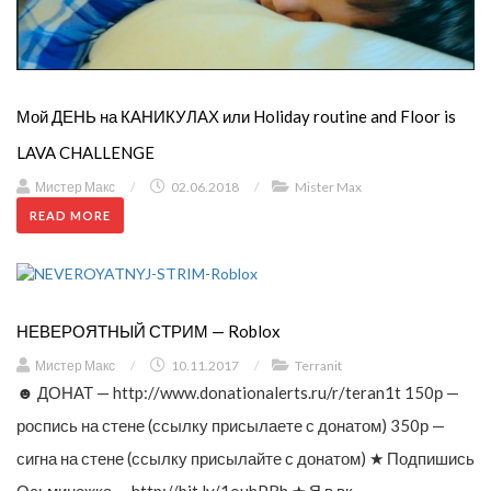
Мой ДЕНЬ на КАНИКУЛАХ или Holiday routine and Floor is
LAVA CHALLENGE
Мистер Макс
/
02.06.2018
/
Mister Max
READ MORE
НЕВЕРОЯТНЫЙ СТРИМ — Roblox
Мистер Макс
/
10.11.2017
/
Terranit
☻ ДОНАТ — http://www.donationalerts.ru/r/teran1t 150р —
роспись на стене (ссылку присылаете с донатом) 350р —
сигна на стене (ссылку присылайте с донатом) ★ Подпишись