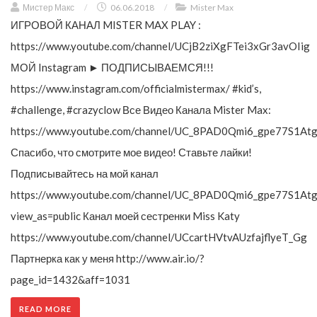
Мистер Макс
/
06.06.2018
/
Mister Max
ИГРОВОЙ КАНАЛ MISTER MAX PLAY :
https://www.youtube.com/channel/UCjB2ziXgFTei3xGr3avOIig
МОЙ Instagram ► ПОДПИСЫВАЕМСЯ!!!
https://www.instagram.com/officialmistermax/ #kid’s,
#challenge, #crazyclow Все Видео Канала Mister Max:
https://www.youtube.com/channel/UC_8PAD0Qmi6_gpe77S1Atg
Спасибо, что смотрите мое видео! Ставьте лайки!
Подписывайтесь на мой канал
https://www.youtube.com/channel/UC_8PAD0Qmi6_gpe77S1Atg
view_as=public Канал моей сестренки Miss Katy
https://www.youtube.com/channel/UCcartHVtvAUzfajflyeT_Gg
Партнерка как у меня http://www.air.io/?
page_id=1432&aff=1031
READ MORE