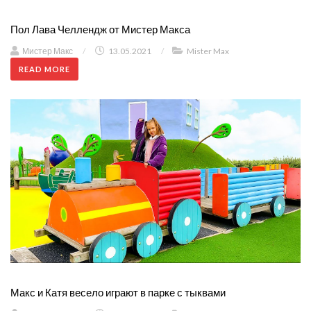
Пол Лава Челлендж от Мистер Макса
Мистер Макс
/
13.05.2021
/
Mister Max
READ MORE
Макс и Катя весело играют в парке с тыквами