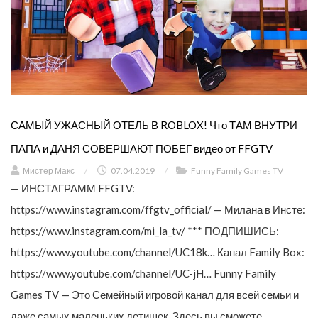
САМЫЙ УЖАСНЫЙ ОТЕЛЬ В ROBLOX! Что ТАМ ВНУТРИ
ПАПА и ДАНЯ СОВЕРШАЮТ ПОБЕГ видео от FFGTV
Мистер Макс
/
07.04.2019
/
Funny Family Games TV
— ИНСТАГРАММ FFGTV:
https://www.instagram.com/ffgtv_official/ — Милана в Инсте:
https://www.instagram.com/mi_la_tv/ *** ПОДПИШИСЬ:
https://www.youtube.com/channel/UC18k… Канал Family Box:
https://www.youtube.com/channel/UC-jH… Funny Family
Games TV — Это Семейный игровой канал для всей семьи и
даже самых маленьких детишек. Здесь вы сможете