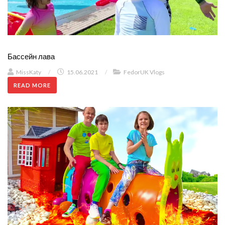
Бассейн лава
MissKaty
/
15.06.2021
/
FedorUK Vlogs
READ MORE