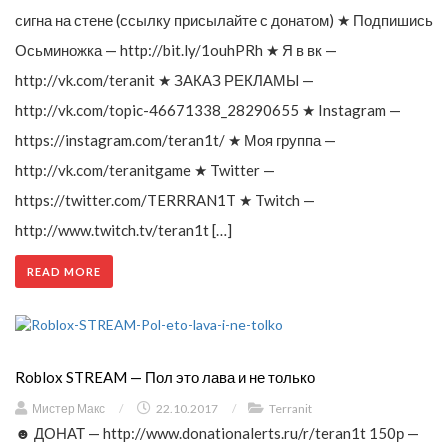
сигна на стене (ссылку присылайте с донатом) ★ Подпишись
Осьминожка — http://bit.ly/1ouhPRh ★ Я в вк —
http://vk.com/teranit ★ ЗАКАЗ РЕКЛАМЫ —
http://vk.com/topic-46671338_28290655 ★ Instagram —
https://instagram.com/teran1t/ ★ Моя группа —
http://vk.com/teranitgame ★ Twitter —
https://twitter.com/TERRRAN1T ★ Twitch —
http://www.twitch.tv/teran1t […]
READ MORE
Roblox STREAM — Пол это лава и не только
Мистер Макс
/
22.10.2017
/
Terranit
☻ ДОНАТ — http://www.donationalerts.ru/r/teran1t 150р —