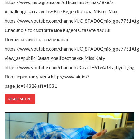
https://www.instagram.com/officialmistermax/ #kid’s,
#challenge, #crazyclow Все Видео Канала Mister Max:
https://www.youtube.com/channel/UC_8PAD0Qmi6_gpe77S1Atg
Спасибо, что смотрите мое видео! Ставьте лайки!
Подписывайтесь на мой канал
https://www.youtube.com/channel/UC_8PAD0Qmi6_gpe77S1Atg
view_as=public Канал моей сестренки Miss Katy
https://www.youtube.com/channel/UCcartHVtvAUzfajflyeT_Gg
Партнерка как у меня http://www.air.io/?
page_id=1432&aff=1031
READ MORE