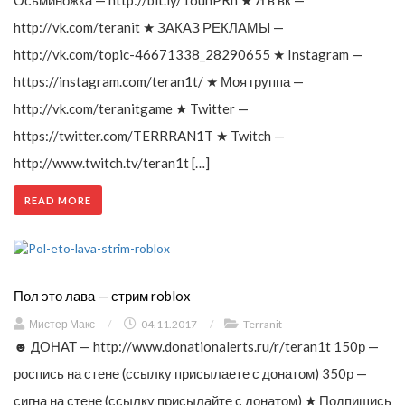
Осьминожка — http://bit.ly/1ouhPRh ★ Я в вк —
http://vk.com/teranit ★ ЗАКАЗ РЕКЛАМЫ —
http://vk.com/topic-46671338_28290655 ★ Instagram —
https://instagram.com/teran1t/ ★ Моя группа —
http://vk.com/teranitgame ★ Twitter —
https://twitter.com/TERRRAN1T ★ Twitch —
http://www.twitch.tv/teran1t […]
READ MORE
Пол это лава — стрим roblox
Мистер Макс
/
04.11.2017
/
Terranit
☻ ДОНАТ — http://www.donationalerts.ru/r/teran1t 150р —
роспись на стене (ссылку присылаете с донатом) 350р —
сигна на стене (ссылку присылайте с донатом) ★ Подпишись