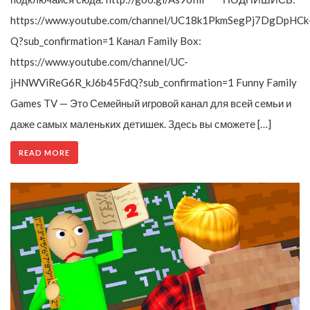
https://www.youtube.com/channel/UC18k1PkmSegPj7DgDpHCk
Q?sub_confirmation=1 Канал Family Box:
https://www.youtube.com/channel/UC-
jHNWViReG6R_kJ6b45FdQ?sub_confirmation=1 Funny Family
Games TV — Это Семейный игровой канал для всей семьи и
даже самых маленьких детишек. Здесь вы сможете […]
READ MORE