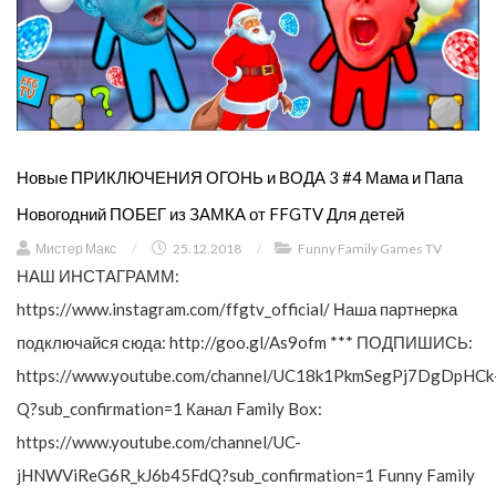
Новые ПРИКЛЮЧЕНИЯ ОГОНЬ и ВОДА 3 #4 Мама и Папа
Новогодний ПОБЕГ из ЗАМКА от FFGTV Для детей
Мистер Макс
/
25.12.2018
/
Funny Family Games TV
НАШ ИНСТАГРАММ:
https://www.instagram.com/ffgtv_official/ Наша партнерка
подключайся сюда: http://goo.gl/As9ofm *** ПОДПИШИСЬ:
https://www.youtube.com/channel/UC18k1PkmSegPj7DgDpHCk
Q?sub_confirmation=1 Канал Family Box:
https://www.youtube.com/channel/UC-
jHNWViReG6R_kJ6b45FdQ?sub_confirmation=1 Funny Family