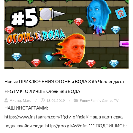
Новые ПРИКЛЮЧЕНИЯ ОГОНЬ и ВОДА 3 #5 Челлендж от
FFGTV КТО ЛУЧШЕ Огонь или ВОДА
Мистер Макс
/
13.01.2019
/
Funny Family Games TV
НАШ ИНСТАГРАММ:
https://www.instagram.com/ffgtv_official/ Наша партнерка
подключайся сюда: http://goo.gl/As9ofm *** ПОДПИШИСЬ: