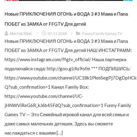
Новые ПРИКЛЮЧЕНИЯ ОГОНЬ и ВОДА 3 #3 Мама и Папа
ПОБЕГ из ЗАМКА от FFGTV Для детей
Мистер Макс
/
07.11.2018
/
Funny Family Games TV
Новые ПРИКЛЮЧЕНИЯ ОГОНЬ и ВОДА 3 #3 Мама и Папа
ПОБЕГ из ЗАМКА от FFGTV Для детей НАШ ИНСТАГРАММ:
https://www.instagram.com/ffgtv_official/ Наша партнерка
подключайся сюда: http://goo.gl/As9ofm *** ПОДПИШИСЬ:
https://www.youtube.com/channel/UC18k1PkmSegPj7DgDpHCk
Q?sub_confirmation=1 Канал Family Box:
https://www.youtube.com/channel/UC-
jHNWViReG6R_kJ6b45FdQ?sub_confirmation=1 Funny Family
Games TV — Это Семейный игровой канал для всей семьи и
даже самых маленьких детишек. Здесь вы сможете
наслаждаться с вашими […]