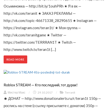
Осьминожка — http://bit.ly/1ouhPRh ★ Я в вк —
http://vk.com/teranit ★ ЗАКАЗ РЕКЛАМЫ —
http://vk.com/topic-46671338_28290655 ★ Instagram —
https://instagram.com/teran1t/ ★ Моя группа —
http://vk.com/teranitgame ★ Twitter —
https://twitter.com/TERRRAN1T ★ Twitch —
http://www.twitch.tv/teran1t […]
READ MORE
Roblox STREAM — Кто последний, тот дурак!
Мистер Макс
/
29.10.2017
/
Terranit
☻ ДОНАТ — http://www.donationalerts.ru/r/teran1t 150р —
роспись на стене (ссылку присылаете с донатом) 350р —