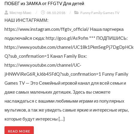
ПОБЕГ из ЗАМКА от FFGTV Для детей
Мистер Макс
/
08.10.2018
/
Funny Family Games TV
НАШ ИНСТАГРАММ:
https://www.instagram.com/ffgtv_official/ Наша партнерка
подключайся сюда: http://goo.gl/As9ofm *** ПОДПИШИСЬ:
https://www.youtube.com/channel/UC18k1PkmSegPj7DgDpHCk
Q?sub_confirmation=1 Канал Family Box:
https://www.youtube.com/channel/UC-
jHNWViReG6R_kJ6b45FdQ?sub_confirmation=1 Funny Family
Games TV — Это Семейный игровой канал для всей семьи и
даже самых маленьких детишек. Здесь вы сможете
наслаждаться с вашими любимыми играми из популярных
мультиков, а так же увидеть самые яркие и интересные игры,
которые будут интересны […]
READ MORE