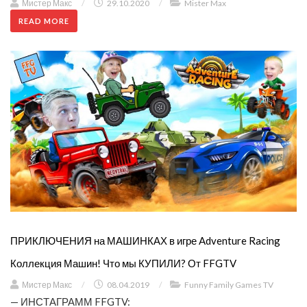
Мистер Макс
/
29.10.2020
/
Mister Max
READ MORE
ПРИКЛЮЧЕНИЯ на МАШИНКАХ в игре Adventure Racing
Коллекция Машин! Что мы КУПИЛИ? От FFGTV
Мистер Макс
/
08.04.2019
/
Funny Family Games TV
— ИНСТАГРАММ FFGTV: