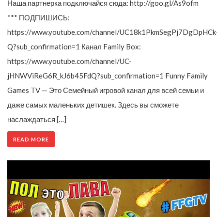
Наша партнерка подключайся сюда: http://goo.gl/As9ofm
*** ПОДПИШИСЬ:
https://www.youtube.com/channel/UC18k1PkmSegPj7DgDpHCk
Q?sub_confirmation=1 Канал Family Box:
https://www.youtube.com/channel/UC-
jHNWViReG6R_kJ6b45FdQ?sub_confirmation=1 Funny Family
Games TV — Это Семейный игровой канал для всей семьи и
даже самых маленьких детишек. Здесь вы сможете
наслаждаться […]
READ MORE