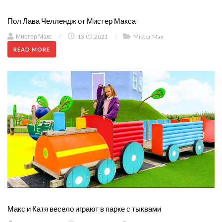
Пол Лава Челлендж от Мистер Макса
Мистер Макс
/
13.05.2021
/
Mister Max
READ MORE
Макс и Катя весело играют в парке с тыквами