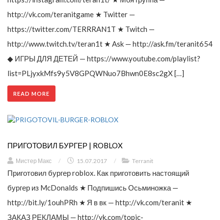
http://vk.com/teranitgame ★ Twitter —
https://twitter.com/TERRRAN1T ★ Twitch —
http://www.twitch.tv/teran1t ★ Ask — http://ask.fm/teranit654
◆ ИГРЫ ДЛЯ ДЕТЕЙ — https://www.youtube.com/playlist?
list=PLjyxkMfs9y5V8GPQWNuo7Bhwn0E8sc2gX […]
READ MORE
ПРИГОТОВИЛ БУРГЕР | ROBLOX
Мистер Макс
/
15.07.2017
/
Terranit
Приготовил бургер roblox. Как приготовить настоящий
бургер из McDonalds ★ Подпишись Осьминожка —
http://bit.ly/1ouhPRh ★ Я в вк — http://vk.com/teranit ★
ЗАКАЗ РЕКЛАМЫ — http://vk.com/topic-