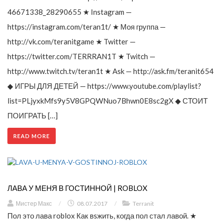
46671338_28290655 ★ Instagram —
https://instagram.com/teran1t/ ★ Моя группа —
http://vk.com/teranitgame ★ Twitter —
https://twitter.com/TERRRAN1T ★ Twitch —
http://www.twitch.tv/teran1t ★ Ask — http://ask.fm/teranit654
◆ ИГРЫ ДЛЯ ДЕТЕЙ — https://www.youtube.com/playlist?
list=PLjyxkMfs9y5V8GPQWNuo7Bhwn0E8sc2gX ◆ СТОИТ
ПОИГРАТЬ […]
READ MORE
ЛАВА У МЕНЯ В ГОСТИННОЙ | ROBLOX
Мистер Макс
/
08.07.2017
/
Terranit
Пол это лава roblox Как вsжить, когда пол стал лавой. ★