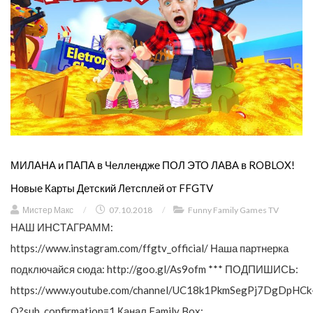
МИЛАНА и ПАПА в Челлендже ПОЛ ЭТО ЛАВА в ROBLOX!
Новые Карты Детский Летсплей от FFGTV
Мистер Макс
/
07.10.2018
/
Funny Family Games TV
НАШ ИНСТАГРАММ:
https://www.instagram.com/ffgtv_official/ Наша партнерка
подключайся сюда: http://goo.gl/As9ofm *** ПОДПИШИСЬ:
https://www.youtube.com/channel/UC18k1PkmSegPj7DgDpHCk
Q?sub_confirmation=1 Канал Family Box: