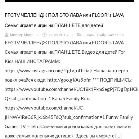
FFGTV ЧЕЛЛЕНДЖ ПОЛ ЭТО ЛАВА или FLOOR is LAVA
Семья играет в игры на ПЛАНШЕТЕ для детей
Мистер Макс
/
12.09.2018
/
Funny Family Games TV
FFGTV ЧЕЛЛЕНДЖ ПОЛ ЭТО ЛАВА или FLOOR is LAVA
Семья играет в игры на ПЛАНШЕТЕ Видео для детей For
Kids НАШ ИНСТАГРАММ:
https://www.instagram.com/ffgtv_official/ Наша партнерка
подключайся сюда: http://goo.gl/As9ofm *** ПОДПИШИСЬ:
https://www.youtube.com/channel/UC18k1PkmSegPj7DgDpHCk
Q?sub_confirmation=1 Канал Family Box:
https://www.youtube.com/channel/UC-
jHNWViReG6R_kJ6b45FdQ?sub_confirmation=1 Funny Family
Games TV — Это Семейный игровой канал для всей семьи и
даже самых маленьких детишек. Здесь вы сможете […]