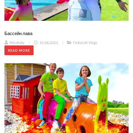
Бассейн лава
MissKaty
/
15.06.2021
/
FedorUK Vlogs
READ MORE