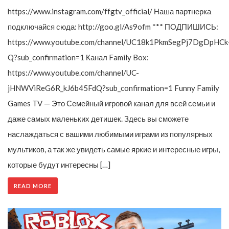
https://www.instagram.com/ffgtv_official/ Наша партнерка
подключайся сюда: http://goo.gl/As9ofm *** ПОДПИШИСЬ:
https://www.youtube.com/channel/UC18k1PkmSegPj7DgDpHCk
Q?sub_confirmation=1 Канал Family Box:
https://www.youtube.com/channel/UC-
jHNWViReG6R_kJ6b45FdQ?sub_confirmation=1 Funny Family
Games TV — Это Семейный игровой канал для всей семьи и
даже самых маленьких детишек. Здесь вы сможете
наслаждаться с вашими любимыми играми из популярных
мультиков, а так же увидеть самые яркие и интересные игры,
которые будут интересны […]
READ MORE