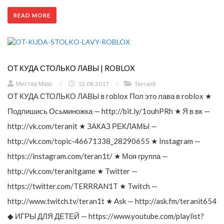
READ MORE
ОТ КУДА СТОЛЬКО ЛАВЫ | ROBLOX
Мистер Макс
/
12.08.2017
/
Terranit
ОТ КУДА СТОЛЬКО ЛАВЫ в roblox Пол это лава в roblox ★
Подпишись Осьминожка — http://bit.ly/1ouhPRh ★ Я в вк —
http://vk.com/teranit ★ ЗАКАЗ РЕКЛАМЫ —
http://vk.com/topic-46671338_28290655 ★ Instagram —
https://instagram.com/teran1t/ ★ Моя группа —
http://vk.com/teranitgame ★ Twitter —
https://twitter.com/TERRRAN1T ★ Twitch —
http://www.twitch.tv/teran1t ★ Ask — http://ask.fm/teranit654
◆ ИГРЫ ДЛЯ ДЕТЕЙ — https://www.youtube.com/playlist?