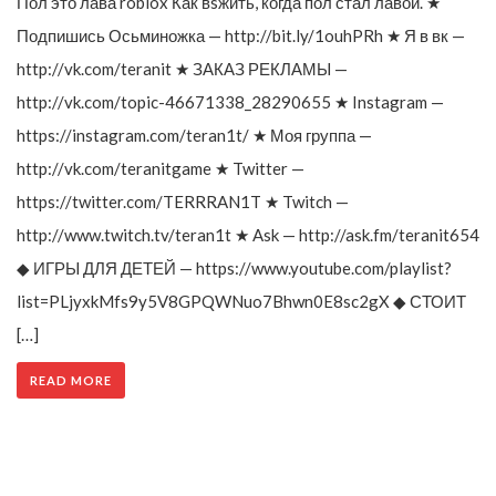
Пол это лава roblox Как вsжить, когда пол стал лавой. ★
Подпишись Осьминожка — http://bit.ly/1ouhPRh ★ Я в вк —
http://vk.com/teranit ★ ЗАКАЗ РЕКЛАМЫ —
http://vk.com/topic-46671338_28290655 ★ Instagram —
https://instagram.com/teran1t/ ★ Моя группа —
http://vk.com/teranitgame ★ Twitter —
https://twitter.com/TERRRAN1T ★ Twitch —
http://www.twitch.tv/teran1t ★ Ask — http://ask.fm/teranit654
◆ ИГРЫ ДЛЯ ДЕТЕЙ — https://www.youtube.com/playlist?
list=PLjyxkMfs9y5V8GPQWNuo7Bhwn0E8sc2gX ◆ СТОИТ
[…]
READ MORE