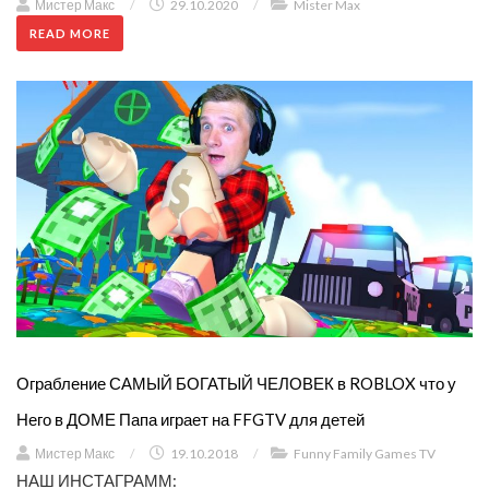
Мистер Макс
/
29.10.2020
/
Mister Max
READ MORE
Ограбление САМЫЙ БОГАТЫЙ ЧЕЛОВЕК в ROBLOX что у
Него в ДОМЕ Папа играет на FFGTV для детей
Мистер Макс
/
19.10.2018
/
Funny Family Games TV
НАШ ИНСТАГРАММ: