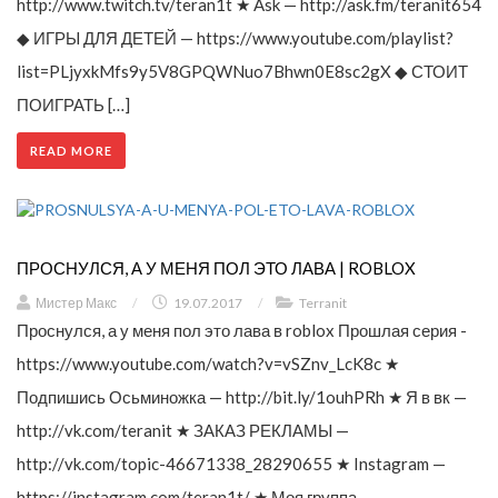
http://www.twitch.tv/teran1t ★ Ask — http://ask.fm/teranit654
◆ ИГРЫ ДЛЯ ДЕТЕЙ — https://www.youtube.com/playlist?
list=PLjyxkMfs9y5V8GPQWNuo7Bhwn0E8sc2gX ◆ СТОИТ
ПОИГРАТЬ […]
READ MORE
ПРОСНУЛСЯ, А У МЕНЯ ПОЛ ЭТО ЛАВА | ROBLOX
Мистер Макс
/
19.07.2017
/
Terranit
Проснулся, а у меня пол это лава в roblox Прошлая серия -
https://www.youtube.com/watch?v=vSZnv_LcK8c ★
Подпишись Осьминожка — http://bit.ly/1ouhPRh ★ Я в вк —
http://vk.com/teranit ★ ЗАКАЗ РЕКЛАМЫ —
http://vk.com/topic-46671338_28290655 ★ Instagram —
https://instagram.com/teran1t/ ★ Моя группа —