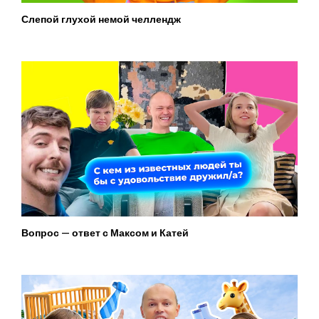
Слепой глухой немой челлендж
Вопрос — ответ с Максом и Катей