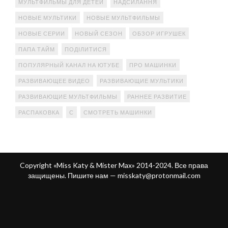
МУЛЬТФИЛЬМЫ ДЛЯ ДЕТЕЙ
НАДСИЛАННЯ
НОВЫЕ МУЛЬТИКИ
НОВЫЕ МУЛЬТФИЛЬМЫ
НОВЫЕ СЕРИИ
НОВЫЙ СЕЗОН
ОБЗОР ИГРУШЕК
ПАПА ТАЙМ
ПОДІЛИТИСЯ
ПОПУЛЯРНЫЙ КАНАЛ НА ЮТУБЕ
ПРО МАШИНКИ
РАЗВИВАЮЩЕЕ ВИДЕО
РАЗВИВАЮЩИЕ МУЛЬТИКИ
РАЗВИВАЮЩИЕ МУЛЬТФИЛЬМЫ
РАННЕЕ РАЗВИТИЕ
РАСПАКОВКА
С
СМОТРЕТЬ МАШИНКИ
Copyright «Miss Katy & Mister Max» 2014-2024. Все права
защищены. Пишите нам —
misskaty@protonmail.com