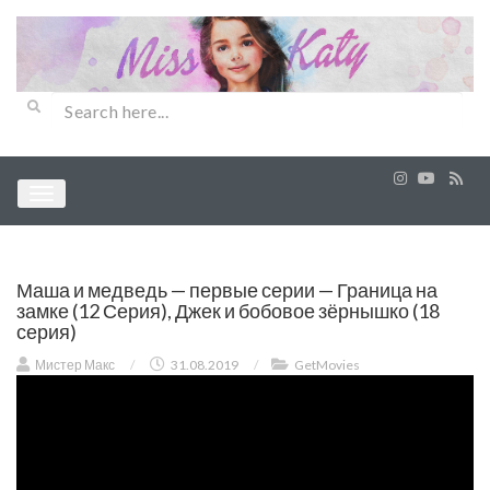
Маша и медведь — первые серии — Граница на
замке (12 Серия), Джек и бобовое зёрнышко (18
серия)
Мистер Макс
/
31.08.2019
/
GetMovies