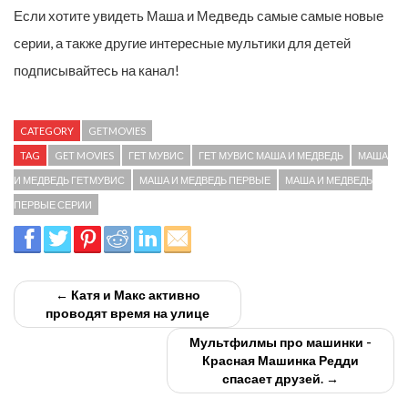
Если хотите увидеть Маша и Медведь самые самые новые
серии, а также другие интересные мультики для детей
подписывайтесь на канал!
CATEGORY
GETMOVIES
TAG
GET MOVIES
ГЕТ МУВИС
ГЕТ МУВИС МАША И МЕДВЕДЬ
МАША
И МЕДВЕДЬ ГЕТМУВИС
МАША И МЕДВЕДЬ ПЕРВЫЕ
МАША И МЕДВЕДЬ
ПЕРВЫЕ СЕРИИ
← Катя и Макс активно
проводят время на улице
Мультфилмы про машинки -
Красная Машинка Редди
спасает друзей. →