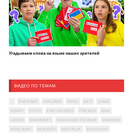
Угадываем слова на языке наших зрителей
ВИДЕО ПО ТЕМАМ
...
BAD BABY
CHILDREN
DETEJ
DETI
DIANA
DISNEY
FFGTV
FOR CHILDREN
FOR KIDS
KIDS
LUNTIK
MAJNKRAFT
MASHA AND THE BEAR
MASHINKI
MINECRAFT
MISS KATY
MULTFILM.
MULTFILMY