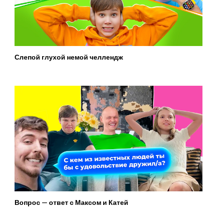
Слепой глухой немой челлендж
Вопрос — ответ с Максом и Катей