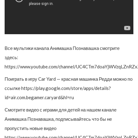
Все мультики канала Анимашка Познавашка смотрите
здесь:
https://www.youtube.com/channel/UC4CTm7doaYjWVzqLZnRZx
Поиграть в игру Car Yard — красная машинка Редди можно по
ссылке https://play.google.com/store/apps/details?
id=air.com.begamer.caryard&hl=ru
Смотрите видео с играми для детей на нашем канале
Анимашка Познавашка, подписывайтесь что бы не
пропустить новые видео
https://www.youtube.com/channel/UC4CTm7doaYjWVzqLZnRZx