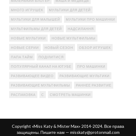
МАЛЕНЬКИЙ БЛОГЕР
МАША И МЕДВЕДЬ
МНОГО ИГРУШЕК
МУЛЬТИКИ ДЛЯ ДЕТЕЙ
МУЛЬТИКИ ДЛЯ МАЛЫШЕЙ
МУЛЬТИКИ ПРО МАШИНКИ
МУЛЬТФИЛЬМЫ ДЛЯ ДЕТЕЙ
НАДСИЛАННЯ
НОВЫЕ МУЛЬТИКИ
НОВЫЕ МУЛЬТФИЛЬМЫ
НОВЫЕ СЕРИИ
НОВЫЙ СЕЗОН
ОБЗОР ИГРУШЕК
ПАПА ТАЙМ
ПОДІЛИТИСЯ
ПОПУЛЯРНЫЙ КАНАЛ НА ЮТУБЕ
ПРО МАШИНКИ
РАЗВИВАЮЩЕЕ ВИДЕО
РАЗВИВАЮЩИЕ МУЛЬТИКИ
РАЗВИВАЮЩИЕ МУЛЬТФИЛЬМЫ
РАННЕЕ РАЗВИТИЕ
РАСПАКОВКА
С
СМОТРЕТЬ МАШИНКИ
Copyright «Miss Katy & Mister Max» 2014-2024. Все права
защищены. Пишите нам —
misskaty@protonmail.com