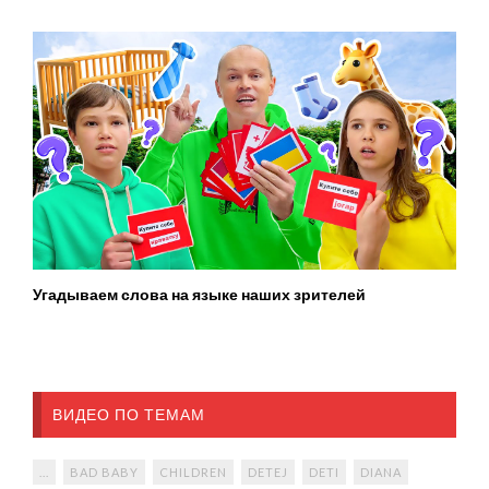
Угадываем слова на языке наших зрителей
ВИДЕО ПО ТЕМАМ
...
BAD BABY
CHILDREN
DETEJ
DETI
DIANA