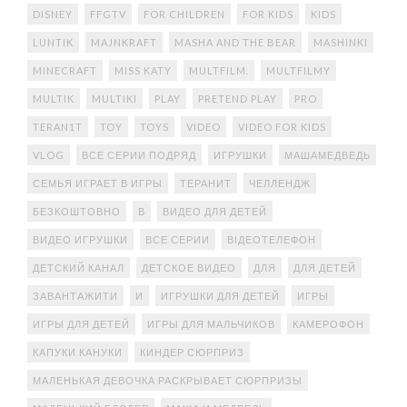
DISNEY
FFGTV
FOR CHILDREN
FOR KIDS
KIDS
LUNTIK
MAJNKRAFT
MASHA AND THE BEAR
MASHINKI
MINECRAFT
MISS KATY
MULTFILM.
MULTFILMY
MULTIK
MULTIKI
PLAY
PRETEND PLAY
PRO
TERAN1T
TOY
TOYS
VIDEO
VIDEO FOR KIDS
VLOG
ВСЕ СЕРИИ ПОДРЯД
ИГРУШКИ
МАШАМЕДВЕДЬ
СЕМЬЯ ИГРАЕТ В ИГРЫ
ТЕРАНИТ
ЧЕЛЛЕНДЖ
БЕЗКОШТОВНО
В
ВИДЕО ДЛЯ ДЕТЕЙ
ВИДЕО ИГРУШКИ
ВСЕ СЕРИИ
ВІДЕОТЕЛЕФОН
ДЕТСКИЙ КАНАЛ
ДЕТСКОЕ ВИДЕО
ДЛЯ
ДЛЯ ДЕТЕЙ
ЗАВАНТАЖИТИ
И
ИГРУШКИ ДЛЯ ДЕТЕЙ
ИГРЫ
ИГРЫ ДЛЯ ДЕТЕЙ
ИГРЫ ДЛЯ МАЛЬЧИКОВ
КАМЕРОФОН
КАПУКИ КАНУКИ
КИНДЕР СЮРПРИЗ
МАЛЕНЬКАЯ ДЕВОЧКА РАСКРЫВАЕТ СЮРПРИЗЫ