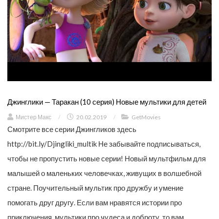
Джинглики — Таракан (10 серия) Новые мультики для детей
Мистер Макс
/
20.02.2019
/
GetMovies
Смотрите все серии Джингликов здесь
http://bit.ly/Djingliki_multik Не забывайте подписываться,
чтобы не пропустить новые серии! Новый мультфильм для
малышей о маленьких человечках, живущих в волшебной
стране. Поучительный мультик про дружбу и умение
помогать друг другу. Если вам нравятся истории про
приключения, мультики про чудеса и доброту, то вам