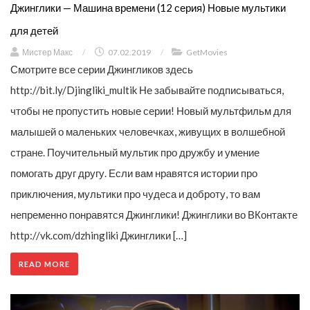
Джинглики — Машина времени (12 серия) Новые мультики
для детей
Мистер Макс
/
07.02.2019
/
GetMovies
Смотрите все серии Джингликов здесь
http://bit.ly/Djingliki_multik Не забывайте подписываться,
чтобы не пропустить новые серии! Новый мультфильм для
малышей о маленьких человечках, живущих в волшебной
стране. Поучительный мультик про дружбу и умение
помогать друг другу. Если вам нравятся истории про
приключения, мультики про чудеса и доброту, то вам
непременно понравятся Джинглики! Джинглики во ВКонтакте
http://vk.com/dzhingliki Джинглики […]
READ MORE