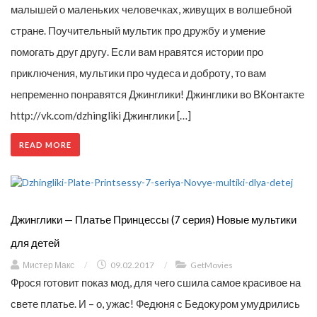
малышей о маленьких человечках, живущих в волшебной
стране. Поучительный мультик про дружбу и умение
помогать друг другу. Если вам нравятся истории про
приключения, мультики про чудеса и доброту, то вам
непременно понравятся Джинглики! Джинглики во ВКонтакте
http://vk.com/dzhingliki Джинглики […]
READ MORE
Джинглики — Платье Принцессы (7 серия) Новые мультики
для детей
Мистер Макс
/
09.02.2017
/
GetMovies
Фрося готовит показ мод, для чего сшила самое красивое на
свете платье. И – о, ужас! Федюня с Бедокуром умудрились