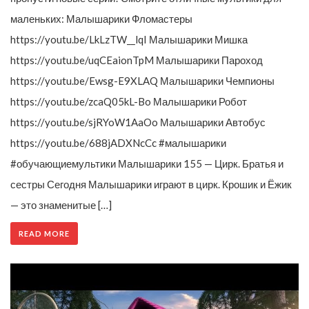
маленьких: Малышарики Фломастеры
https://youtu.be/LkLzTW__lqI Малышарики Мишка
https://youtu.be/uqCEaionTpM Малышарики Пароход
https://youtu.be/Ewsg-E9XLAQ Малышарики Чемпионы
https://youtu.be/zcaQ05kL-Bo Малышарики Робот
https://youtu.be/sjRYoW1AaOo Малышарики Автобус
https://youtu.be/688jADXNcCc #малышарики
#обучающиемультики Малышарики 155 — Цирк. Братья и
сестры Сегодня Малышарики играют в цирк. Крошик и Ёжик
— это знаменитые […]
READ MORE