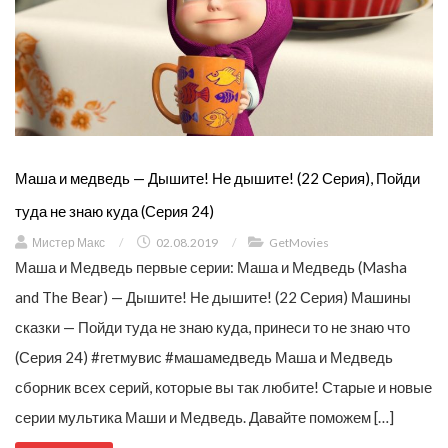
Маша и медведь — Дышите! Не дышите! (22 Серия), Пойди
туда не знаю куда (Серия 24)
Мистер Макс
/
02.08.2019
/
GetMovies
Маша и Медведь первые серии: Маша и Медведь (Masha
and The Bear) — Дышите! Не дышите! (22 Серия) Машины
сказки — Пойди туда не знаю куда, принеси то не знаю что
(Серия 24) #гетмувис #машамедведь Маша и Медведь
сборник всех серий, которые вы так любите! Старые и новые
серии мультика Маши и Медведь. Давайте поможем […]