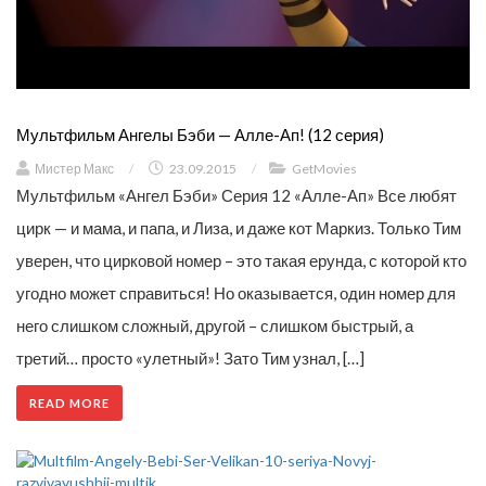
Мультфильм Ангелы Бэби — Алле-Ап! (12 серия)
Мистер Макс
/
23.09.2015
/
GetMovies
Мультфильм «Ангел Бэби» Серия 12 «Алле-Ап» Все любят
цирк — и мама, и папа, и Лиза, и даже кот Маркиз. Только Тим
уверен, что цирковой номер – это такая ерунда, с которой кто
угодно может справиться! Но оказывается, один номер для
него слишком сложный, другой – слишком быстрый, а
третий… просто «улетный»! Зато Тим узнал, […]
READ MORE