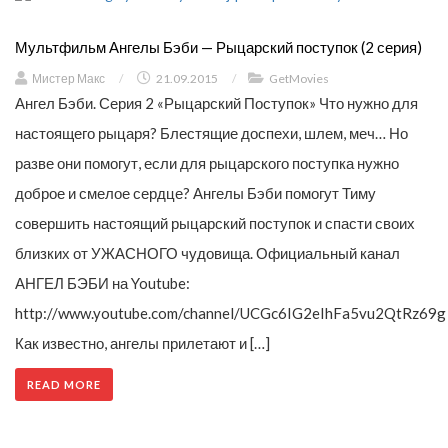
Мультфильм Ангелы Бэби — Рыцарский поступок (2 серия)
Мистер Макс
/
21.09.2015
/
GetMovies
Ангел Бэби. Серия 2 «Рыцарский Поступок» Что нужно для
настоящего рыцаря? Блестящие доспехи, шлем, меч… Но
разве они помогут, если для рыцарского поступка нужно
доброе и смелое сердце? Ангелы Бэби помогут Тиму
совершить настоящий рыцарский поступок и спасти своих
близких от УЖАСНОГО чудовища. Официальный канал
АНГЕЛ БЭБИ на Youtube:
http://www.youtube.com/channel/UCGc6IG2eIhFa5vu2QtRz69g
Как известно, ангелы прилетают и […]
READ MORE