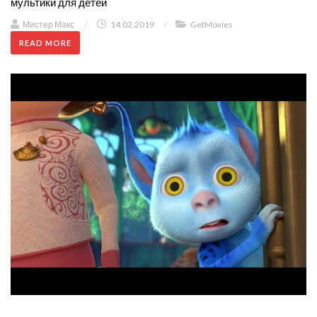
мультики для детей
Мистер Макс
/
14.02.2019
/
GetMovies
READ MORE