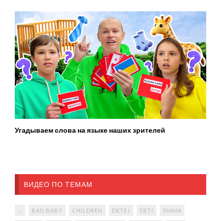
Угадываем слова на языке наших зрителей
ВИДЕО ПО ТЕМАМ
...
BAD BABY
CHILDREN
DETEJ
DETI
DIANA