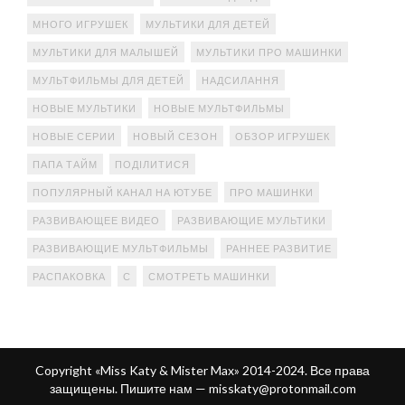
МНОГО ИГРУШЕК
МУЛЬТИКИ ДЛЯ ДЕТЕЙ
МУЛЬТИКИ ДЛЯ МАЛЫШЕЙ
МУЛЬТИКИ ПРО МАШИНКИ
МУЛЬТФИЛЬМЫ ДЛЯ ДЕТЕЙ
НАДСИЛАННЯ
НОВЫЕ МУЛЬТИКИ
НОВЫЕ МУЛЬТФИЛЬМЫ
НОВЫЕ СЕРИИ
НОВЫЙ СЕЗОН
ОБЗОР ИГРУШЕК
ПАПА ТАЙМ
ПОДІЛИТИСЯ
ПОПУЛЯРНЫЙ КАНАЛ НА ЮТУБЕ
ПРО МАШИНКИ
РАЗВИВАЮЩЕЕ ВИДЕО
РАЗВИВАЮЩИЕ МУЛЬТИКИ
РАЗВИВАЮЩИЕ МУЛЬТФИЛЬМЫ
РАННЕЕ РАЗВИТИЕ
РАСПАКОВКА
С
СМОТРЕТЬ МАШИНКИ
Copyright «Miss Katy & Mister Max» 2014-2024. Все права
защищены. Пишите нам —
misskaty@protonmail.com