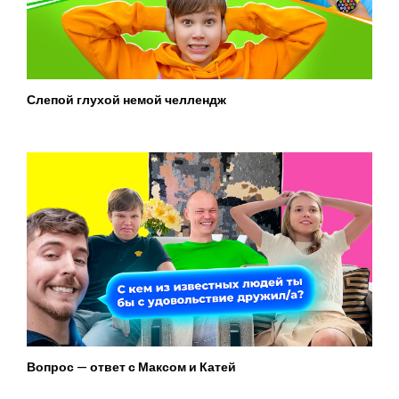
Слепой глухой немой челлендж
Вопрос — ответ с Максом и Катей