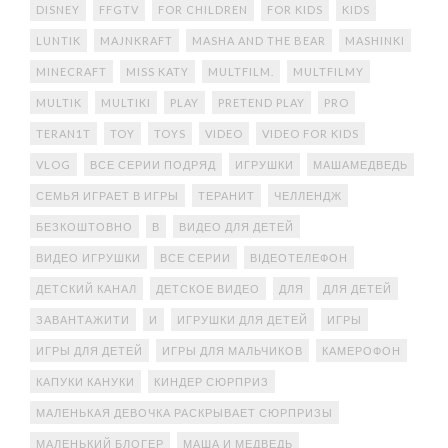
DISNEY
FFGTV
FOR CHILDREN
FOR KIDS
KIDS
LUNTIK
MAJNKRAFT
MASHA AND THE BEAR
MASHINKI
MINECRAFT
MISS KATY
MULTFILM.
MULTFILMY
MULTIK
MULTIKI
PLAY
PRETEND PLAY
PRO
TERAN1T
TOY
TOYS
VIDEO
VIDEO FOR KIDS
VLOG
ВСЕ СЕРИИ ПОДРЯД
ИГРУШКИ
МАШАМЕДВЕДЬ
СЕМЬЯ ИГРАЕТ В ИГРЫ
ТЕРАНИТ
ЧЕЛЛЕНДЖ
БЕЗКОШТОВНО
В
ВИДЕО ДЛЯ ДЕТЕЙ
ВИДЕО ИГРУШКИ
ВСЕ СЕРИИ
ВІДЕОТЕЛЕФОН
ДЕТСКИЙ КАНАЛ
ДЕТСКОЕ ВИДЕО
ДЛЯ
ДЛЯ ДЕТЕЙ
ЗАВАНТАЖИТИ
И
ИГРУШКИ ДЛЯ ДЕТЕЙ
ИГРЫ
ИГРЫ ДЛЯ ДЕТЕЙ
ИГРЫ ДЛЯ МАЛЬЧИКОВ
КАМЕРОФОН
КАПУКИ КАНУКИ
КИНДЕР СЮРПРИЗ
МАЛЕНЬКАЯ ДЕВОЧКА РАСКРЫВАЕТ СЮРПРИЗЫ
МАЛЕНЬКИЙ БЛОГЕР
МАША И МЕДВЕДЬ