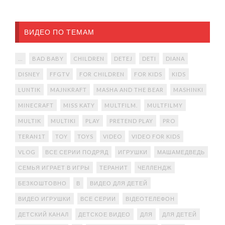
ВИДЕО ПО ТЕМАМ
...
BAD BABY
CHILDREN
DETEJ
DETI
DIANA
DISNEY
FFGTV
FOR CHILDREN
FOR KIDS
KIDS
LUNTIK
MAJNKRAFT
MASHA AND THE BEAR
MASHINKI
MINECRAFT
MISS KATY
MULTFILM.
MULTFILMY
MULTIK
MULTIKI
PLAY
PRETEND PLAY
PRO
TERAN1T
TOY
TOYS
VIDEO
VIDEO FOR KIDS
VLOG
ВСЕ СЕРИИ ПОДРЯД
ИГРУШКИ
МАШАМЕДВЕДЬ
СЕМЬЯ ИГРАЕТ В ИГРЫ
ТЕРАНИТ
ЧЕЛЛЕНДЖ
БЕЗКОШТОВНО
В
ВИДЕО ДЛЯ ДЕТЕЙ
ВИДЕО ИГРУШКИ
ВСЕ СЕРИИ
ВІДЕОТЕЛЕФОН
ДЕТСКИЙ КАНАЛ
ДЕТСКОЕ ВИДЕО
ДЛЯ
ДЛЯ ДЕТЕЙ