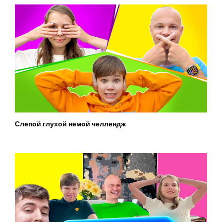
Слепой глухой немой челлендж