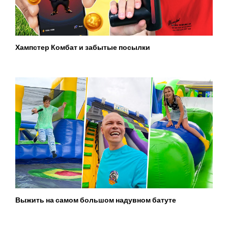
Хампстер Комбат и забытые посылки
Выжить на самом большом надувном батуте