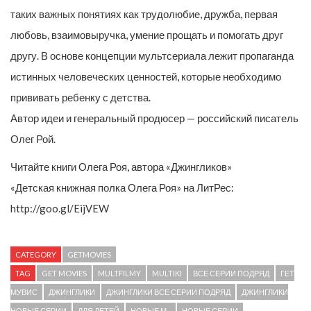
таких важных понятиях как трудолюбие, дружба, первая
любовь, взаимовыручка, умение прощать и помогать друг
другу. В основе концепции мультсериала лежит пропаганда
истинных человеческих ценностей, которые необходимо
прививать ребенку с детства.
Автор идеи и генеральный продюсер — российский писатель
Олег Рой.
Читайте книги Олега Роя, автора «Джингликов»
«Детская книжная полка Олега Роя» на ЛитРес:
http://goo.gl/EijVEW
CATEGORY
GETMOVIES
TAG
GET MOVIES
MULTFILMY
MULTIKI
ВСЕ СЕРИИ ПОДРЯД
ГЕТ
МУВИС
ДЖИНГЛИКИ
ДЖИНГЛИКИ ВСЕ СЕРИИ ПОДРЯД
ДЖИНГЛИКИ
НОВЫЕ СЕРИИ
ДЛЯ ДЕТЕЙ
НОВЫЕ М...
НОВЫЕ СЕРИИ