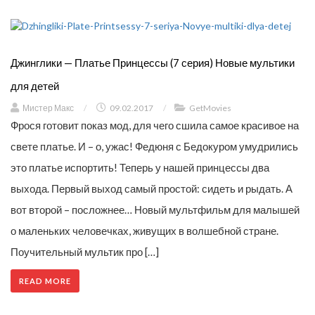
Джинглики — Платье Принцессы (7 серия) Новые мультики
для детей
Мистер Макс
/
09.02.2017
/
GetMovies
Фрося готовит показ мод, для чего сшила самое красивое на
свете платье. И – о, ужас! Федюня с Бедокуром умудрились
это платье испортить! Теперь у нашей принцессы два
выхода. Первый выход самый простой: сидеть и рыдать. А
вот второй – посложнее… Новый мультфильм для малышей
о маленьких человечках, живущих в волшебной стране.
Поучительный мультик про […]
READ MORE