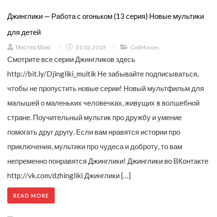
Джинглики — Работа с огоньком (13 серия) Новые мультики
для детей
Мистер Макс
/
01.02.2019
/
GetMovies
Смотрите все серии Джингликов здесь
http://bit.ly/Djingliki_multik Не забывайте подписываться,
чтобы не пропустить новые серии! Новый мультфильм для
малышей о маленьких человечках, живущих в волшебной
стране. Поучительный мультик про дружбу и умение
помогать друг другу. Если вам нравятся истории про
приключения, мультики про чудеса и доброту, то вам
непременно понравятся Джинглики! Джинглики во ВКонтакте
http://vk.com/dzhingliki Джинглики […]
READ MORE