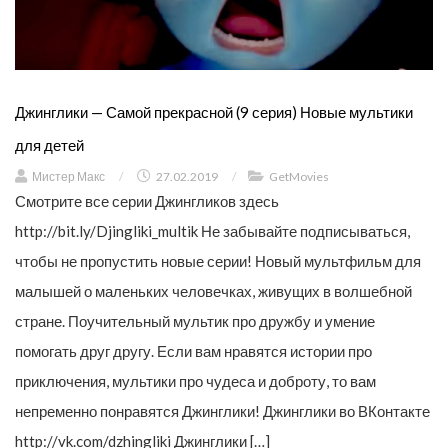
Джинглики — Самой прекрасной (9 серия) Новые мультики
для детей
Мистер Макс
/
27.02.2019
/
GetMovies
Смотрите все серии Джингликов здесь
http://bit.ly/Djingliki_multik Не забывайте подписываться,
чтобы не пропустить новые серии! Новый мультфильм для
малышей о маленьких человечках, живущих в волшебной
стране. Поучительный мультик про дружбу и умение
помогать друг другу. Если вам нравятся истории про
приключения, мультики про чудеса и доброту, то вам
непременно понравятся Джинглики! Джинглики во ВКонтакте
http://vk.com/dzhingliki Джинглики […]