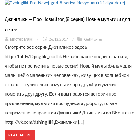
Джинглики — Про Новый год (8 серия) Новые мультики для
детей
Мистер Макс
/
26.12.2017
/
GetMovies
Смотрите все серии Джингликов здесь
http://bit.ly/Djingliki_multik Не забывайте подписываться,
чтобы не пропустить новые серии! Новый мультфильм для
малышей о маленьких человечках, живущих в волшебной
стране. Поучительный мультик про дружбу и умение
помогать друг другу. Если вам нравятся истории про
приключения, мультики про чудеса и доброту, то вам
непременно понравятся Джинглики! Джинглики во ВКонтакте
http://vk.com/dzhingliki Джинглики […]
READ MORE