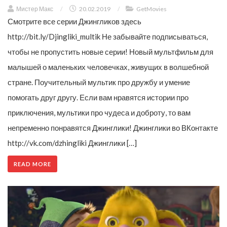
Мистер Макс
/
20.02.2019
/
GetMovies
Смотрите все серии Джингликов здесь
http://bit.ly/Djingliki_multik Не забывайте подписываться,
чтобы не пропустить новые серии! Новый мультфильм для
малышей о маленьких человечках, живущих в волшебной
стране. Поучительный мультик про дружбу и умение
помогать друг другу. Если вам нравятся истории про
приключения, мультики про чудеса и доброту, то вам
непременно понравятся Джинглики! Джинглики во ВКонтакте
http://vk.com/dzhingliki Джинглики […]
READ MORE