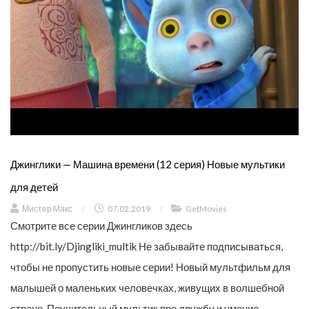
Джинглики — Машина времени (12 серия) Новые мультики
для детей
Мистер Макс
/
07.02.2019
/
GetMovies
Смотрите все серии Джингликов здесь
http://bit.ly/Djingliki_multik Не забывайте подписываться,
чтобы не пропустить новые серии! Новый мультфильм для
малышей о маленьких человечках, живущих в волшебной
стране. Поучительный мультик про дружбу и умение