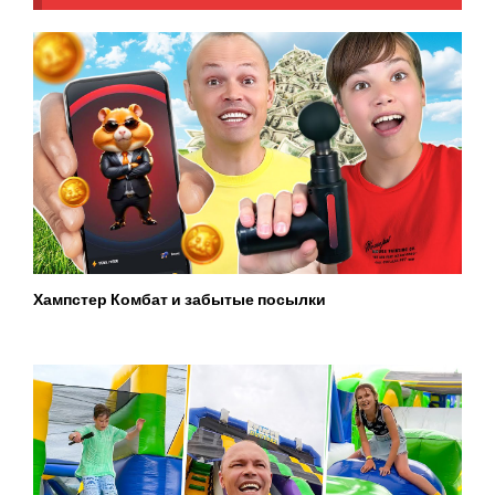
Хампстер Комбат и забытые посылки