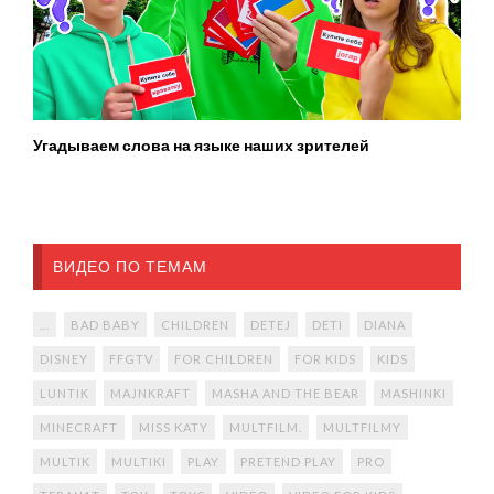
Угадываем слова на языке наших зрителей
ВИДЕО ПО ТЕМАМ
...
BAD BABY
CHILDREN
DETEJ
DETI
DIANA
DISNEY
FFGTV
FOR CHILDREN
FOR KIDS
KIDS
LUNTIK
MAJNKRAFT
MASHA AND THE BEAR
MASHINKI
MINECRAFT
MISS KATY
MULTFILM.
MULTFILMY
MULTIK
MULTIKI
PLAY
PRETEND PLAY
PRO