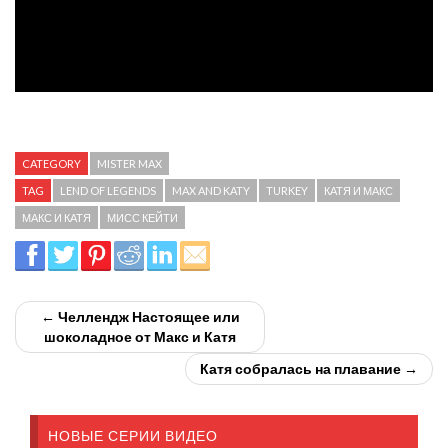
CATEGORY
MISTER MAX
TAG
LEND OF LEGENDS
MAX AND KATY
TURKEY
КАТЯ И МАКС
МАКС И КАТЯ
МИСС КЕЙТИ
← Челлендж Настоящее или
шоколадное от Макс и Катя
Катя собралась на плавание →
НОВЫЕ СЕРИИ ВИДЕО