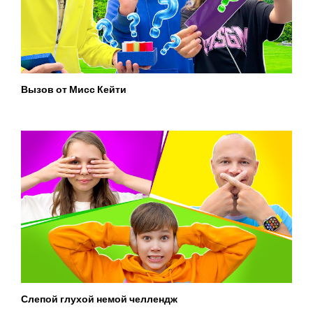
Вызов от Мисс Кейти
Слепой глухой немой челлендж