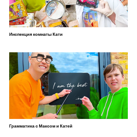
Инспекция комнаты Кати
Грамматика с Максом и Катей