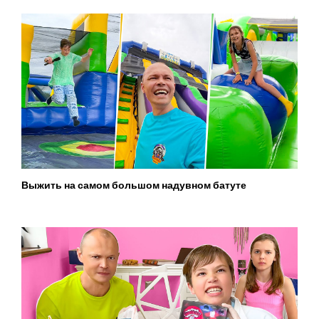
Выжить на самом большом надувном батуте