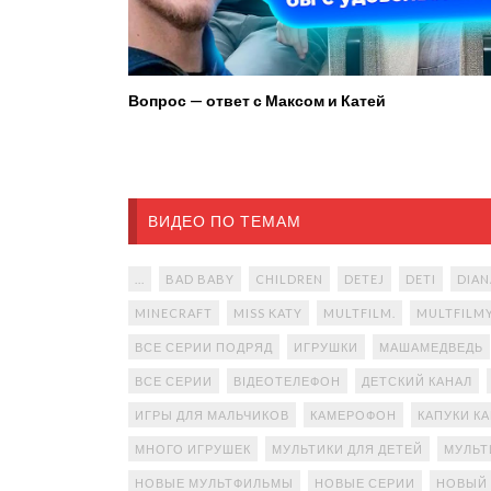
Вопрос — ответ с Максом и Катей
ВИДЕО ПО ТЕМАМ
...
BAD BABY
CHILDREN
DETEJ
DETI
DIAN
MINECRAFT
MISS KATY
MULTFILM.
MULTFILM
ВСЕ СЕРИИ ПОДРЯД
ИГРУШКИ
МАШАМЕДВЕДЬ
ВСЕ СЕРИИ
ВІДЕОТЕЛЕФОН
ДЕТСКИЙ КАНАЛ
ИГРЫ ДЛЯ МАЛЬЧИКОВ
КАМЕРОФОН
КАПУКИ К
МНОГО ИГРУШЕК
МУЛЬТИКИ ДЛЯ ДЕТЕЙ
МУЛЬТ
НОВЫЕ МУЛЬТФИЛЬМЫ
НОВЫЕ СЕРИИ
НОВЫЙ