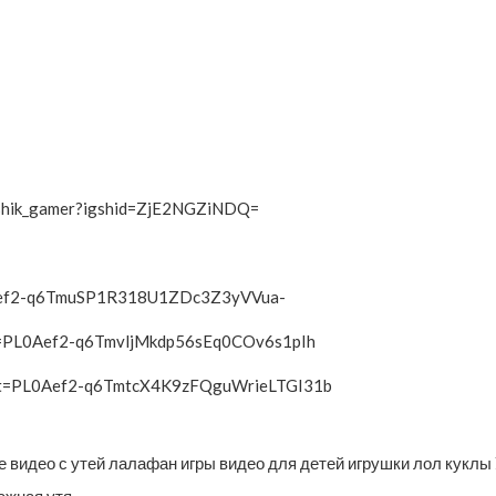
shik_gamer?igshid=ZjE2NGZiNDQ=
L0Aef2-q6TmuSP1R318U1ZDc3Z3yVVua-
ist=PL0Aef2-q6TmvljMkdp56sEq0COv6s1pIh
list=PL0Aef2-q6TmtcX4K9zFQguWrieLTGI31b
 видео с утей лалафан игры видео для детей игрушки лол куклы
ажная утя