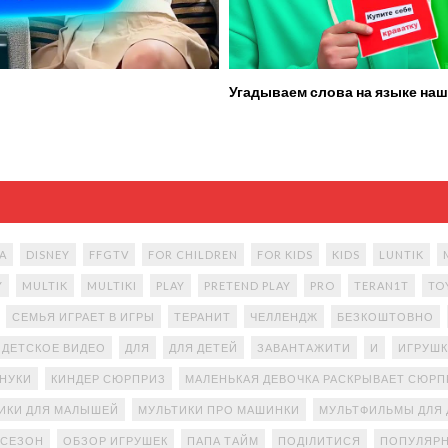
Угадываем слова на языке наш
A
DISNEY
FFGTV
FOR CHILDREN
FOR KIDS
KIDS
LUNTIK
Y
MULTIK
MULTIKI
PLAY
PRETEND PLAY
PRO
TERAN1T
TO
СЕМЬЯ ИГРАЕТ В ИГРЫ
ТЕРАНИТ
ЧЕЛЛЕНДЖ
БЕЗКОШТОВНО
ДЕТСКОЕ ВИДЕО
ДЛЯ
ДЛЯ ДЕТЕЙ
ЗАВАНТАЖИТИ
И
ИГРУШК
АНУКИ
КИНДЕР СЮРПРИЗ
МАЛЕНЬКАЯ ДЕВОЧКА РАСКРЫВАЕТ СЮР
ИКИ ДЛЯ МАЛЫШЕЙ
МУЛЬТИКИ ПРО МАШИНКИ
МУЛЬТФИЛЬМЫ ДЛЯ 
 СЕЗОН
ОБЗОР ИГРУШЕК
ПАПА ТАЙМ
ПОДІЛИТИСЯ
ПОПУЛЯРН