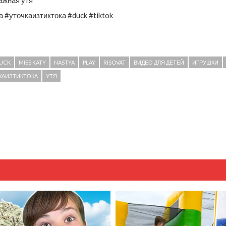
#уточкаизтиктока #duck #tiktok
UCK
MISS KATY
NASTYA
PLAY
RISOVAT
ВИДЕО ДЛЯ ДЕТЕЙ
ИГРУШКИ
КАИЗТИКТОКА
УТЯ