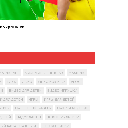
их зрителей
MAJNKRAFT
MASHA AND THE BEAR
MASHINKI
Y
TOYS
VIDEO
VIDEO FOR KIDS
VLOG
В
ВИДЕО ДЛЯ ДЕТЕЙ
ВИДЕО ИГРУШКИ
И ДЛЯ ДЕТЕЙ
ИГРЫ
ИГРЫ ДЛЯ ДЕТЕЙ
ПРИЗЫ
МАЛЕНЬКИЙ БЛОГЕР
МАША И МЕДВЕДЬ
ДЕТЕЙ
НАДСИЛАННЯ
НОВЫЕ МУЛЬТИКИ
ЫЙ КАНАЛ НА ЮТУБЕ
ПРО МАШИНКИ