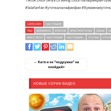
#lalafanfan #уточкалалафанфан #бумажнаяуточка 
CATEGORY
НАСТЮШИК
TAG
#DRAWING
#TIKTOK
#РИСУЮУТОЧКУ
DRAW
D
МИСС КЕТИ
НАСТЮШИК
НАСТЮШИК...
УТОЧКА
УТОЧ
← Катя и ее "подружки" на
плейдейт
НОВЫЕ СЕРИИ ВИДЕО