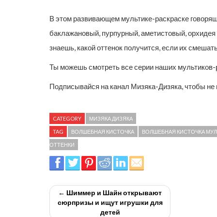
В этом развивающем мультике-раскраске говоряща
баклажановый, пурпурный, аметистовый, орхидея 
знаешь, какой оттенок получится, если их смешат
Ты можешь смотреть все серии наших мультиков-
Подписывайся на канал Мизяка-Дизяка, чтобы не п
CATEGORY
МИЗЯКА ДИЗЯКА
TAG
ВОЛШЕБНАЯ КИСТОЧКА
ВОЛШЕБНАЯ КИСТОЧКА МУ
ОТТЕНКИ
← Шиммер и Шайн открывают
сюрпризы и ищут игрушки для
детей