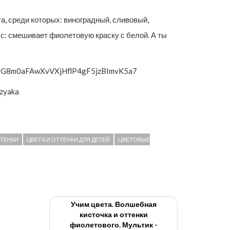
, среди которых: виноградный, сливовый,
с: смешивает фиолетовую краску с белой. А ты
t=PLBG8m0aFAwXvVXjHflP4gF5jzBImvK5a7
izyaka
ТТЕНКИ
ЦВЕТА И ОТТЕНКИ ДЛЯ ДЕТЕЙ
ЦВЕТОВЫЕ
Учим цвета. Волшебная
кисточка и оттенки
фиолетового. Мультик -