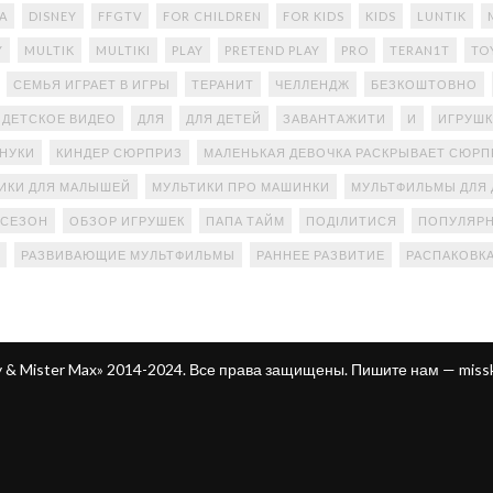
A
DISNEY
FFGTV
FOR CHILDREN
FOR KIDS
KIDS
LUNTIK
Y
MULTIK
MULTIKI
PLAY
PRETEND PLAY
PRO
TERAN1T
TO
СЕМЬЯ ИГРАЕТ В ИГРЫ
ТЕРАНИТ
ЧЕЛЛЕНДЖ
БЕЗКОШТОВНО
ДЕТСКОЕ ВИДЕО
ДЛЯ
ДЛЯ ДЕТЕЙ
ЗАВАНТАЖИТИ
И
ИГРУШК
АНУКИ
КИНДЕР СЮРПРИЗ
МАЛЕНЬКАЯ ДЕВОЧКА РАСКРЫВАЕТ СЮР
ИКИ ДЛЯ МАЛЫШЕЙ
МУЛЬТИКИ ПРО МАШИНКИ
МУЛЬТФИЛЬМЫ ДЛЯ 
 СЕЗОН
ОБЗОР ИГРУШЕК
ПАПА ТАЙМ
ПОДІЛИТИСЯ
ПОПУЛЯРН
РАЗВИВАЮЩИЕ МУЛЬТФИЛЬМЫ
РАННЕЕ РАЗВИТИЕ
РАСПАКОВК
ty & Mister Max» 2014-2024. Все права защищены. Пишите нам —
miss