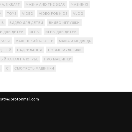
MAJNKRAFT
MASHA AND THE BEAR
MASHINKI
Y
TOYS
VIDEO
VIDEO FOR KIDS
VLOG
В
ВИДЕО ДЛЯ ДЕТЕЙ
ВИДЕО ИГРУШКИ
И ДЛЯ ДЕТЕЙ
ИГРЫ
ИГРЫ ДЛЯ ДЕТЕЙ
ПРИЗЫ
МАЛЕНЬКИЙ БЛОГЕР
МАША И МЕДВЕДЬ
ДЕТЕЙ
НАДСИЛАННЯ
НОВЫЕ МУЛЬТИКИ
ЫЙ КАНАЛ НА ЮТУБЕ
ПРО МАШИНКИ
А
С
СМОТРЕТЬ МАШИНКИ
katy@protonmail.com