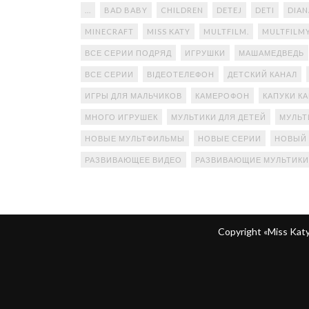
...
BAD BABY
CHILDREN
DETEJ
DETI
DIAN
MINECRAFT
MISS KATY
MULTFILM.
MULTFILM
ВСЕ СЕРИИ ПОДРЯД
ИГРУШКИ
МАШАМЕДВЕДЬ
ВСЕ СЕРИИ
ВІДЕОТЕЛЕФОН
ДЕТСКИЙ КАНАЛ
ИГРЫ ДЛЯ МАЛЬЧИКОВ
КАМЕРОФОН
КАПУКИ К
МНОГО ИГРУШЕК
МУЛЬТИКИ ДЛЯ ДЕТЕЙ
МУЛЬТ
НОВЫЕ МУЛЬТФИЛЬМЫ
НОВЫЕ СЕРИИ
НОВЫЙ
РАЗВИВАЮЩЕЕ ВИДЕО
РАЗВИВАЮЩИЕ МУЛЬТИКИ
Copyright «Miss Ka