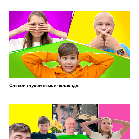
Слепой глухой немой челлендж