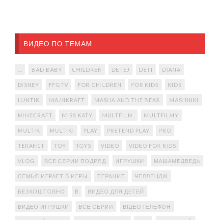
ВИДЕО ПО ТЕМАМ
...
BAD BABY
CHILDREN
DETEJ
DETI
DIANA
DISNEY
FFGTV
FOR CHILDREN
FOR KIDS
KIDS
LUNTIK
MAJNKRAFT
MASHA AND THE BEAR
MASHINKI
MINECRAFT
MISS KATY
MULTFILM.
MULTFILMY
MULTIK
MULTIKI
PLAY
PRETEND PLAY
PRO
TERAN1T
TOY
TOYS
VIDEO
VIDEO FOR KIDS
VLOG
ВСЕ СЕРИИ ПОДРЯД
ИГРУШКИ
МАШАМЕДВЕДЬ
СЕМЬЯ ИГРАЕТ В ИГРЫ
ТЕРАНИТ
ЧЕЛЛЕНДЖ
БЕЗКОШТОВНО
В
ВИДЕО ДЛЯ ДЕТЕЙ
ВИДЕО ИГРУШКИ
ВСЕ СЕРИИ
ВІДЕОТЕЛЕФОН