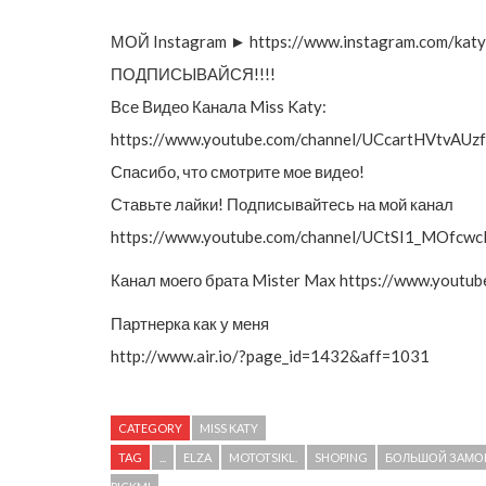
МОЙ Instagram ► https://www.instagram.com/katy
ПОДПИСЫВАЙСЯ!!!!
Все Видео Канала Miss Katy:
https://www.youtube.com/channel/UCcartHVtvAUzf
Спасибо, что смотрите мое видео!
Ставьте лайки! Подписывайтесь на мой канал
https://www.youtube.com/channel/UCtSI1_MOfcwc
Канал моего брата Mister Max https://www.you
Партнерка как у меня
http://www.air.io/?page_id=1432&aff=1031
CATEGORY
MISS KATY
TAG
...
ELZA
MOTOTSIKL.
SHOPING
БОЛЬШОЙ ЗАМО