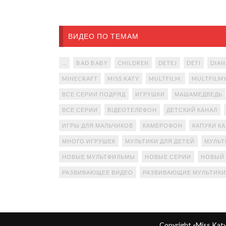
ВИДЕО ПО ТЕМАМ
...
BAD BABY
CHILDREN
DETEJ
DETI
DIAN
MINECRAFT
MISS KATY
MULTFILM.
MULTFILM
ВСЕ СЕРИИ ПОДРЯД
ИГРУШКИ
МАШАМЕДВЕДЬ
ВСЕ СЕРИИ
ВІДЕОТЕЛЕФОН
ДЕТСКИЙ КАНАЛ
ИГРЫ ДЛЯ МАЛЬЧИКОВ
КАМЕРОФОН
КАПУКИ К
МНОГО ИГРУШЕК
МУЛЬТИКИ ДЛЯ ДЕТЕЙ
МУЛЬТ
НОВЫЕ МУЛЬТФИЛЬМЫ
НОВЫЕ СЕРИИ
НОВЫЙ
РАЗВИВАЮЩЕЕ ВИДЕО
РАЗВИВАЮЩИЕ МУЛЬТИКИ
Copyright «Miss Ka