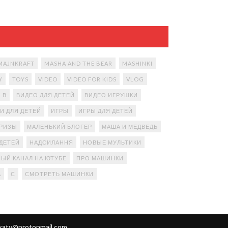
MAJNKRAFT
MASHA AND THE BEAR
MASHINKI
Y
TOYS
VIDEO
VIDEO FOR KIDS
VLOG
В
ВИДЕО ДЛЯ ДЕТЕЙ
ВИДЕО ИГРУШКИ
И ДЛЯ ДЕТЕЙ
ИГРЫ
ИГРЫ ДЛЯ ДЕТЕЙ
ПРИЗЫ
МАЛЕНЬКИЙ БЛОГЕР
МАША И МЕДВЕДЬ
ДЕТЕЙ
НАДСИЛАННЯ
НОВЫЕ МУЛЬТИКИ
ЫЙ КАНАЛ НА ЮТУБЕ
ПРО МАШИНКИ
А
С
СМОТРЕТЬ МАШИНКИ
katy@protonmail.com