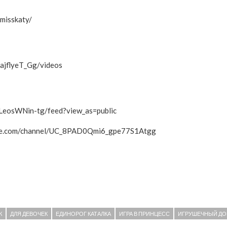
misskaty/
ajflyeT_Gg/videos
LeosWNin-tg/feed?view_as=public
tube.com/channel/UC_8PAD0Qmi6_gpe77S1Atgg
К
ДЛЯ ДЕВОЧЕК
ЕДИНОРОГ КАТАЛКА
ИГРА В ПРИНЦЕСС
ИГРУШЕЧНЫЙ ДО