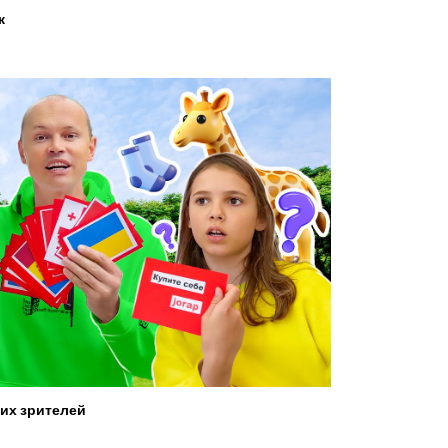
ж
их зрителей