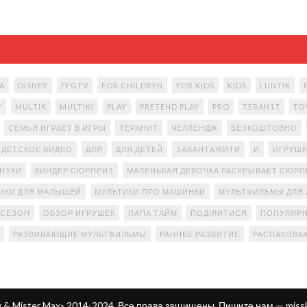
A
DISNEY
FFGTV
FOR CHILDREN
FOR KIDS
KIDS
LUNTIK
Y
MULTIK
MULTIKI
PLAY
PRETEND PLAY
PRO
TERAN1T
TO
СЕМЬЯ ИГРАЕТ В ИГРЫ
ТЕРАНИТ
ЧЕЛЛЕНДЖ
БЕЗКОШТОВНО
ДЕТСКОЕ ВИДЕО
ДЛЯ
ДЛЯ ДЕТЕЙ
ЗАВАНТАЖИТИ
И
ИГРУШК
АНУКИ
КИНДЕР СЮРПРИЗ
МАЛЕНЬКАЯ ДЕВОЧКА РАСКРЫВАЕТ СЮР
ИКИ ДЛЯ МАЛЫШЕЙ
МУЛЬТИКИ ПРО МАШИНКИ
МУЛЬТФИЛЬМЫ ДЛЯ 
 СЕЗОН
ОБЗОР ИГРУШЕК
ПАПА ТАЙМ
ПОДІЛИТИСЯ
ПОПУЛЯРН
РАЗВИВАЮЩИЕ МУЛЬТФИЛЬМЫ
РАННЕЕ РАЗВИТИЕ
РАСПАКОВК
ty & Mister Max» 2014-2024. Все права защищены. Пишите нам —
miss