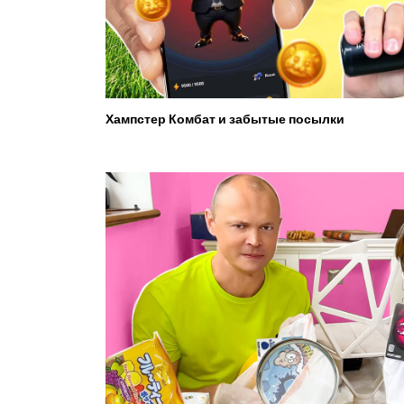
Хампстер Комбат и забытые посылки