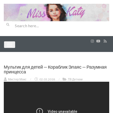
Мультик для детей — Кораблик Элаяс — Разумная
принцесса
Мистер Макс
/
02.03.2018
/
ТВ Деткам