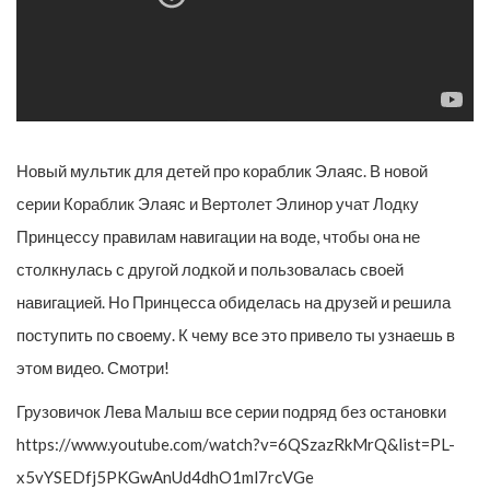
Новый мультик для детей про кораблик Элаяс. В новой
серии Кораблик Элаяс и Вертолет Элинор учат Лодку
Принцессу правилам навигации на воде, чтобы она не
столкнулась с другой лодкой и пользовалась своей
навигацией. Но Принцесса обиделась на друзей и решила
поступить по своему. К чему все это привело ты узнаешь в
этом видео. Смотри!
Грузовичок Лева Малыш все серии подряд без остановки
https://www.youtube.com/watch?v=6QSzazRkMrQ&list=PL-
x5vYSEDfj5PKGwAnUd4dhO1ml7rcVGe