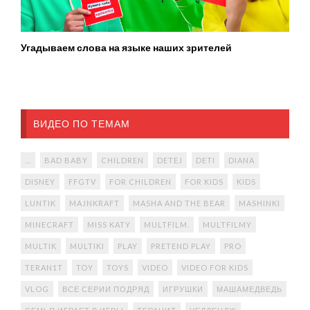
Угадываем слова на языке наших зрителей
ВИДЕО ПО ТЕМАМ
...
BAD BABY
CHILDREN
DETEJ
DETI
DIANA
DISNEY
FFGTV
FOR CHILDREN
FOR KIDS
KIDS
LUNTIK
MAJNKRAFT
MASHA AND THE BEAR
MASHINKI
MINECRAFT
MISS KATY
MULTFILM.
MULTFILMY
MULTIK
MULTIKI
PLAY
PRETEND PLAY
PRO
TERAN1T
TOY
TOYS
VIDEO
VIDEO FOR KIDS
VLOG
ВСЕ СЕРИИ ПОДРЯД
ИГРУШКИ
МАШАМЕДВЕДЬ