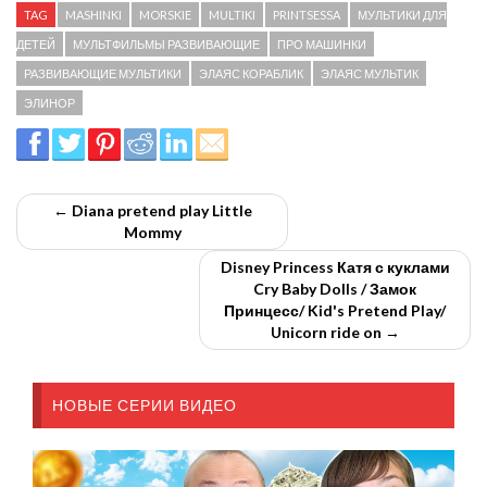
TAG
MASHINKI
MORSKIE
MULTIKI
PRINTSESSA
МУЛЬТИКИ ДЛЯ
ДЕТЕЙ
МУЛЬТФИЛЬМЫ РАЗВИВАЮЩИЕ
ПРО МАШИНКИ
РАЗВИВАЮЩИЕ МУЛЬТИКИ
ЭЛАЯС КОРАБЛИК
ЭЛАЯС МУЛЬТИК
ЭЛИНОР
← Diana pretend play Little
Mommy
Disney Princess Катя с куклами
Cry Baby Dolls / Замок
Принцесс/ Kid's Pretend Play/
Unicorn ride on →
НОВЫЕ СЕРИИ ВИДЕО