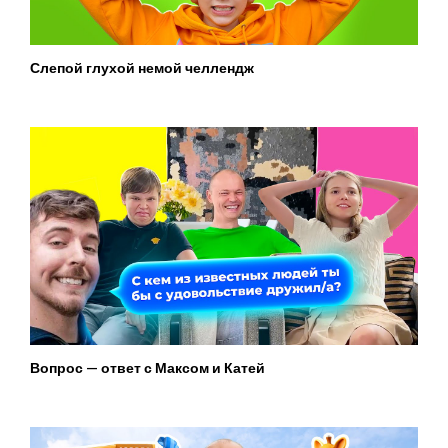
Слепой глухой немой челлендж
Вопрос — ответ с Максом и Катей