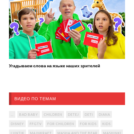
Угадываем слова на языке наших зрителей
ВИДЕО ПО ТЕМАМ
...
BAD BABY
CHILDREN
DETEJ
DETI
DIANA
DISNEY
FFGTV
FOR CHILDREN
FOR KIDS
KIDS
LUNTIK
MAJNKRAFT
MASHA AND THE BEAR
MASHINKI