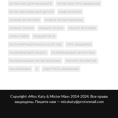
МУЛЬТИКИ ДЛЯ МАЛЫШЕЙ
МУЛЬТИКИ ПРО МАШИНКИ
МУЛЬТФИЛЬМЫ ДЛЯ ДЕТЕЙ
НАДСИЛАННЯ
НОВЫЕ МУЛЬТИКИ
НОВЫЕ МУЛЬТФИЛЬМЫ
НОВЫЕ СЕРИИ
НОВЫЙ СЕЗОН
ОБЗОР ИГРУШЕК
ПАПА ТАЙМ
ПОДІЛИТИСЯ
ПОПУЛЯРНЫЙ КАНАЛ НА ЮТУБЕ
ПРО МАШИНКИ
РАЗВИВАЮЩЕЕ ВИДЕО
РАЗВИВАЮЩИЕ МУЛЬТИКИ
РАЗВИВАЮЩИЕ МУЛЬТФИЛЬМЫ
РАННЕЕ РАЗВИТИЕ
РАСПАКОВКА
С
СМОТРЕТЬ МАШИНКИ
Copyright «Miss Katy & Mister Max» 2014-2024. Все права
защищены. Пишите нам —
misskaty@protonmail.com