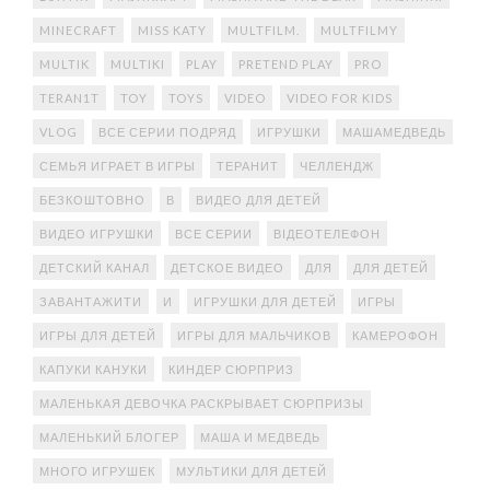
MINECRAFT
MISS KATY
MULTFILM.
MULTFILMY
MULTIK
MULTIKI
PLAY
PRETEND PLAY
PRO
TERAN1T
TOY
TOYS
VIDEO
VIDEO FOR KIDS
VLOG
ВСЕ СЕРИИ ПОДРЯД
ИГРУШКИ
МАШАМЕДВЕДЬ
СЕМЬЯ ИГРАЕТ В ИГРЫ
ТЕРАНИТ
ЧЕЛЛЕНДЖ
БЕЗКОШТОВНО
В
ВИДЕО ДЛЯ ДЕТЕЙ
ВИДЕО ИГРУШКИ
ВСЕ СЕРИИ
ВІДЕОТЕЛЕФОН
ДЕТСКИЙ КАНАЛ
ДЕТСКОЕ ВИДЕО
ДЛЯ
ДЛЯ ДЕТЕЙ
ЗАВАНТАЖИТИ
И
ИГРУШКИ ДЛЯ ДЕТЕЙ
ИГРЫ
ИГРЫ ДЛЯ ДЕТЕЙ
ИГРЫ ДЛЯ МАЛЬЧИКОВ
КАМЕРОФОН
КАПУКИ КАНУКИ
КИНДЕР СЮРПРИЗ
МАЛЕНЬКАЯ ДЕВОЧКА РАСКРЫВАЕТ СЮРПРИЗЫ
МАЛЕНЬКИЙ БЛОГЕР
МАША И МЕДВЕДЬ
МНОГО ИГРУШЕК
МУЛЬТИКИ ДЛЯ ДЕТЕЙ