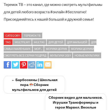
Теремок ТВ – это канал, где можно смотреть мультфильмы
для детей любого возраста #онлайн #бесплатно!
Присоединяйтесь к нашей большой и дружной семье!
CATEGORY
ТЕРЕМОК ТВ
TAG
MULTFILMY
MULTIKI
ДЛЯ ДЕТЕЙ
ДЛЯ МАЛЫШЕЙ
ДЛЯ
САМЫХ МАЛЕНЬКИХ
МОР...
МОРИКИ ДОРИК
МОРИКИ ДОРИКИ
СМОТРЕТЬ ВСЕ СЕРИИ ПОДРЯД
МУЛЬТИКИ 2019
НОВЫЕ МУЛЬТИКИ
← Барбоскины | Школьная
пора
Сборник
мультфильмов для детей
Сборник видео для мальчиков.
Игрушки Трансформеры и
герои Марвел. Веселые