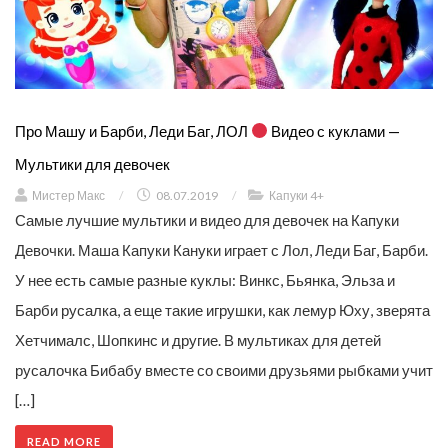
Про Машу и Барби, Леди Баг, ЛОЛ
Видео с куклами —
Мультики для девочек
Мистер Макс
/
08.07.2019
/
Капуки 4+
Самые лучшие мультики и видео для девочек на Капуки
Девочки. Маша Капуки Кануки играет с Лол, Леди Баг, Барби.
У нее есть самые разные куклы: Винкс, Бьянка, Эльза и
Барби русалка, а еще такие игрушки, как лемур Юху, зверята
Хетчималс, Шопкинс и другие. В мультиках для детей
русалочка Бибабу вместе со своими друзьями рыбками учит
[…]
READ MORE