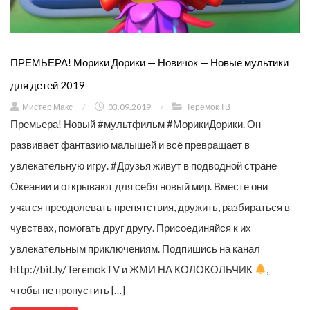
ПРЕМЬЕРА! Морики Дорики — Новичок — Новые мультики
для детей 2019
Мистер Макс
/
03.09.2019
/
Теремок ТВ
Премьера! Новый #мультфильм #Мо­рикиДо­рики. Он
развивает фантазию малышей и всё превращает в
увлекательную игру. #Друзья живут в подводной стране
Океании и открывают для себя новый мир. Вместе они
учатся преодолевать препятствия, дружить, разбираться в
чувствах, помогать друг другу. Присоединяйся к их
увлекательным приключениям. Подпишись на канал
http://bit.ly/TeremokTV и ЖМИ НА КОЛОКОЛЬЧИК
,
чтобы не пропустить […]