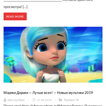
просмотра! […]
READ MORE
Морики Дорики — Лучше всех! — Новые мультики 2019
Мистер Макс
/
17.09.2019
/
Теремок ТВ
Премьера! Новый #мультфильм #Мо­рикиДо­рики. Русалочка