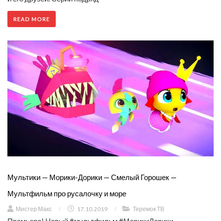
READ MORE
Мультики — Морики-Дорики — Смелый Горошек —
Мультфильм про русалочку и море
Мистер Макс
/
17.10.2019
/
Теремок ТВ
Премьера! Новый #мультфильм #Мо­рикиДо­рики.