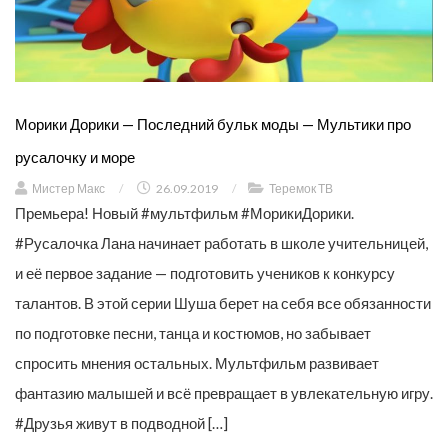
Морики Дорики — Последний бульк моды — Мультики про
русалочку и море
Мистер Макс
/
26.09.2019
/
Теремок ТВ
Премьера! Новый #мультфильм #Мо­рикиДо­рики.
#Русалочка Лана начинает работать в школе учительницей,
и её первое задание — подготовить учеников к конкурсу
талантов. В этой серии Шуша берет на себя все обязанности
по подготовке песни, танца и костюмов, но забывает
спросить мнения остальных. Мультфильм развивает
фантазию малышей и всё превращает в увлекательную игру.
#Друзья живут в подводной […]