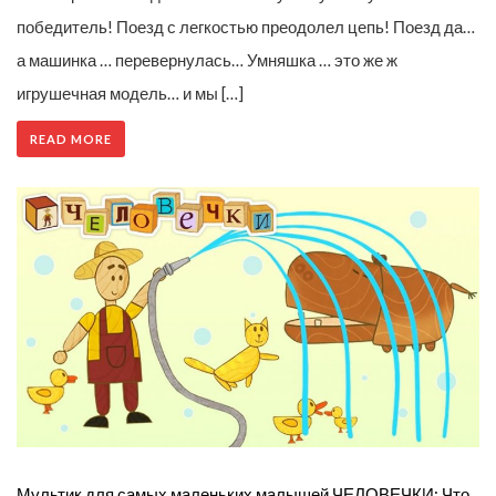
победитель! Поезд с легкостью преодолел цепь! Поезд да…
а машинка … перевернулась… Умняшка … это же ж
игрушечная модель… и мы […]
READ MORE
Мультик для самых маленьких малышей ЧЕЛОВЕЧКИ: Что