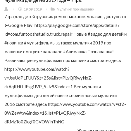
Мультики для детей 2019 года — Игра.
/
19.09.2019
/
Мультики про машинки
Игра для детей грузовик ремонт механик магазин, доступна в
➤Google Play: https://play.google.com/store/apps/details?
id=com.funtooshstudio.truck.repair Новые #видео для детей и
#новинки #мультфильмы, а также мультики 2019 про
машинки смотрите на канале #Анимашка Познавашка!
Развивающие мультфильмы про машинки смотрите здесь
https://www.youtube.com/watch?
v=JsuUdPLFUUY&t=25s&list=PLvQRiwyNxZ-
ckAqRHfLJEsgiJVP_5-Jz9&index=1 Все мультики
мультфильмы для детей новые серии и новые мультики
2016 смотрите здесь https://www.youtube.com/watch?v=sfZ-
8WZeWtw&index=1&list=PLvQRiwyNxZ-
dRMzTo0Zkgf0GVOWlnTnNG
_________________________________________ Желаем приятного