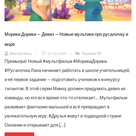
Морики Дорики — Девиз — Новые мультики про русалочку и
море
Мистер Макс
/
01.11.2019
/
Теремок ТВ
Премьера! Новый #мультфильм #Мо­рикиДо­рики.
#Русалочка Лана начинает работать в школе учительницей,
и её первое задание — подготовить учеников к конкурсу
талантов. В этой серии Мимзу должен придумать девиз их
команды, но его все время что-то отвлекает… Мультфильм
развивает фантазию малышей и всё превращает в
увлекательную игру. #Друзья живут в подводной стране
Океании и открывают для […]